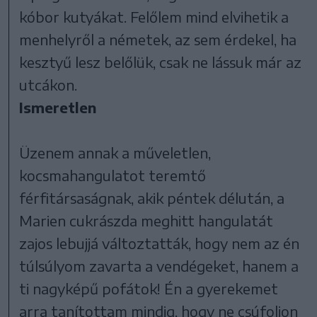
kóbor kutyákat. Felőlem mind elvihetik a
menhelyről a németek, az sem érdekel, ha
kesztyű lesz belőlük, csak ne lássuk már az
utcákon.
Ismeretlen
Üzenem annak a műveletlen,
kocsmahangulatot teremtő
férfitársaságnak, akik péntek délután, a
Marien cukrászda meghitt hangulatát
zajos lebujjá változtatták, hogy nem az én
túlsúlyom zavarta a vendégeket, hanem a
ti nagyképű pofátok! Én a gyerekemet
arra tanítottam mindig, hogy ne csúfoljon