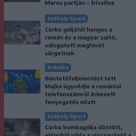
Maros partján – frissítve
Székely Sport
Corbu góljától hangos a
román és a magyar sajtó,
válogatott meghívót
sürgetnek
Krónika
Büntetőfeljelentést tett
Majka ügyvédje a romániai
telefonszámról érkezett
fenyegetés miatt
Székely Sport
Corbu bombagólja döntött,
előnyből várja a visszavágót a