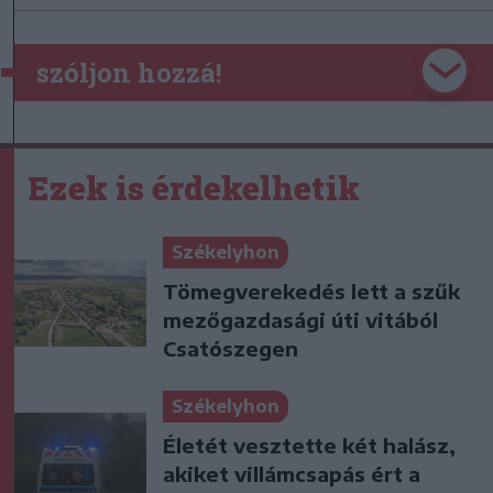
szóljon hozzá!
Ezek is érdekelhetik
Székelyhon
Tömegverekedés lett a szűk
mezőgazdasági úti vitából
Csatószegen
Székelyhon
Életét vesztette két halász,
akiket villámcsapás ért a