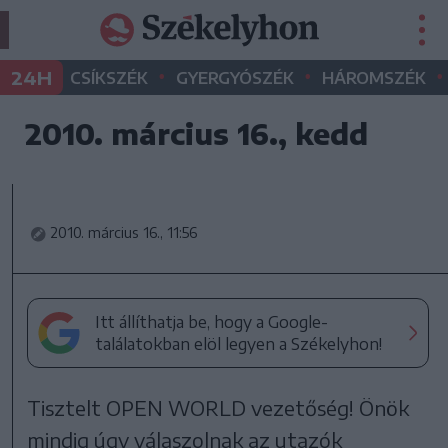
•
•
•
24H
CSÍKSZÉK
GYERGYÓSZÉK
HÁROMSZÉK
2010. március 16., kedd
2010. március 16., 11:56
Itt állíthatja be, hogy a Google-
találatokban elöl legyen a Székelyhon!
Tisztelt OPEN WORLD vezetőség! Önök
mindig úgy válaszolnak az utazók