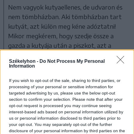
Nem vagyok kutyaellenes, de udvaron és
nem tömbházban. Aki tömbházban tart
kutyát, azt külön meg kéne adóztatni!
Mikor megkérem, hogy szedje össze a
gazda a kutyája után a piszkot, azt a
választ kapom, hogy „ha nem tetszik,
Székelyhon -
Do Not Process My Personal
szedje össze”. Hol van a
Information
Környezetvédelem, a polgármesteri
If you wish to opt-out of the sale, sharing to third parties, or
hivatal? Gyalog is járhatnának egyet-
processing of your personal or sensitive information for
kettőt a város utcáin!
targeted advertising by us, please use the below opt-out
section to confirm your selection. Please note that after your
Egy adófizető, aki szereti a
opt-out request is processed you may continue seeing
tisztaságot
interest-based ads based on personal information utilized by
us or personal information disclosed to third parties prior to
your opt-out. You may separately opt-out of the further
Falun lakom! Az EU 6 országában jártam,
disclosure of your personal information by third parties on the