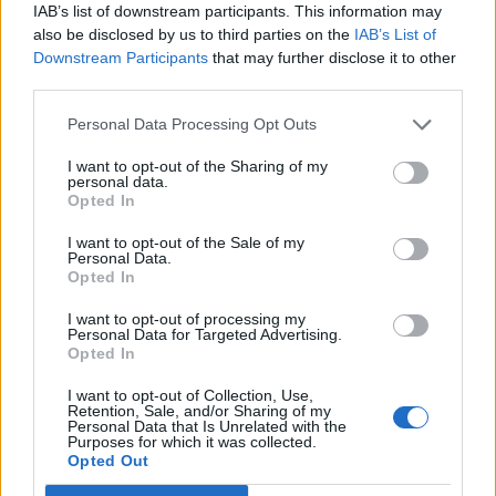
IAB’s list of downstream participants. This information may
de szinte mindenhol láttam a kutyakaki
also be disclosed by us to third parties on the
IAB’s List of
takarítókat, kakiló helyeket ingyen
Downstream Participants
that may further disclose it to other
third parties.
tasakkal. Sokkal több kutyasétáltatót,
Personal Data Processing Opt Outs
mint Csíkban.
Ismeretlen
I want to opt-out of the Sharing of my
personal data.
Opted In
Meg szeretném a CFR vezetőségétől
I want to opt-out of the Sale of my
Personal Data.
kérdezni, hogy a 4012 vonat Déda és
Opted In
Csíkszereda közti járata miért késik
I want to opt-out of processing my
Personal Data for Targeted Advertising.
minden nap egy órát. Bérletem van, és
Opted In
minden nap stoppal kell beérjek a
I want to opt-out of Collection, Use,
Retention, Sale, and/or Sharing of my
munkába. Mi az oka? Kérem, válaszoljanak!
Personal Data that Is Unrelated with the
Purposes for which it was collected.
Egy mindennap ingázó
Opted Out