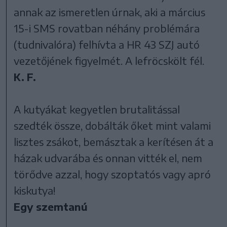
annak az ismeretlen úrnak, aki a március
15-i SMS rovatban néhány problémára
(tudnivalóra) felhívta a HR 43 SZJ autó
vezetőjének figyelmét. A lefröcskölt fél.
K. F.
A kutyákat kegyetlen brutalitással
szedték össze, dobálták őket mint valami
lisztes zsákot, bemásztak a kerítésen át a
házak udvarába és onnan vitték el, nem
törődve azzal, hogy szoptatós vagy apró
kiskutya!
Egy szemtanú