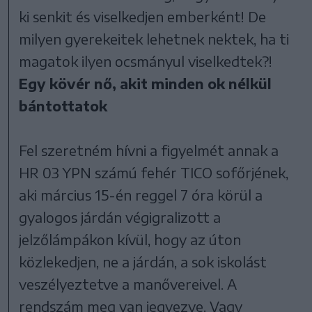
ki senkit és viselkedjen emberként! De
milyen gyerekeitek lehetnek nektek, ha ti
magatok ilyen ocsmányul viselkedtek?!
Egy kövér nő, akit minden ok nélkül
bántottatok
Fel szeretném hívni a figyelmét annak a
HR 03 YPN számú fehér TICO sofőrjének,
aki március 15-én reggel 7 óra körül a
gyalogos járdán végigralizott a
jelzőlámpákon kívül, hogy az úton
közlekedjen, ne a járdán, a sok iskolást
veszélyeztetve a manővereivel. A
rendszám meg van jegyezve. Vagy