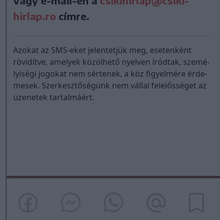
vagy e-mail-en a
csikihirlap@csiki-
hirlap.ro
címre.
Azo­kat az SMS-eket je­len­tet­jük meg, esetenként
rövidítve, ame­lyek kö­zöl­he­tő nyel­ven íród­tak, sze­mé­
lyi­sé­gi jo­go­kat nem sér­te­nek, a köz fi­gyel­mé­re ér­de­
me­sek. Szer­kesz­tősé­günk nem vál­lal fe­le­lős­sé­get az
üzenetek tar­tal­má­ért.