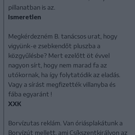
pillanatban is az.
Ismeretlen
Megkérdezném B. tanácsos urat, hogy
vigyünk-e zsebkendőt pluszba a
közgyűlésbe? Mert ezelőtt öt évvel
nagyon sírt, hogy nem marad fa az
utókornak, ha így folytatódik az eladás.
Vagy a sírást megfizették villanyba és
fába egyaránt !
XXK
Borvízutas reklám. Van óriásplakátunk a
Borvízút mellett, ami Csíkszent­királyon az