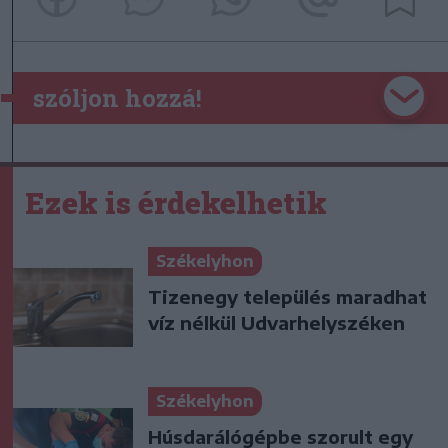
szóljon hozzá!
Ezek is érdekelhetik
Székelyhon
Tizenegy település maradhat
víz nélkül Udvarhelyszéken
Székelyhon
Húsdarálógépbe szorult egy