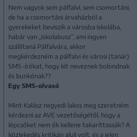
Nem vagyok sem pálfalvi, sem csomortáni,
de ha a csomortáni árvaházból a
gyerekeket beviszik a városba iskolába,
habár van „iskolabusz”, ami ingyen
szállítaná Pálfalvára, akkor
megkérdezném a pálfalvi és városi (tanár)
SMS-írókat, hogy kit neveznek bolondnak
és bunkónak??
Egy SMS-olvasó
Mint Kalász negyedi lakos meg szeretném
kérdezni az AVE vezetőségétől, hogy a
lépcsőket nem ők kellene takaríttassák? A
közlekedés kritikán aluli volt, és a jelen