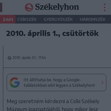
•
•
•
24H
CSÍKSZÉK
GYERGYÓSZÉK
HÁROMSZÉK
2010. április 1., csütörtök
2010. április 01., 11:54
Itt állíthatja be, hogy a Google-
találatokban elöl legyen a Székelyhon!
Meg szeretném kérdezni a Csíki Székely
Múzeum igazgatójától, hogy mikor lesz