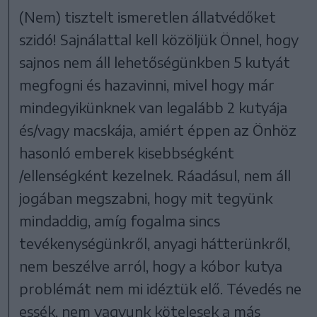
(Nem) tisztelt ismeretlen állatvédőket
szidó! Sajnálattal kell közöljük Önnel, hogy
sajnos nem áll lehetőségünkben 5 kutyát
megfogni és hazavinni, mivel hogy már
mindegyikünknek van legalább 2 kutyája
és/vagy macskája, amiért éppen az Önhöz
hasonló emberek kisebbségként
/ellenségként kezelnek. Ráadásul, nem áll
jogában megszabni, hogy mit tegyünk
mindaddig, amíg fogalma sincs
tevékenységünkről, anyagi hátterünkről,
nem beszélve arról, hogy a kóbor kutya
problémát nem mi idéztük elő. Tévedés ne
essék, nem vagyunk kötelesek a más