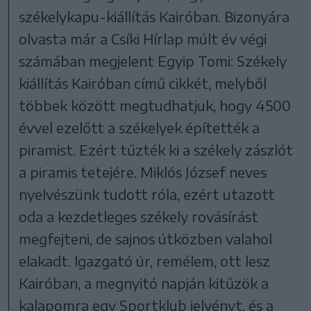
székelykapu-kiállítás Kairóban. Bizonyára
olvasta már a Csíki Hírlap múlt év végi
számában megjelent Egyip Tomi: Székely
kiállítás Kairóban című cikkét, melyből
többek között megtudhatjuk, hogy 4500
évvel ezelőtt a székelyek építették a
piramist. Ezért tűzték ki a székely zászlót
a piramis tetejére. Miklós József neves
nyelvészünk tudott róla, ezért utazott
oda a kezdetleges székely rovásírást
megfejteni, de sajnos útközben valahol
elakadt. Igazgató úr, remélem, ott lesz
Kairóban, a megnyitó napján kitűzök a
kalapomra egy Sportklub jelvényt, és a