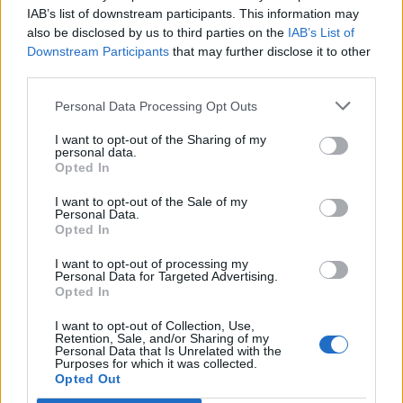
IAB’s list of downstream participants. This information may
Köszönetünket fejezzük ki, és a Jóistent
also be disclosed by us to third parties on the
IAB’s List of
kérjük, hogy erőt, egészséget és a földön a
Downstream Participants
that may further disclose it to other
third parties.
legjobbakat adja minden embernek, aki
segített egy nagyon szenvedő beteg
Personal Data Processing Opt Outs
falustársukon. Ugyanakkor a két falu
I want to opt-out of the Sharing of my
personal data.
lelkészének, azaz Karcfalva és Jenőfalva,
Opted In
és híveinek. Áldott ünnepeket
I want to opt-out of the Sale of my
Personal Data.
mindenkinek.
Opted In
László Piroska - Jenőfalva
I want to opt-out of processing my
Personal Data for Targeted Advertising.
Opted In
Minden túlzás nélkül szeretném
I want to opt-out of Collection, Use,
bemutatni a megyei nyugdíjhivatal
Retention, Sale, and/or Sharing of my
Personal Data that Is Unrelated with the
munkáját. Múlt év július 20-án beadtam a
Purposes for which it was collected.
Opted Out
munkakönyvemet a nyugdíj