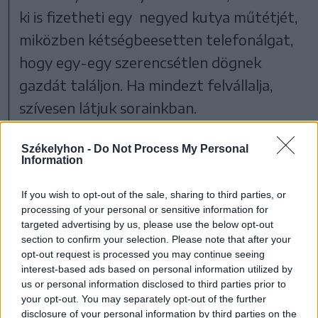
ki is fizetheti egy negyed kutya műtétjét,
miközben kétségbeesetten telefonálgat,
hogy egy-egy szerencsétlen dögnek
gazdát találjon. Ha mindezt felvállalja,
szívesen látjuk sorainkban.
office.animals@yahoo.com
Székelyhon -
Do Not Process My Personal
Information
Én kerek fél évet vártam, hogy a
If you wish to opt-out of the sale, sharing to third parties, or
Romtelecom hajlandó legyen megoldani
processing of your personal or sensitive information for
technikai problémáit. Más lehetőség nem
targeted advertising by us, please use the below opt-out
section to confirm your selection. Please note that after your
lévén mifelénk, kivártam, és szerencsére a
opt-out request is processed you may continue seeing
szolgáltatásra sem panaszkodhatok.
interest-based ads based on personal information utilized by
us or personal information disclosed to third parties prior to
Egy szenttamási
your opt-out. You may separately opt-out of the further
disclosure of your personal information by third parties on the