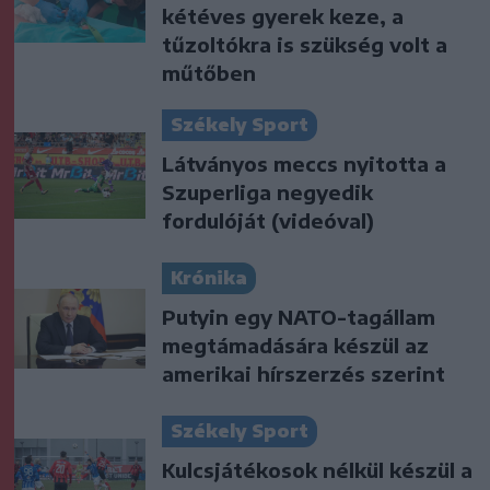
kétéves gyerek keze, a
tűzoltókra is szükség volt a
műtőben
Székely Sport
Látványos meccs nyitotta a
Szuperliga negyedik
fordulóját (videóval)
Krónika
Putyin egy NATO-tagállam
megtámadására készül az
amerikai hírszerzés szerint
Székely Sport
Kulcsjátékosok nélkül készül a