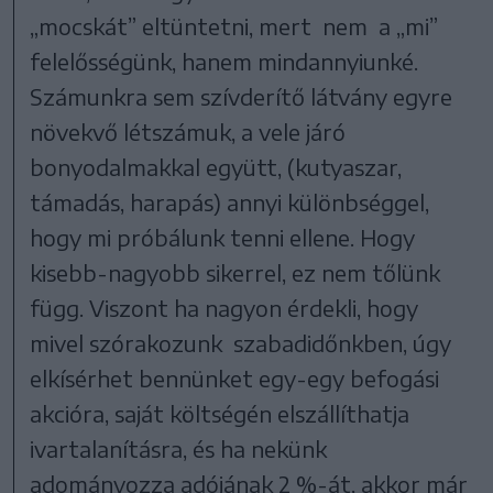
„mocskát” eltüntetni, mert nem a „mi”
felelősségünk, hanem mindannyiunké.
Számunkra sem szívderítő látvány egyre
növekvő létszámuk, a vele járó
bonyodalmakkal együtt, (kutyaszar,
támadás, harapás) annyi különbséggel,
hogy mi próbálunk tenni ellene. Hogy
kisebb-nagyobb sikerrel, ez nem tőlünk
függ. Viszont ha nagyon érdekli, hogy
mivel szórakozunk szabadidőnkben, úgy
elkísérhet bennünket egy-egy befogási
akcióra, saját költségén elszállíthatja
ivartalanításra, és ha nekünk
adományozza adójának 2 %-át, akkor már