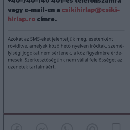
+40-740-140 401
-es telefonszámra
vagy e-mail-en a
csikihirlap@csiki-
hirlap.ro
címre.
Azo­kat az SMS-eket je­len­tet­jük meg, esetenként
rövidítve, ame­lyek kö­zöl­he­tő nyel­ven íród­tak, sze­mé­
lyi­sé­gi jo­go­kat nem sér­te­nek, a köz fi­gyel­mé­re ér­de­
me­sek. Szer­kesz­tősé­günk nem vál­lal fe­le­lős­sé­get az
üzenetek tar­tal­má­ért.