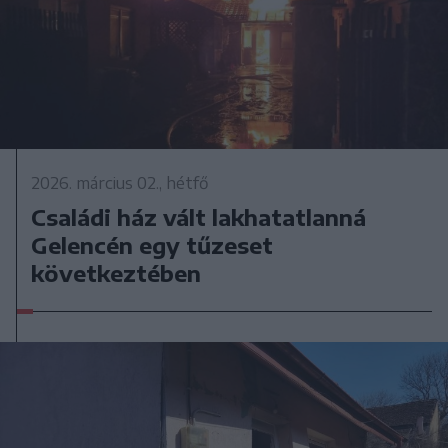
2026. március 02., hétfő
Családi ház vált lakhatatlanná
Gelencén egy tűzeset
következtében