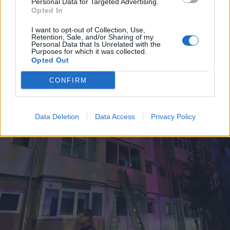
Personal Data for Targeted Advertising.
2026. március 05., csütörtök
Opted In
Lángcsíkot hagyott maga után a
I want to opt-out of Collection, Use,
négyes Golf, így még két autó
Retention, Sale, and/or Sharing of my
Personal Data that Is Unrelated with the
tűzbe borult – videó
Purposes for which it was collected.
Opted Out
CONFIRM
Data Deletion
Data Access
Privacy Policy