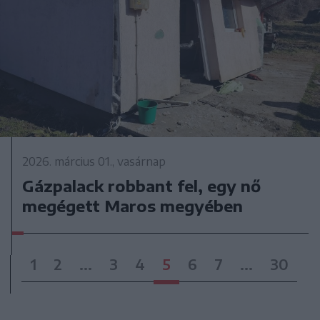
2026. március 01., vasárnap
Gázpalack robbant fel, egy nő
megégett Maros megyében
1
2
...
3
4
5
6
7
...
30