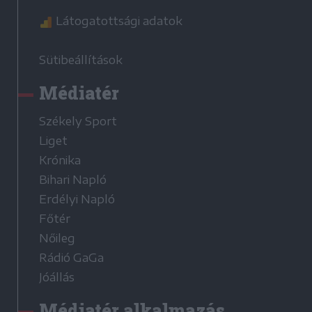
Látogatottsági adatok
Sütibeállítások
Médiatér
Székely Sport
Liget
Krónika
Bihari Napló
Erdélyi Napló
Főtér
Nőileg
Rádió GaGa
Jóállás
Médiatér alkalmazás