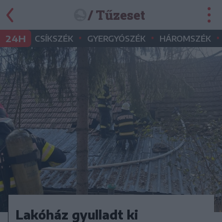
/ Tűzeset
•
•
•
24H
CSÍKSZÉK
GYERGYÓSZÉK
HÁROMSZÉK
Lakóház gyulladt ki