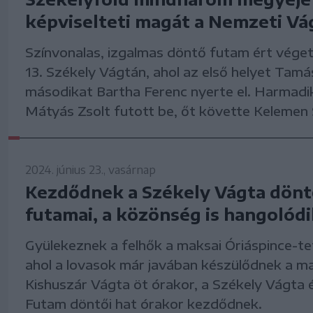
képviselteti magát a Nemzeti Vá
Színvonalas, izgalmas döntő futam ért vége
13. Székely Vágtán, ahol az első helyet Tamá
másodikat Bartha Ferenc nyerte el. Harmad
Mátyás Zsolt futott be, őt követte Kelemen
2024. június 23., vasárnap
Kezdődnek a Székely Vágta dön
futamai, a közönség is hangolód
Gyülekeznek a felhők a maksai Óriáspince-tet
ahol a lovasok már javában készülődnek a ma
Kishuszár Vágta öt órakor, a Székely Vágta
Futam döntői hat órakor kezdődnek.