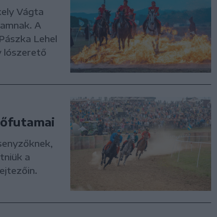
kely Vágta
ramnak. A
 Pászka Lehel
y lószerető
lőfutamai
rsenyzőknek,
tniük a
ejtezőin.