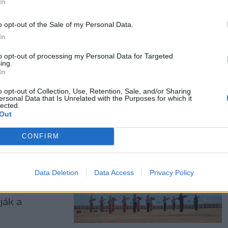
In
 Bálint
o opt-out of the Sale of my Personal Data.
In
 Tamás Csaba
t. A Góbé
to opt-out of processing my Personal Data for Targeted
ing.
nyerte.
In
o opt-out of Collection, Use, Retention, Sale, and/or Sharing
ersonal Data that Is Unrelated with the Purposes for which it
lected.
Out
i
CONFIRM
zen a
Data Deletion
Data Access
Privacy Policy
ományőrző és
ják a