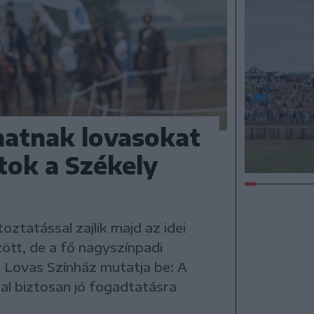
thatnak lovasokat
ok a Székely
ztatással zajlik majd az idei
ött, de a fő nagyszínpadi
i Lovas Színház mutatja be: A
al biztosan jó fogadtatásra