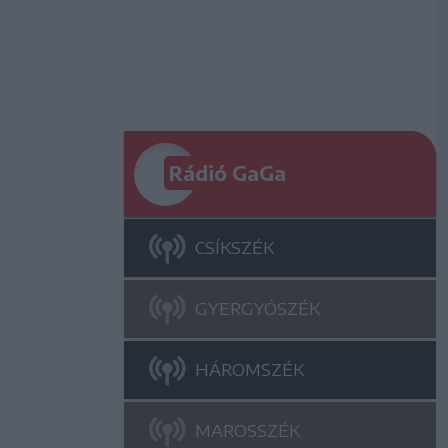
Rádió GaGa
CSÍKSZÉK
GYERGYÓSZÉK
HÁROMSZÉK
MAROSSZÉK