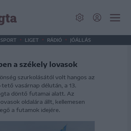
gta
•
•
•
SPORT
LIGET
RÁDIÓ
JÓÁLLÁS
en a székely lovasok
önség szurkolásától volt hangos az
-tető vasárnap délután, a 13.
gta döntő futamai alatt. Az
 lovasok oldalára állt, kellemesen
vegő a futamok idejére.