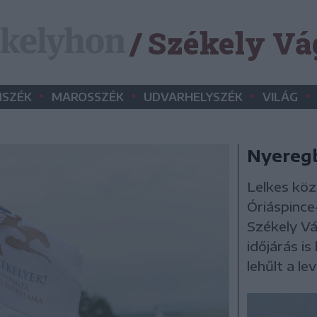
/ Székely Vá
•
•
•
•
SZÉK
MAROSSZÉK
UDVARHELYSZÉK
VILÁG
Nyeregb
Lelkes köz
Óriáspince
Székely Vá
időjárás is
lehűlt a le