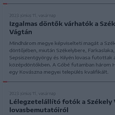
2023. június 11., vasárnap
Izgalmas döntők várhatók a Szék
Vágtán
Mindhárom megye képviselteti magát a Szék
döntőjében, miután Székelybere, Farkaslaka,
Sepsiszentgyörgy és Kilyén lovasa futottak 
középdöntőkben. A Góbé futamban három H
egy Kovászna megyei település kvalifikált.
2023. június 11., vasárnap
Lélegzetelállító fotók a Székely
lovasbemutatóiról