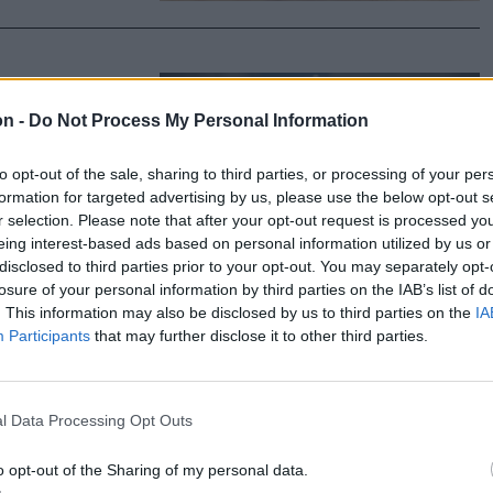
on -
Do Not Process My Personal Information
ye
to opt-out of the sale, sharing to third parties, or processing of your per
 kezdődik a
formation for targeted advertising by us, please use the below opt-out s
gálatot
r selection. Please note that after your opt-out request is processed y
sok névsora.
eing interest-based ads based on personal information utilized by us or
disclosed to third parties prior to your opt-out. You may separately opt-
losure of your personal information by third parties on the IAB’s list of
. This information may also be disclosed by us to third parties on the
IA
Participants
that may further disclose it to other third parties.
örgy
l Data Processing Opt Outs
 nyerte a
o opt-out of the Sharing of my personal data.