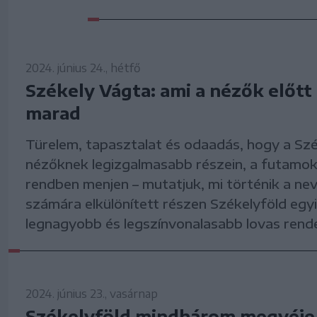
2024. június 24., hétfő
Székely Vágta: ami a nézők előtt 
marad
Türelem, tapasztalat és odaadás, hogy a Sz
nézőknek legizgalmasabb részein, a futamo
rendben menjen – mutatjuk, mi történik a ne
számára elkülönített részen Székelyföld egy
legnagyobb és legszínvonalasabb lovas rend
2024. június 23., vasárnap
Székelyföld mindhárom megyéje