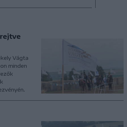
rejtve
ékely Vágta
kon minden
vezők
ik
ezvényén.