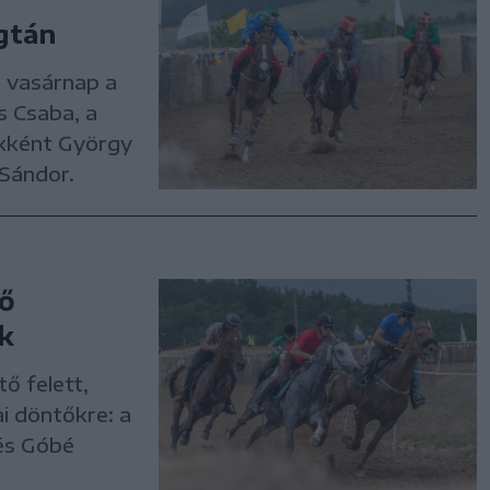
gtán
t vasárnap a
s Csaba, a
ikként György
 Sándor.
tő
ik
ő felett,
i döntőkre: a
 és Góbé