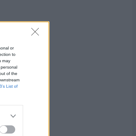
sonal or
ection to
ou may
 personal
out of the
 downstream
B’s List of