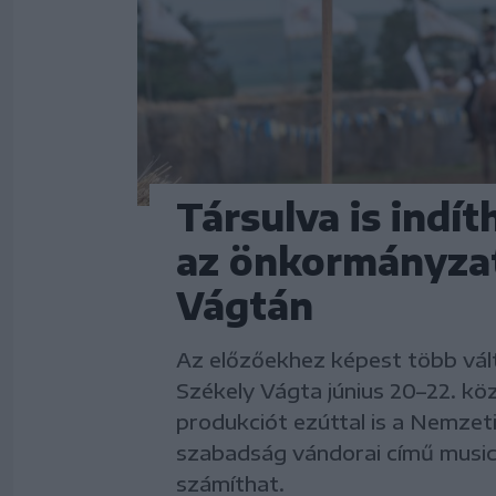
Társulva is indí
az önkormányzat
Vágtán
Az előzőekhez képest több válto
Székely Vágta június 20–22. köz
produkciót ezúttal is a Nemzet
szabadság vándorai című music
számíthat.