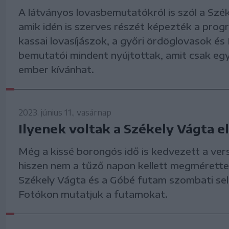
A látványos lovasbemutatókról is szól a Szé
amik idén is szerves részét képezték a prog
kassai lovasíjászok, a győri ördöglovasok és
bemutatói mindent nyújtottak, amit csak eg
ember kívánhat.
2023. június 11., vasárnap
Ilyenek voltak a Székely Vágta e
Még a kissé borongós idő is kedvezett a ve
hiszen nem a tűző napon kellett megmérette
Székely Vágta és a Góbé futam szombati sel
Fotókon mutatjuk a futamokat.