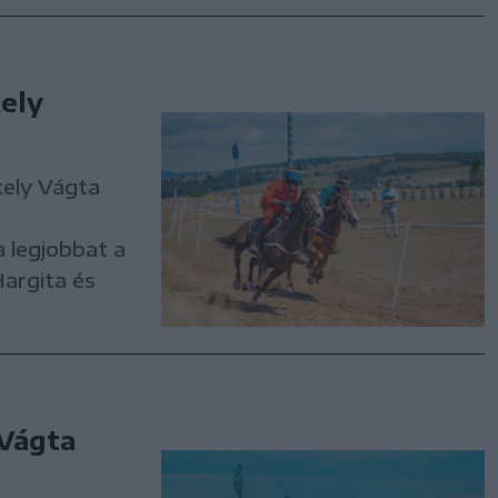
ely
ely Vágta
a legjobbat a
argita és
 Vágta