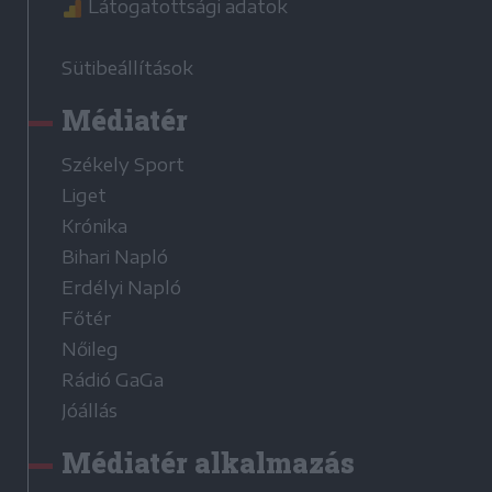
Látogatottsági adatok
Sütibeállítások
Médiatér
Székely Sport
Liget
Krónika
Bihari Napló
Erdélyi Napló
Főtér
Nőileg
Rádió GaGa
Jóállás
Médiatér alkalmazás