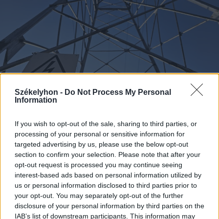
Székelyhon -
Do Not Process My Personal
Information
2026. augusztus 06., csütörtök
If you wish to opt-out of the sale, sharing to third parties, or
Villamosenergia-válság
processing of your personal or sensitive information for
targeted advertising by us, please use the below opt-out
enyhítéséről szóló intézkedéseket
section to confirm your selection. Please note that after your
fogadott el a kormány
opt-out request is processed you may continue seeing
interest-based ads based on personal information utilized by
us or personal information disclosed to third parties prior to
your opt-out. You may separately opt-out of the further
disclosure of your personal information by third parties on the
IAB’s list of downstream participants. This information may