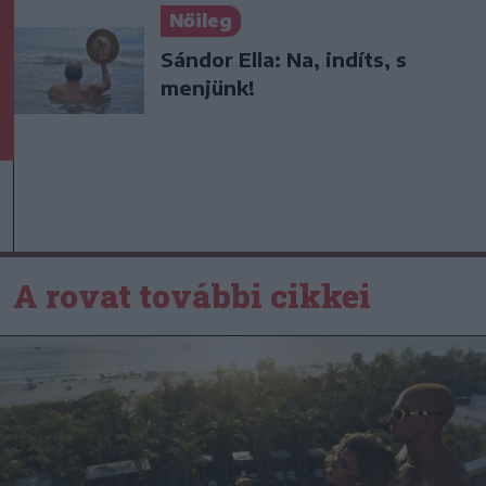
Nőileg
Sándor Ella: Na, indíts, s
menjünk!
A rovat további cikkei