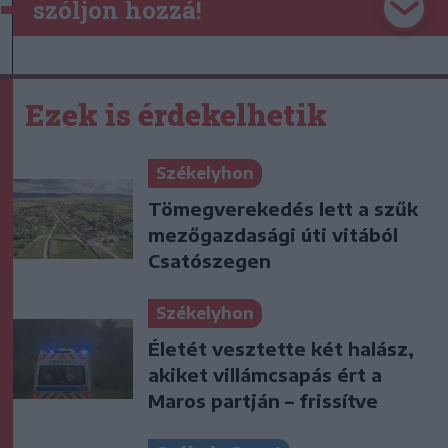
szóljon hozzá!
Ezek is érdekelhetik
Székelyhon
Tömegverekedés lett a szűk
mezőgazdasági úti vitából
Csatószegen
Székelyhon
Életét vesztette két halász,
akiket villámcsapás ért a
Maros partján – frissítve