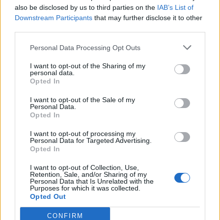
also be disclosed by us to third parties on the
IAB’s List of
Downstream Participants
that may further disclose it to other
third parties.
Personal Data Processing Opt Outs
I want to opt-out of the Sharing of my
personal data.
Opted In
I want to opt-out of the Sale of my
Personal Data.
Opted In
I want to opt-out of processing my
Personal Data for Targeted Advertising.
Opted In
2026. augusztus 06., csütörtök
I want to opt-out of Collection, Use,
Bolojan szerint négy éve a
Retention, Sale, and/or Sharing of my
Personal Data that Is Unrelated with the
közlekedési minisztériumnál van
Purposes for which it was collected.
Opted Out
egy projekt, ami a Duna
vízhozamának növelését segítené
CONFIRM