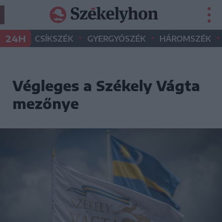
•
•
•
24H
CSÍKSZÉK
GYERGYÓSZÉK
HÁROMSZÉK
Végleges a Székely Vágta
mezőnye