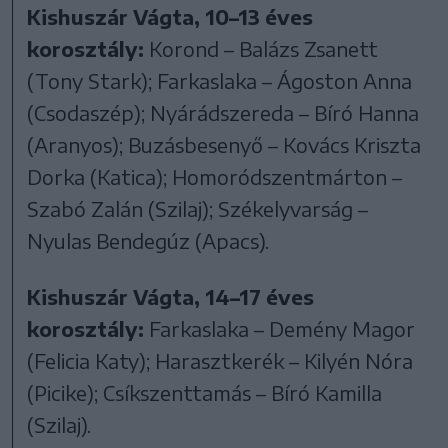
Kishuszár Vágta, 10–13 éves
korosztály:
Korond – Balázs Zsanett
(Tony Stark); Farkaslaka – Ágoston Anna
(Csodaszép); Nyárádszereda – Bíró Hanna
(Aranyos); Buzásbesenyő – Kovács Kriszta
Dorka (Katica); Homoródszentmárton –
Szabó Zalán (Szilaj); Székelyvarság –
Nyulas Bendegúz (Apacs).
Kishuszár Vágta, 14–17 éves
korosztály:
Farkaslaka – Demény Magor
(Felicia Katy); Harasztkerék – Kilyén Nóra
(Picike); Csíkszenttamás – Bíró Kamilla
(Szilaj).