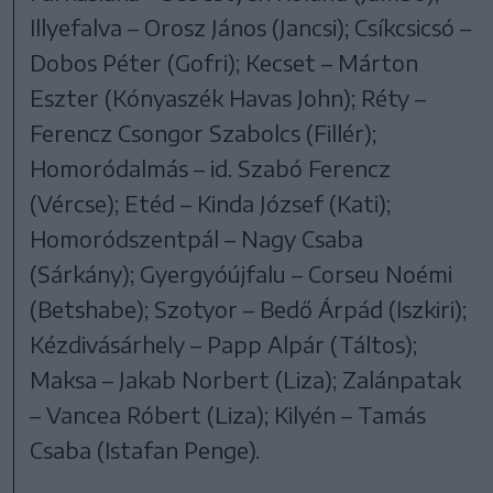
Illyefalva – Orosz János (Jancsi); Csíkcsicsó –
Dobos Péter (Gofri); Kecset – Márton
Eszter (Kónyaszék Havas John); Réty –
Ferencz Csongor Szabolcs (Fillér);
Homoródalmás – id. Szabó Ferencz
(Vércse); Etéd – Kinda József (Kati);
Homoródszentpál – Nagy Csaba
(Sárkány); Gyergyóújfalu – Corseu Noémi
(Betshabe); Szotyor – Bedő Árpád (Iszkiri);
Kézdivásárhely – Papp Alpár (Táltos);
Maksa – Jakab Norbert (Liza); Zalánpatak
– Vancea Róbert (Liza); Kilyén – Tamás
Csaba (Istafan Penge).