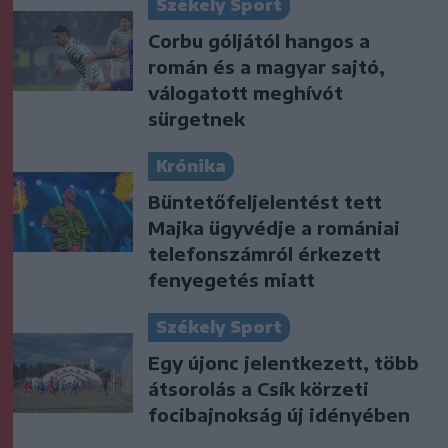
Székely Sport
Corbu góljától hangos a
román és a magyar sajtó,
válogatott meghívót
sürgetnek
Krónika
Büntetőfeljelentést tett
Majka ügyvédje a romániai
telefonszámról érkezett
fenyegetés miatt
Székely Sport
Egy újonc jelentkezett, több
átsorolás a Csík körzeti
focibajnokság új idényében