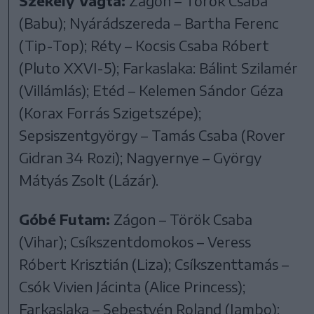
Székely Vágta:
Zágon – Török Csaba
(Babu); Nyárádszereda – Bartha Ferenc
(Tip-Top); Réty – Kocsis Csaba Róbert
(Pluto XXVI-5); Farkaslaka: Bálint Szilamér
(Villámlás); Etéd – Kelemen Sándor Géza
(Korax Forrás Szigetszépe);
Sepsiszentgyörgy – Tamás Csaba (Rover
Gidran 34 Rozi); Nagyernye – György
Mátyás Zsolt (Lázár).
Góbé Futam:
Zágon – Török Csaba
(Vihar); Csíkszentdomokos – Veress
Róbert Krisztián (Liza); Csíkszenttamás –
Csók Vivien Jácinta (Alice Princess);
Farkaslaka – Sebestyén Roland (Jambo);