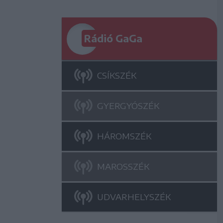
Rádió GaGa
CSÍKSZÉK
GYERGYÓSZÉK
HÁROMSZÉK
MAROSSZÉK
UDVARHELYSZÉK