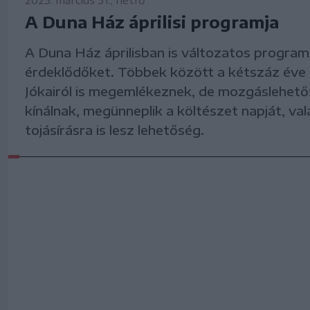
2025. március 31., hétfő
A Duna Ház áprilisi programja
A Duna Ház áprilisban is változatos program
érdeklődőket. Többek között a kétszáz éve 
Jókairól is megemlékeznek, de mozgáslehető
kínálnak, megünneplik a költészet napját, va
tojásírásra is lesz lehetőség.