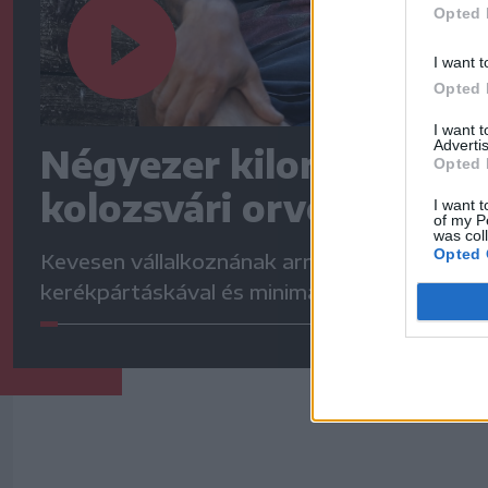
Opted 
I want t
Opted 
I want 
Advertis
Négyezer kilométert te
Opted 
kolozsvári orvos
I want t
of my P
was col
Opted 
Kevesen vállalkoznának arra, hogy egyedül,
kerékpártáskával és minimális felszereléssel