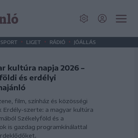
nló
•
•
•
SPORT
LIGET
RÁDIÓ
JÓÁLLÁS
r kultúra napja 2026 –
öldi és erdélyi
ajánló
zene, film, színház és közösségi
Erdély-szerte: a magyar kultúra
lmából Székelyföld és a
k is gazdag programkínálattal
érdeklődőket.