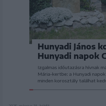
Hunyadi János ko
Hunyadi napok 
Izgalmas időutazásra hívnak má
Mária-kertbe: a Hunyadi napok
minden korosztály találhat kedv