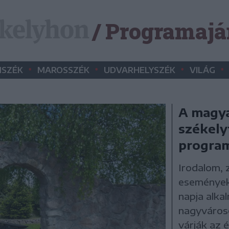
/ Programajá
•
•
•
•
SZÉK
MAROSSZÉK
UDVARHELYSZÉK
VILÁG
A magya
székelyf
program
Irodalom, 
események 
napja alka
nagyvároso
várják az 