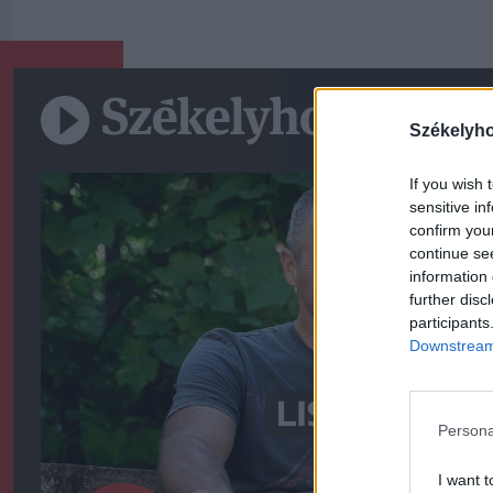
Székelyh
If you wish 
sensitive in
confirm you
continue se
information 
further disc
participants
Downstream 
Persona
I want t