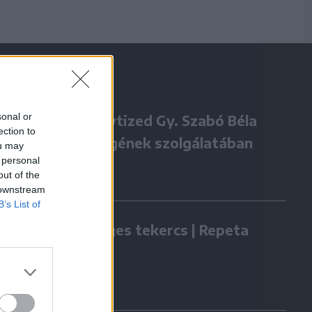
sonal or
Négy évtized Gy. Szabó Béla
ection to
örökségének szolgálatában
ou may
 personal
out of the
 downstream
B’s List of
Zöldséges tekercs | Repeta