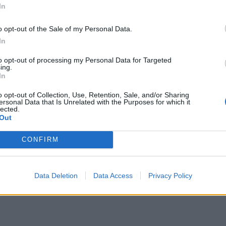
In
o opt-out of the Sale of my Personal Data.
In
to opt-out of processing my Personal Data for Targeted
ing.
kert Európán át a
In
o opt-out of Collection, Use, Retention, Sale, and/or Sharing
ersonal Data that Is Unrelated with the Purposes for which it
lected.
Out
 mindössze egyetlen
 átszeljék Európát.
CONFIRM
Data Deletion
Data Access
Privacy Policy