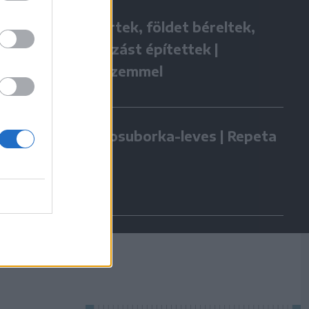
Hazatértek, földet béreltek,
vállalkozást építettek |
Gazdaszemmel
Kovászosuborka-leves | Repeta