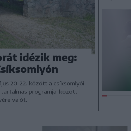
rát idézik meg:
Csíksomlyón
jus 20-22. között a csíksomlyói
 tartalmas programjai között
ére valót.