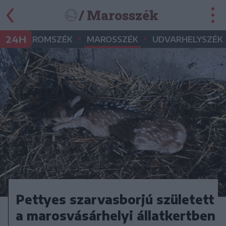
/ Marosszék
•
•
•
24H
ÉK
HÁROMSZÉK
MAROSSZÉK
UDVARHELYSZÉK
Pettyes szarvasborjú született
a marosvásárhelyi állatkertben