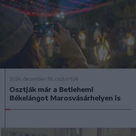
2024. december 19., csütörtök
Osztják már a Betlehemi
Békelángot Marosvásárhelyen is