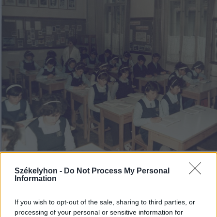
2024. december 19., csütörtök
Székelyhon -
Do Not Process My Personal
Information
Szükség van a kommunizmus
történetének oktatására, hiszen
If you wish to opt-out of the sale, sharing to third parties, or
lassan mindent befed a történelmi
processing of your personal or sensitive information for