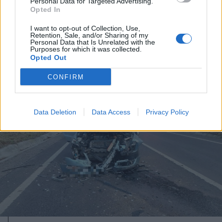
Personal Data for Targeted Advertising.
2024. december 18., szerda
Opted In
Kiskorú sérült meg egy
I want to opt-out of Collection, Use,
lakástűzben Marosludason
Retention, Sale, and/or Sharing of my
Personal Data that Is Unrelated with the
Purposes for which it was collected.
Opted Out
CONFIRM
Data Deletion
Data Access
Privacy Policy