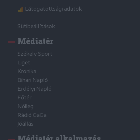
Látogatottsági adatok
Sütibeállítások
Médiatér
Székely Sport
Liget
Krónika
Bihari Napló
Erdélyi Napló
Főtér
Nőileg
Rádió GaGa
Jóállás
Médiatér alkalmazás