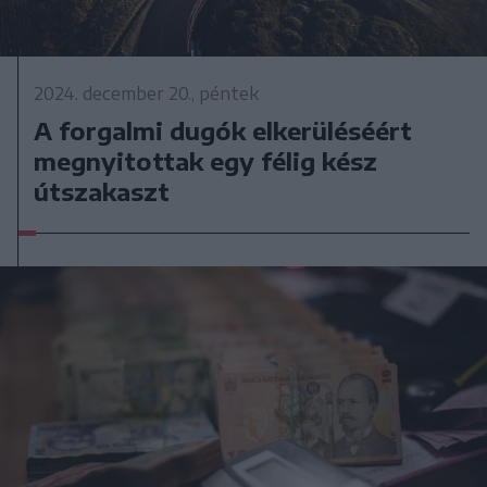
2024. december 20., péntek
A forgalmi dugók elkerüléséért
megnyitottak egy félig kész
útszakaszt