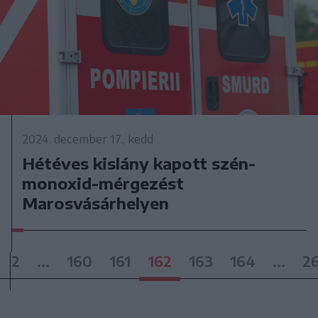
2024. december 17., kedd
Hétéves kislány kapott szén-
monoxid-mérgezést
Marosvásárhelyen
2
...
160
161
162
163
164
...
2