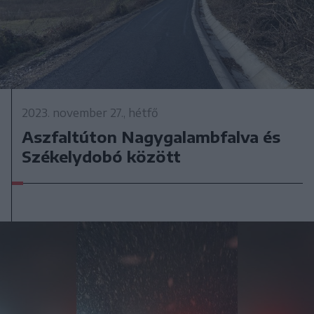
2023. november 27., hétfő
Aszfaltúton Nagygalambfalva és
Székelydobó között