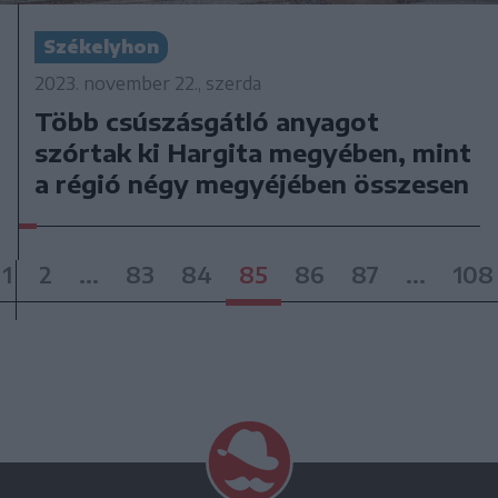
Székelyhon
2023. november 22., szerda
Több csúszásgátló anyagot
szórtak ki Hargita megyében, mint
a régió négy megyéjében összesen
1
2
...
83
84
85
86
87
...
108