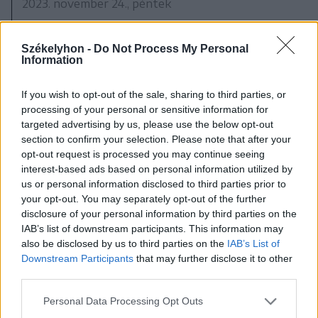
2023. november 24., péntek
Két autó ütközött Gyergyóalfalu
és Borzont között, hárman
Székelyhon -
Do Not Process My Personal
Information
megsérültek
If you wish to opt-out of the sale, sharing to third parties, or
processing of your personal or sensitive information for
targeted advertising by us, please use the below opt-out
section to confirm your selection. Please note that after your
opt-out request is processed you may continue seeing
interest-based ads based on personal information utilized by
us or personal information disclosed to third parties prior to
your opt-out. You may separately opt-out of the further
disclosure of your personal information by third parties on the
IAB’s list of downstream participants. This information may
also be disclosed by us to third parties on the
IAB’s List of
Downstream Participants
that may further disclose it to other
third parties.
Personal Data Processing Opt Outs