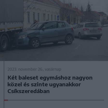
2023. november 26., vasárnap
Két baleset egymáshoz nagyon
közel és szinte ugyanakkor
Csíkszeredában