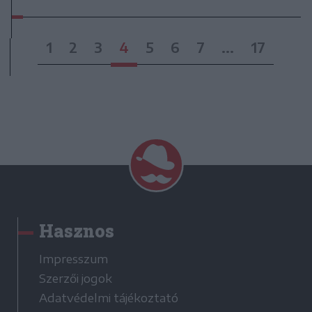
1
2
3
4
5
6
7
...
17
Hasznos
Impresszum
Szerzői jogok
Adatvédelmi tájékoztató