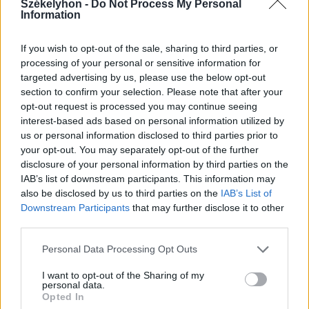
Székelyhon -
Do Not Process My Personal
Information
2025. július 31., csütörtök
If you wish to opt-out of the sale, sharing to third parties, or
Megszegte a távoltartási végzést,
processing of your personal or sensitive information for
előzetesbe került
targeted advertising by us, please use the below opt-out
section to confirm your selection. Please note that after your
opt-out request is processed you may continue seeing
interest-based ads based on personal information utilized by
us or personal information disclosed to third parties prior to
your opt-out. You may separately opt-out of the further
disclosure of your personal information by third parties on the
IAB’s list of downstream participants. This information may
also be disclosed by us to third parties on the
IAB’s List of
Downstream Participants
that may further disclose it to other
third parties.
Personal Data Processing Opt Outs
I want to opt-out of the Sharing of my
personal data.
Opted In