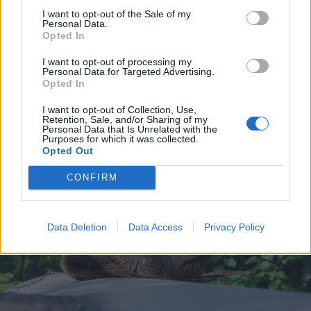
I want to opt-out of the Sale of my
Personal Data.
Opted In
2025. július 28., hétfő
I want to opt-out of processing my
Kritikus időszak mostantól holnap
Personal Data for Targeted Advertising.
Opted In
délig: villámárvizek alakulhatnak ki
Székelyföldön is
I want to opt-out of Collection, Use,
Retention, Sale, and/or Sharing of my
Personal Data that Is Unrelated with the
Purposes for which it was collected.
Opted Out
CONFIRM
Data Deletion
Data Access
Privacy Policy