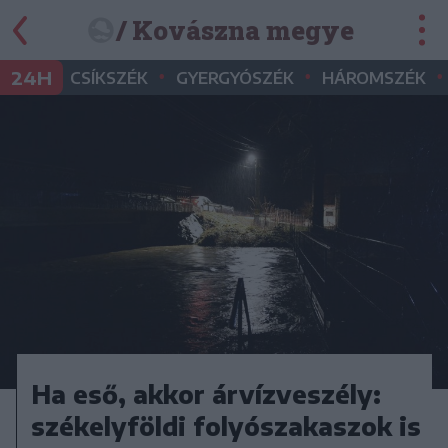
/ Kovászna megye
•
•
•
24H
CSÍKSZÉK
GYERGYÓSZÉK
HÁROMSZÉK
Ha eső, akkor árvízveszély:
székelyföldi folyószakaszok is