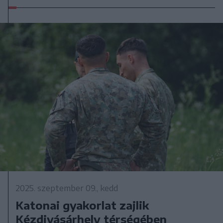
2025. szeptember 09., kedd
Katonai gyakorlat zajlik
Kézdivásárhely térségében