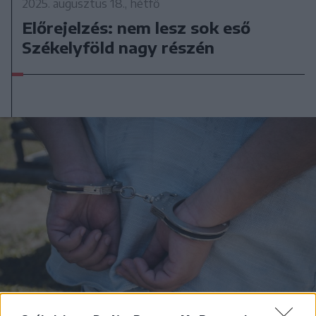
2025. augusztus 18., hétfő
Előrejelzés: nem lesz sok eső
Székelyföld nagy részén