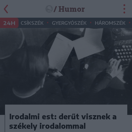
/ Humor
•
•
•
24H
CSÍKSZÉK
GYERGYÓSZÉK
HÁROMSZÉK
Irodalmi est: derűt visznek a
székely irodalommal