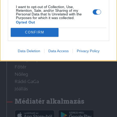
I want to opt-out of Collection, Use,
Sütibeállítások
Retention, Sale, and/or Sharing of my
Personal Data that Is Unrelated with the
Médiatér
Purposes for which it was collected.
Opted Out
Székely Sport
CONFIRM
Liget
Krónika
Data Deletion
Data Access
Privacy Policy
Bihari Napló
Erdélyi Napló
Főtér
Nőileg
Rádió GaGa
Jóállás
Médiatér alkalmazás