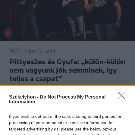
2023. június 13., kedd
Pittyes2es és Gyufa: „külön-külön
nem vagyunk jók semminek, így
teljes a csapat”
Székelyhon -
Do Not Process My Personal
Information
Korábbi cikkek betöltése
If you wish to opt-out of the sale, sharing to third parties, or
processing of your personal or sensitive information for
targeted advertising by us, please use the below opt-out