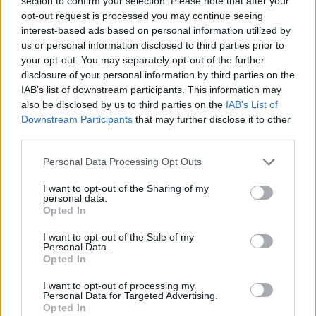
section to confirm your selection. Please note that after your
opt-out request is processed you may continue seeing
interest-based ads based on personal information utilized by
us or personal information disclosed to third parties prior to
your opt-out. You may separately opt-out of the further
disclosure of your personal information by third parties on the
Hasznos
IAB’s list of downstream participants. This information may
also be disclosed by us to third parties on the
IAB’s List of
Impresszum
Downstream Participants
that may further disclose it to other
third parties.
Szerzői jogok
Adatvédelmi tájékoztató
Personal Data Processing Opt Outs
Cookie-kezelési tájékoztató
I want to opt-out of the Sharing of my
Hozzászólási szabályzat
personal data.
Opted In
Nyomtatott lapjaink archívuma
Székely Hírmondó archívuma
I want to opt-out of the Sale of my
Personal Data.
Médiaajánlat
Opted In
I want to opt-out of processing my
Látogatottsági adatok
Personal Data for Targeted Advertising.
Opted In