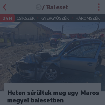
/ Baleset
•
•
•
24H
CSÍKSZÉK
GYERGYÓSZÉK
HÁROMSZÉK
Heten sérültek meg egy Maros
megyei balesetben