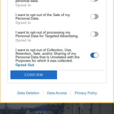
personal data.
Opted In
I want to opt-out of the Sale of my
Personal Data.
Opted In
I want to opt-out of processing my
2026. március 22., vasárnap
Personal Data for Targeted Advertising.
Opted In
Halálos vonatbaleset
Csíkszeredában: hat személyt
I want to opt-out of Collection, Use,
Retention, Sale, and/or Sharing of my
szállító szekeret ütött el a vonat –
Personal Data that Is Unrelated with the
Purposes for which it was collected.
frissítve
Opted Out
CONFIRM
Data Deletion
Data Access
Privacy Policy