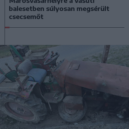
Marosvásárhelyre a vasúti
balesetben súlyosan megsérült
csecsemőt