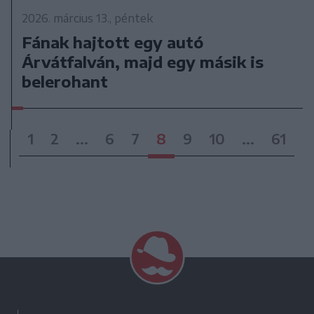
2026. március 13., péntek
Fának hajtott egy autó
Árvátfalván, majd egy másik is
belerohant
1
2
...
6
7
8
9
10
...
61