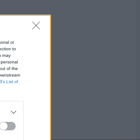
sonal or
ection to
ou may
 personal
out of the
 downstream
B’s List of