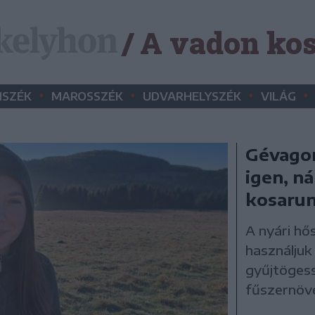
/ A vadon ko
•
•
•
•
SZÉK
MAROSSZÉK
UDVARHELYSZÉK
VILÁG
Gévago
igen, ná
kosaru
A nyári h
használjuk
gyűjtöges
fűszernövé