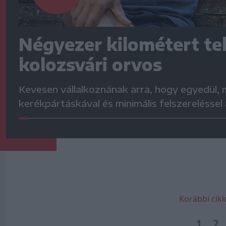
Négyezer kilométert te
kolozsvári orvos
Kevesen vállalkoznának arra, hogy egyedül,
kerékpártáskával és minimális felszereléssel
Korábbi cikk
1
2