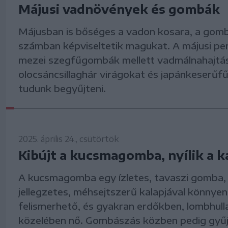
Májusi vadnövények és gombák
Májusban is bőséges a vadon kosara, a gomb
számban képviseltetik magukat. A májusi pe
mezei szegfűgombák mellett vadmálnahajtá
olocsáncsillaghár virágokat és japánkeserűfű
tudunk begyűjteni.
2025. április 24., csütörtök
Kibújt a kucsmagomba, nyílik a k
A kucsmagomba egy ízletes, tavaszi gomba,
jellegzetes, méhsejtszerű kalapjával könnyen
felismerhető, és gyakran erdőkben, lombhull
közelében nő. Gombászás közben pedig gyű