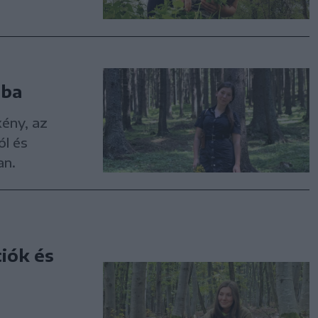
mba
kény, az
ól és
an.
iók és