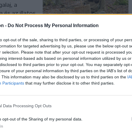
alaj, a
és az illatos
k ízletesek,
on -
Do Not Process My Personal Information
to opt-out of the sale, sharing to third parties, or processing of your per
formation for targeted advertising by us, please use the below opt-out s
r selection. Please note that after your opt-out request is processed y
eing interest-based ads based on personal information utilized by us or
ntő
disclosed to third parties prior to your opt-out. You may separately opt-
losure of your personal information by third parties on the IAB’s list of
. This information may also be disclosed by us to third parties on the
IA
Participants
that may further disclose it to other third parties.
 a vállunkról
tül.
l Data Processing Opt Outs
o opt-out of the Sharing of my personal data.
In