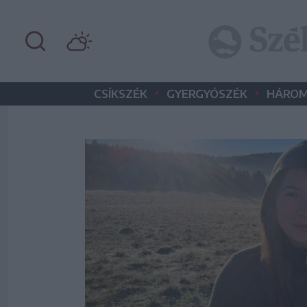
•
•
CSÍKSZÉK
GYERGYÓSZÉK
HÁROM