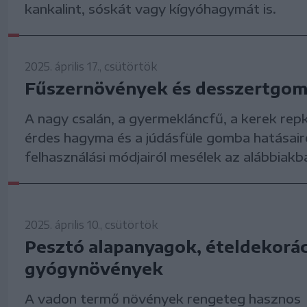
kankalint, sóskát vagy kígyóhagymát is.
2025. április 17., csütörtök
Fűszernövények és desszertgo
A nagy csalán, a gyermekláncfű, a kerek rep
érdes hagyma és a júdásfüle gomba hatásair
felhasználási módjairól mesélek az alábbiakb
2025. április 10., csütörtök
Pesztó alapanyagok, ételdekorác
gyógynövények
A vadon termő növények rengeteg hasznos