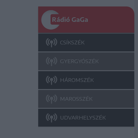
Rádió GaGa
CSÍKSZÉK
GYERGYÓSZÉK
HÁROMSZÉK
MAROSSZÉK
UDVARHELYSZÉK