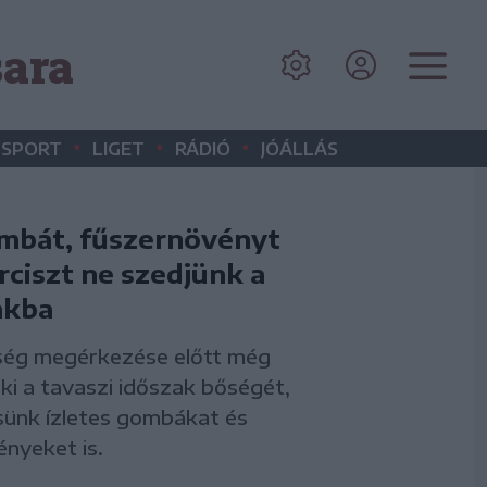
sara
•
•
•
SPORT
LIGET
RÁDIÓ
JÓÁLLÁS
mbát, fűszernövényt
rciszt ne szedjünk a
nkba
őség megérkezése előtt még
 ki a tavaszi időszak bőségét,
sünk ízletes gombákat és
nyeket is.