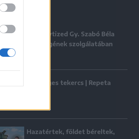
Négy évtized Gy. Szabó Béla
örökségének szolgálatában
Zöldséges tekercs | Repeta
Hazatértek, földet béreltek,