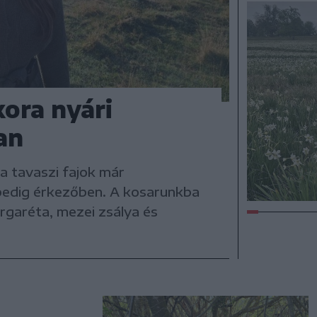
kora nyári
an
a tavaszi fajok már
pedig érkezőben. A kosarunkba
rgaréta, mezei zsálya és