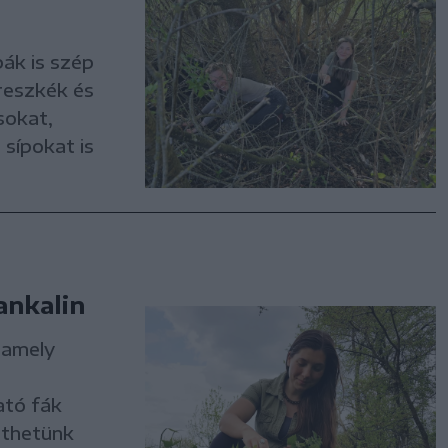
ák is szép
reszkék és
sokat,
 sípokat is
ankalin
 amely
ató fák
jthetünk