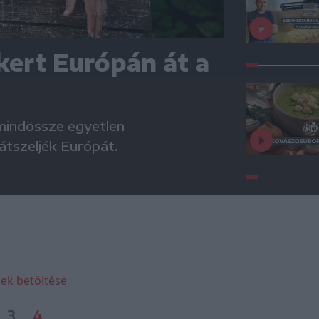
kert Európán át a
 mindössze egyetlen
 átszeljék Európát.
ek betöltése
3
4