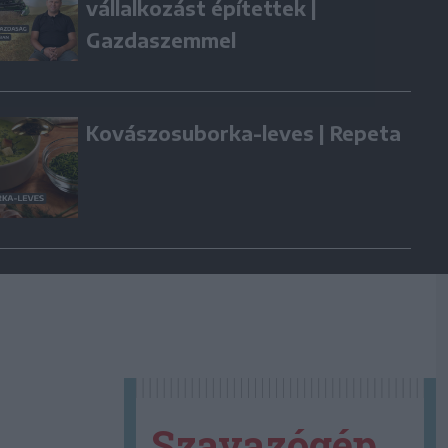
vállalkozást építettek |
Gazdaszemmel
Kovászosuborka-leves | Repeta
Szavazógép