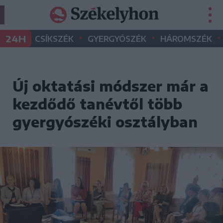
•
•
•
24H
CSÍKSZÉK
GYERGYÓSZÉK
HÁROMSZÉK
Új oktatási módszer már a
kezdődő tanévtől több
gyergyószéki osztályban