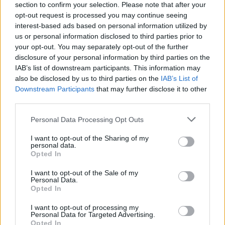
section to confirm your selection. Please note that after your
Nagy pofonba szaladt belé a
opt-out request is processed you may continue seeing
Kolozsvári CFR, kikapott a
interest-based ads based on personal information utilized by
Győr és a Loki is
us or personal information disclosed to third parties prior to
your opt-out. You may separately opt-out of the further
disclosure of your personal information by third parties on the
Nőileg
IAB’s list of downstream participants. This information may
Sándor Ella: Na, indíts, s
also be disclosed by us to third parties on the
IAB’s List of
Downstream Participants
that may further disclose it to other
menjünk!
third parties.
Personal Data Processing Opt Outs
I want to opt-out of the Sharing of my
personal data.
Opted In
I want to opt-out of the Sale of my
Personal Data.
A rovat további cikkei
Opted In
I want to opt-out of processing my
Personal Data for Targeted Advertising.
Opted In