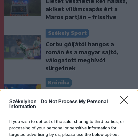
Életét vesztette két halász,
akiket villámcsapás ért a
Maros partján – frissítve
Székely Sport
Corbu góljától hangos a
román és a magyar sajtó,
válogatott meghívót
sürgetnek
Krónika
Büntetőfeljelentést tett
Majka ügyvédje a romániai
Székelyhon -
Do Not Process My Personal
Information
telefonszámról érkezett
fenyegetés miatt
If you wish to opt-out of the sale, sharing to third parties, or
processing of your personal or sensitive information for
Székely Sport
targeted advertising by us, please use the below opt-out