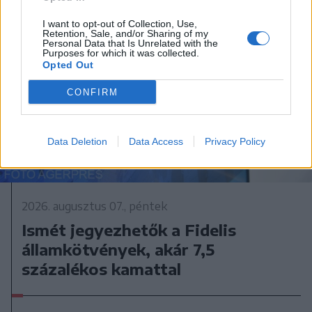
I want to opt-out of Collection, Use,
Retention, Sale, and/or Sharing of my
Personal Data that Is Unrelated with the
Purposes for which it was collected.
Opted Out
CONFIRM
Data Deletion
Data Access
Privacy Policy
2026. augusztus 07., péntek
Ismét jegyezhetők a Fidelis
államkötvények, akár 7,5
százalékos kamattal