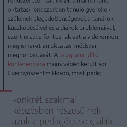
rendszeresen találkozik a mai romániai
oktatási rendszerben tanuló gyerekek
szüleinek elégedetlenségével, a tanárok
küszködéséivel és a diákok problémáival,
ezért érezte fontosnak ezt a vidékünkön
még ismeretlen oktatási módszer
meghonosítását. A
programindító
konferenciára
május végén került sor
Gyergyószentmiklóson, most pedig
konkrét szakmai
képzésben részesülnek
azok a pedagógusok, akik