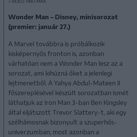
•
VIDEÓ: HBO MAX
Wonder Man – Disney, minisorozat
(premier: január 27.)
A Marvel továbbra is próbálkozik
kisképernyős fronton is, azonban
várhatóan nem a Wonder Man lesz az a
sorozat, ami kihúzná őket a jelenlegi
lejtmenetből. A Yahya Abdul-Mateen II
főszereplésével készült sorozatban ismét
láthatjuk az Iron Man 3-ban Ben Kingsley
által eljátszott Trevor Slattery-t, aki egy
szélhámosnak bizonyult a szuperhős-
univerzumban, most azonban a