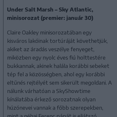
Under Salt Marsh – Sky Atlantic,
minisorozat (premier: január 30)
Claire Oakley minisorozatában egy
kisváros lakóinak tortúráját követhetjük,
akiket az áradás veszélye fenyeget,
miközben egy nyolc éves fiú holttestére
bukkannak, akinek halála korábbi sebeket
tép fel a közösségben, ahol egy korábbi
eltűnés rejtélyét sem sikerült megoldani. A
nálunk várhatóan a SkyShowtime
kínálatába érkező sorozatnak olyan
húzónevei vannak a főbb szerepekben,
mint a néhai Ferenc pápát is eljátszó