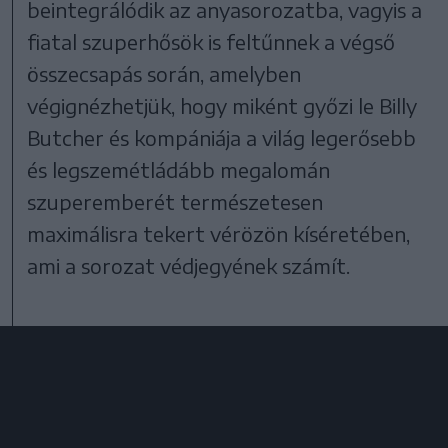
beintegrálódik az anyasorozatba, vagyis a
fiatal szuperhősök is feltűnnek a végső
összecsapás során, amelyben
végignézhetjük, hogy miként győzi le Billy
Butcher és kompániája a világ legerősebb
és legszemétládább megalomán
szuperemberét természetesen
maximálisra tekert vérözön kíséretében,
ami a sorozat védjegyének számít.