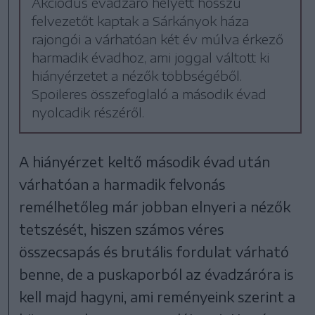
Akciódús évadzáró helyett hosszú
felvezetőt kaptak a Sárkányok háza
rajongói a várhatóan két év múlva érkező
harmadik évadhoz, ami joggal váltott ki
hiányérzetet a nézők többségéből.
Spoileres összefoglaló a második évad
nyolcadik részéről.
A hiányérzet keltő második évad után
várhatóan a harmadik felvonás
remélhetőleg már jobban elnyeri a nézők
tetszését, hiszen számos véres
összecsapás és brutális fordulat várható
benne, de a puskaporból az évadzáróra is
kell majd hagyni, ami reményeink szerint a