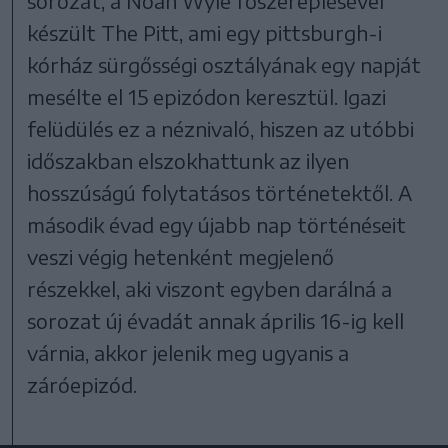
sorozat, a Noah Wyle főszereplésével
készült The Pitt, ami egy pittsburgh-i
kórház sürgősségi osztályának egy napját
mesélte el 15 epizódon keresztül. Igazi
felüdülés ez a néznivaló, hiszen az utóbbi
időszakban elszokhattunk az ilyen
hosszúságú folytatásos történetektől. A
második évad egy újabb nap történéseit
veszi végig hetenként megjelenő
részekkel, aki viszont egyben darálná a
sorozat új évadát annak április 16-ig kell
várnia, akkor jelenik meg ugyanis a
záróepizód.