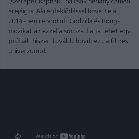
„szerepet kapnak”, ha csak néhány cameo
erejéig is. Aki érdeklődéssel követte a
2014-ben rebootolt Godzilla és Kong-
mozikat az ezzel a sorozattal is tehet egy
próbát, hiszen tovább bővíti ezt a filmes
univerzumot.