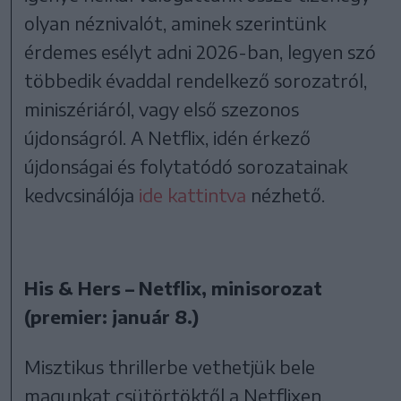
olyan néznivalót, aminek szerintünk
érdemes esélyt adni 2026-ban, legyen szó
többedik évaddal rendelkező sorozatról,
miniszériáról, vagy első szezonos
újdonságról. A Netflix, idén érkező
újdonságai és folytatódó sorozatainak
kedvcsinálója
ide kattintva
nézhető.
His & Hers – Netflix, minisorozat
(premier: január 8.)
Misztikus thrillerbe vethetjük bele
magunkat csütörtöktől a Netflixen,