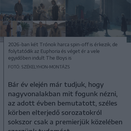
2026-ban két Trónok harca spin-off is érkezik, de
folytatódik az Euphoria és véget ér a vele
egyidőben indult The Boys is
FOTÓ: SZÉKELYHON-MONTÁZS
Bár év elején már tudjuk, hogy
nagyvonalakban mit fogunk nézni,
az adott évben bemutatott, széles
körben elterjedő sorozatokról
sokszor csak a premierjük közelében
szerzünk tudomást.