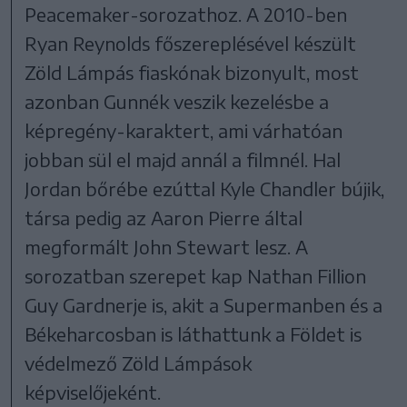
Peacemaker-sorozathoz. A 2010-ben
Ryan Reynolds főszereplésével készült
Zöld Lámpás fiaskónak bizonyult, most
azonban Gunnék veszik kezelésbe a
képregény-karaktert, ami várhatóan
jobban sül el majd annál a filmnél. Hal
Jordan bőrébe ezúttal Kyle Chandler bújik,
társa pedig az Aaron Pierre által
megformált John Stewart lesz. A
sorozatban szerepet kap Nathan Fillion
Guy Gardnerje is, akit a Supermanben és a
Békeharcosban is láthattunk a Földet is
védelmező Zöld Lámpások
képviselőjeként.