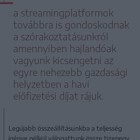
a streamingplatformok
továbbra is gondoskodnak
a szórakoztatásunkról
amennyiben hajlandóak
vagyunk kicsengetni az
egyre nehezebb gazdasági
helyzetben a havi
előfizetési díjat rájuk.
Legújabb összeállításunkba a teljesség
igénye nélkül válogattunk össze tizenegy