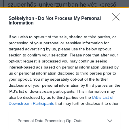
szuperhős-univerzumban helyét kereső
Wonder Man útját fogja keresztezni.
Székelyhon -
Do Not Process My Personal
Hogy ennek a történetnek mekkora
Information
impaktja lesz a Marvel Filmes
If you wish to opt-out of the sale, sharing to third parties, or
Univerzumra, január végén derül ki, amikor
processing of your personal or sensitive information for
targeted advertising by us, please use the below opt-out
a teljes, nyolcrészes produkció elérhetővé
section to confirm your selection. Please note that after your
válik.
opt-out request is processed you may continue seeing
interest-based ads based on personal information utilized by
us or personal information disclosed to third parties prior to
your opt-out. You may separately opt-out of the further
disclosure of your personal information by third parties on the
IAB’s list of downstream participants. This information may
also be disclosed by us to third parties on the
IAB’s List of
Downstream Participants
that may further disclose it to other
third parties.
Personal Data Processing Opt Outs