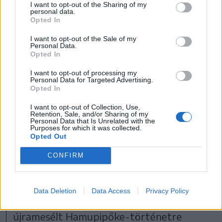
I want to opt-out of the Sharing of my
personal data.
Opted In
I want to opt-out of the Sale of my
Personal Data.
•
VIDEÓ: MARVEL ENTERTAINMENT
Opted In
I want to opt-out of processing my
Bridgerton – Netflix, negyedik évad
Personal Data for Targeted Advertising.
Opted In
(premier: január 29.)
I want to opt-out of Collection, Use,
Retention, Sale, and/or Sharing of my
Nem maradunk habos-babos fiktív
Personal Data that Is Unrelated with the
Purposes for which it was collected.
arisztokraták nélkül 2026-ban sem,
Opted Out
ugyanis negyedik évadával folytatódik a
CONFIRM
Bridgerton, amely Colin és Penelope
története után a Benedictét meséli el. Az
Data Deletion
Data Access
Privacy Policy
első előzetesben látottak alapján egy
újramesélt Hamupipőke-történetre