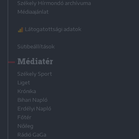
Székely Hírmondó archívuma
Médiaajánlat
Látogatottsági adatok
Sütibeállítások
Médiatér
Székely Sport
Liget
Krónika
Bihari Napló
Erdélyi Napló
Főtér
Nőileg
Rádió GaGa