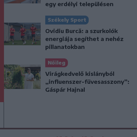
egy erdélyi településen
Székely Sport
Ovidiu Burcă: a szurkolók
energiája segíthet a nehéz
pillanatokban
Nőileg
Virágkedvelő kislányból
„influenszer-füvesasszony”:
Gáspár Hajnal