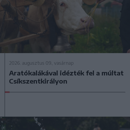
2026. augusztus 09., vasárnap
Aratókalákával idézték fel a múltat
Csíkszentkirályon