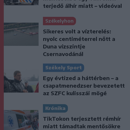
terjedő álhír miatt – videóval
Székelyhon
Sikeres volt a vízterelés:
nyolc centiméterrel nőtt a
Duna vízszintje
Csernavodánál
Székely Sport
Egy évtized a háttérben – a
csapatmenedzser bevezetett
az SZFC kulisszái mögé
Krónika
TikTokon terjesztett rémhír
miatt támadtak mentősökre