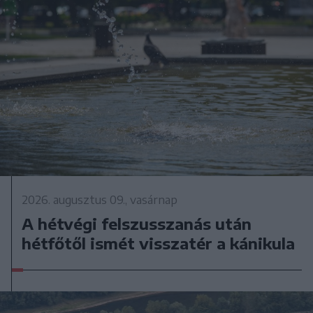
2026. augusztus 09., vasárnap
A hétvégi felszusszanás után
hétfőtől ismét visszatér a kánikula