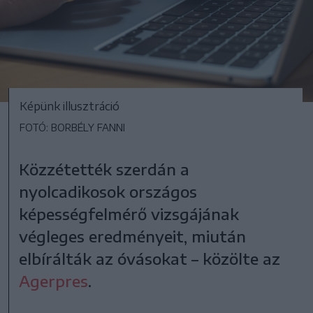
Képünk illusztráció
FOTÓ: BORBÉLY FANNI
Közzétették szerdán a
nyolcadikosok országos
képességfelmérő vizsgájának
végleges eredményeit, miután
elbírálták az óvásokat – közölte az
Agerpres
.