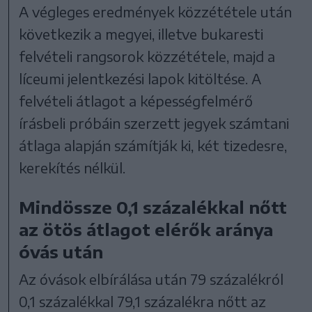
A végleges eredmények közzététele után
következik a megyei, illetve bukaresti
felvételi rangsorok közzététele, majd a
líceumi jelentkezési lapok kitöltése. A
felvételi átlagot a képességfelmérő
írásbeli próbáin szerzett jegyek számtani
átlaga alapján számítják ki, két tizedesre,
kerekítés nélkül.
Mindössze 0,1 százalékkal nőtt
az ötös átlagot elérők aránya
óvás után
Az óvások elbírálása után 79 százalékról
0,1 százalékkal 79,1 százalékra nőtt az