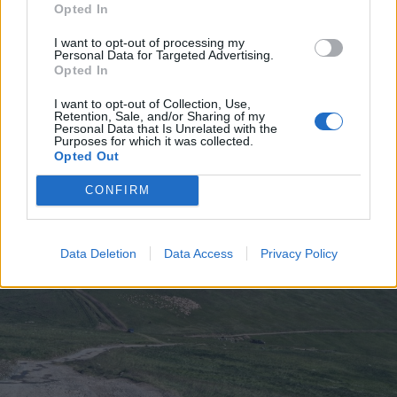
Opted In
I want to opt-out of processing my
2026. augusztus 10., hétfő
Personal Data for Targeted Advertising.
Opted In
Összefogtak a szakszervezetek a
bértörvénytervezet módosításáért
I want to opt-out of Collection, Use,
Retention, Sale, and/or Sharing of my
Personal Data that Is Unrelated with the
Purposes for which it was collected.
Opted Out
CONFIRM
Data Deletion
Data Access
Privacy Policy