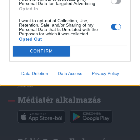
Médiatér
Personal Data for Targeted Advertising.
Opted In
Székely Sport
I want to opt-out of Collection, Use,
Liget
Retention, Sale, and/or Sharing of my
Personal Data that Is Unrelated with the
Krónika
Purposes for which it was collected.
Opted Out
Bihari Napló
Erdélyi Napló
CONFIRM
Főtér
Nőileg
Data Deletion
Data Access
Privacy Policy
Rádió GaGa
Jóállás
Médiatér alkalmazás