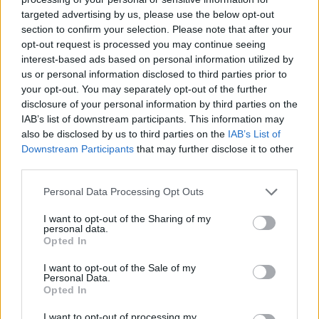
targeted advertising by us, please use the below opt-out
section to confirm your selection. Please note that after your
Hasznos
opt-out request is processed you may continue seeing
interest-based ads based on personal information utilized by
Impresszum
us or personal information disclosed to third parties prior to
your opt-out. You may separately opt-out of the further
Szerzői jogok
disclosure of your personal information by third parties on the
Adatvédelmi tájékoztató
IAB’s list of downstream participants. This information may
Cookie-kezelési tájékoztató
also be disclosed by us to third parties on the
IAB’s List of
Downstream Participants
that may further disclose it to other
Hozzászólási szabályzat
third parties.
Nyomtatott lapjaink archívuma
Székely Hírmondó archívuma
Personal Data Processing Opt Outs
Médiaajánlat
I want to opt-out of the Sharing of my
personal data.
Opted In
Látogatottsági adatok
I want to opt-out of the Sale of my
Personal Data.
Sütibeállítások
Opted In
I want to opt-out of processing my