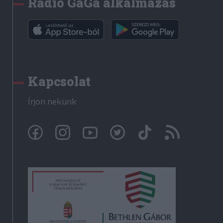
Rádió GaGa alkalmazás
Kapcsolat
Írjon nekünk