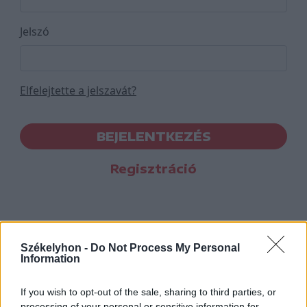
Jelszó
Elfelejtette a jelszavát?
BEJELENTKEZÉS
Regisztráció
Székelyhon -
Do Not Process My Personal
Information
If you wish to opt-out of the sale, sharing to third parties, or
processing of your personal or sensitive information for