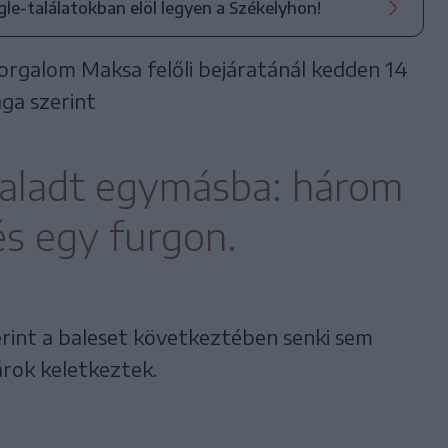
ogle-találatokban elöl legyen a Székelyhon!
rforgalom Maksa felőli bejáratánál kedden 14
ga szerint
zaladt egymásba: három
s egy furgon.
rint a baleset következtében senki sem
árok keletkeztek.