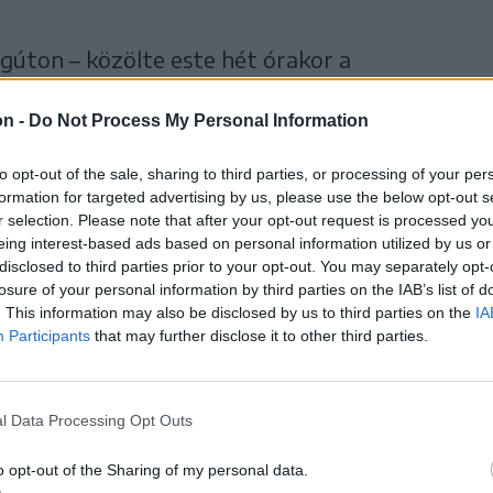
ágúton – közölte este hét órakor a
itányság. Mint kiderült, a balesetben
on -
Do Not Process My Personal Information
 egyike könnyebb sérüléseket szenvedett,
főröket alkoholszondával tesztelték, az
to opt-out of the sale, sharing to third parties, or processing of your per
 negatív lett. A rendőrök folytatják a
formation for targeted advertising by us, please use the below opt-out s
r selection. Please note that after your opt-out request is processed y
yeinek tisztázása érdekében.
eing interest-based ads based on personal information utilized by us or
disclosed to third parties prior to your opt-out. You may separately opt-
losure of your personal information by third parties on the IAB’s list of
. This information may also be disclosed by us to third parties on the
IA
Participants
that may further disclose it to other third parties.
Baleset
l Data Processing Opt Outs
o opt-out of the Sharing of my personal data.