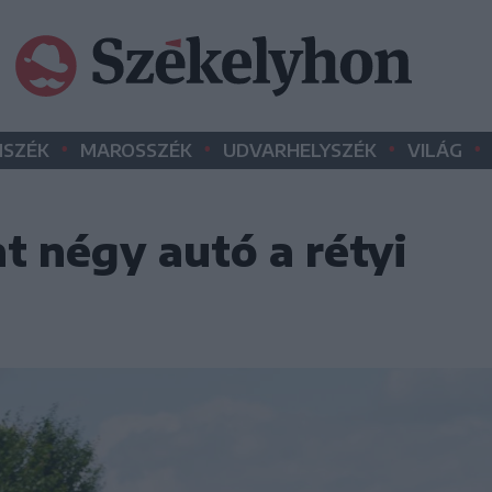
•
•
•
•
SZÉK
MAROSSZÉK
UDVARHELYSZÉK
VILÁG
 négy autó a rétyi