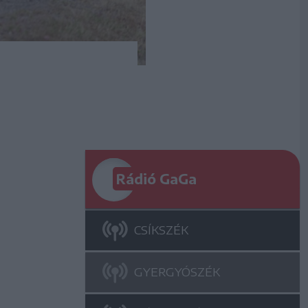
Rádió GaGa
CSÍKSZÉK
GYERGYÓSZÉK