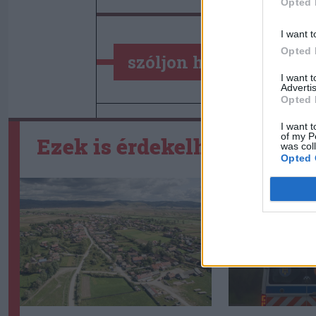
Opted 
I want t
Opted 
szóljon hozzá!
I want 
Advertis
Opted 
I want t
of my P
Ezek is érdekelhetik
was col
Opted 