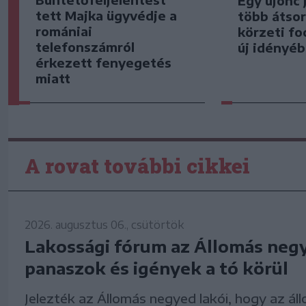
Egy újonc 
tett Majka ügyvédje a
több átsor
romániai
körzeti fo
telefonszámról
új idényé
érkezett fenyegetés
miatt
A rovat további cikkei
2026. augusztus 06., csütörtök
Lakossági fórum az Állomás neg
panaszok és igények a tó körül
Jelezték az Állomás negyed lakói, hogy az áll