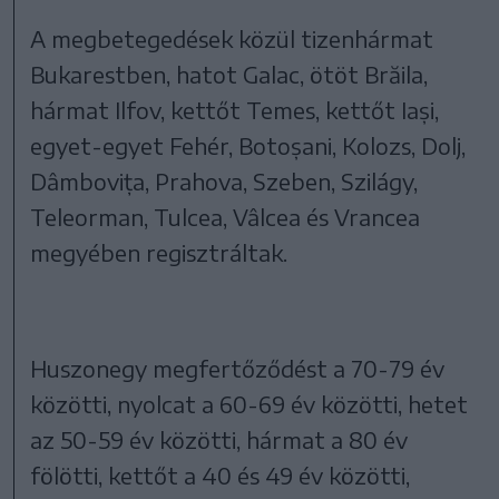
A megbetegedések közül tizenhármat
Bukarestben, hatot Galac, ötöt Brăila,
hármat Ilfov, kettőt Temes, kettőt Iași,
egyet-egyet Fehér, Botoșani, Kolozs, Dolj,
Dâmbovița, Prahova, Szeben, Szilágy,
Teleorman, Tulcea, Vâlcea és Vrancea
megyében regisztráltak.
Huszonegy megfertőződést a 70-79 év
közötti, nyolcat a 60-69 év közötti, hetet
az 50-59 év közötti, hármat a 80 év
fölötti, kettőt a 40 és 49 év közötti,