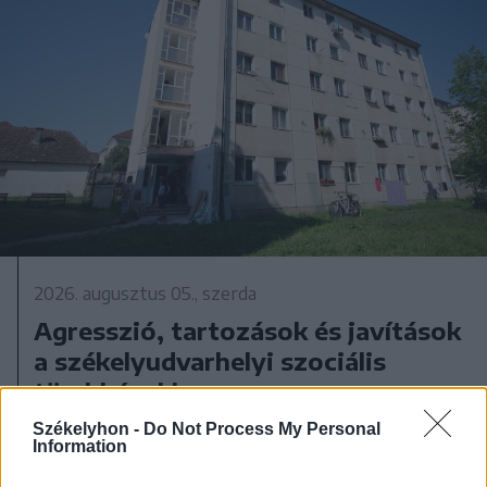
2026. augusztus 05., szerda
Agresszió, tartozások és javítások
a székelyudvarhelyi szociális
tömbházakban
Székelyhon -
Do Not Process My Personal
Information