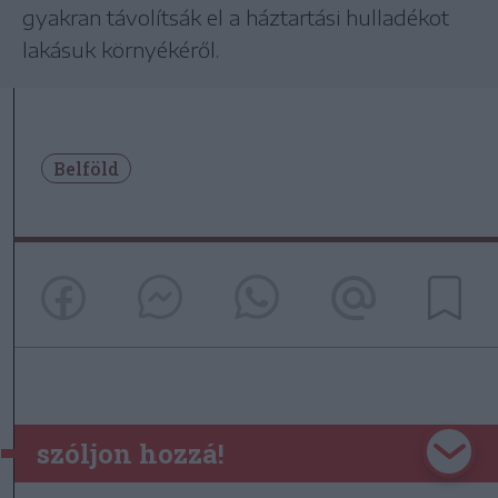
gyakran távolítsák el a háztartási hulladékot
lakásuk környékéről.
Belföld
szóljon hozzá!