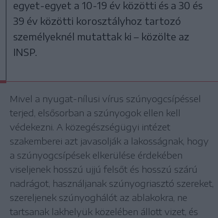
egyet-egyet a 10-19 év közötti és a 30 és
39 év közötti korosztályhoz tartozó
személyeknél mutattak ki – közölte az
INSP.
Mivel a nyugat-nílusi vírus szúnyogcsípéssel
terjed, elsősorban a szúnyogok ellen kell
védekezni. A közegészségügyi intézet
szakemberei azt javasolják a lakosságnak, hogy
a szúnyogcsípések elkerülése érdekében
viseljenek hosszú ujjú felsőt és hosszú szárú
nadrágot, használjanak szúnyogriasztó szereket,
szereljenek szúnyoghálót az ablakokra, ne
tartsanak lakhelyük közelében állott vizet, és