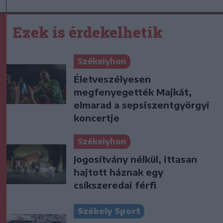
Ezek is érdekelhetik
Székelyhon
Életveszélyesen
megfenyegették Majkát,
elmarad a sepsiszentgyörgyi
koncertje
Székelyhon
Jogosítvány nélkül, ittasan
hajtott háznak egy
csíkszeredai férfi
Székely Sport