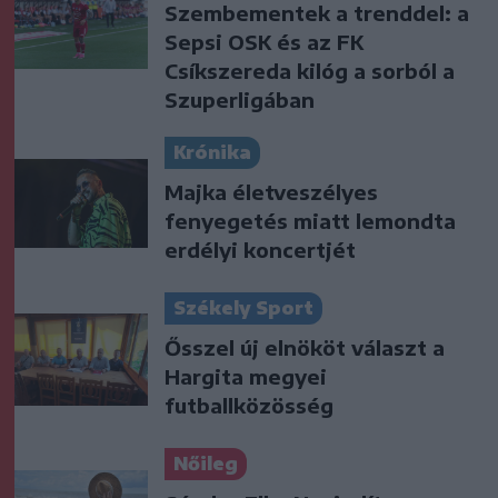
Szembementek a trenddel: a
Sepsi OSK és az FK
Csíkszereda kilóg a sorból a
Szuperligában
Krónika
Majka életveszélyes
fenyegetés miatt lemondta
erdélyi koncertjét
Székely Sport
Ősszel új elnököt választ a
Hargita megyei
futballközösség
Nőileg