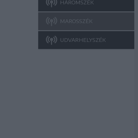
HÁROMSZÉK
MAROSSZÉK
UDVARHELYSZÉK