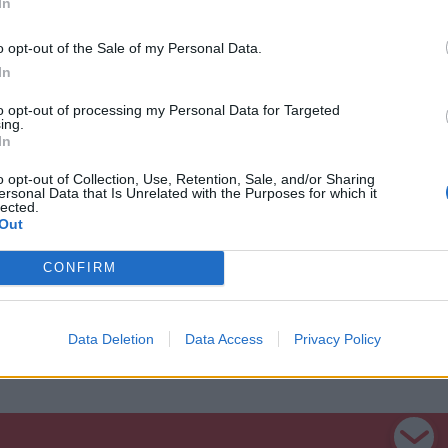
In
o opt-out of the Sale of my Personal Data.
In
to opt-out of processing my Personal Data for Targeted
ing.
va meg is győződtek arról, hogy – egyelőre –
In
o opt-out of Collection, Use, Retention, Sale, and/or Sharing
ersonal Data that Is Unrelated with the Purposes for which it
lected.
Out
CONFIRM
Data Deletion
Data Access
Privacy Policy