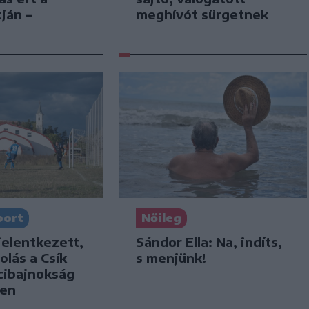
meghívót sürgetnek
ján –
port
Nőileg
jelentkezett,
Sándor Ella: Na, indíts,
olás a Csík
s menjünk!
cibajnokság
ben