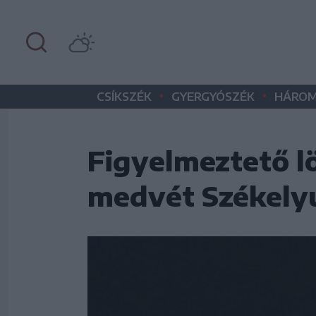
•
•
CSÍKSZÉK
GYERGYÓSZÉK
HÁROM
Figyelmeztető lö
medvét Székely