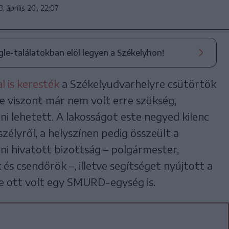
. április 20., 22:07
ogle-találatokban elöl legyen a Székelyhon!
 is keresték
a Székelyudvarhelyre csütörtök
e viszont már nem volt erre szükség,
tni lehetett. A lakosságot este negyed kilenc
zélyről, a helyszínen pedig összeült a
i hivatott bizottság – polgármester,
és csendőrök –, illetve segítséget nyújtott a
re ott volt egy SMURD-egység is.