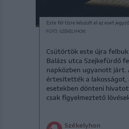
Este fél tízre készült el az eset jegy
FOTÓ: SZÉKELYHON
Csütörtök este újra felbu
Balázs utca Szejkefürdő fe
napközben ugyanott járt. 
értesítették a lakosságot,
esetekben dönteni hivatott
csak figyelmeztető lövések
Székelyhon