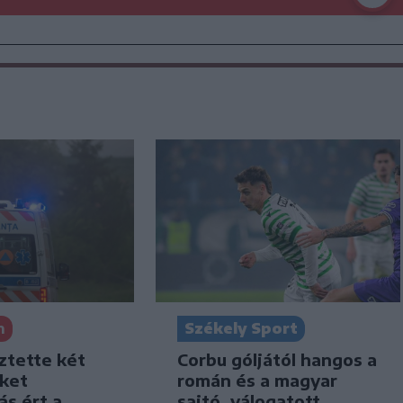
Székely Sport
n
Corbu góljától hangos a
ztette két
román és a magyar
iket
sajtó, válogatott
ás ért a