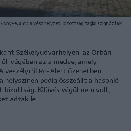
zőkönyve, amit a vészhelyzeti bizottság tagjai szignóztak
kkant Székelyudvarhelyen, az Orbán
lőli végében az a medve, amely
A veszélyről Ro-Alert üzenetben
 a helyszínen pedig összeállt a hasonló
 bizottság. Kilövés végül nem volt,
et adtak le.