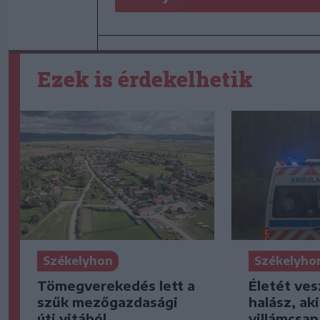
Ezek is érdekelhetik
Székelyhon
Székelyho
Tömegverekedés lett a
Életét ves
szűk mezőgazdasági
halász, ak
úti vitából
villámcsap