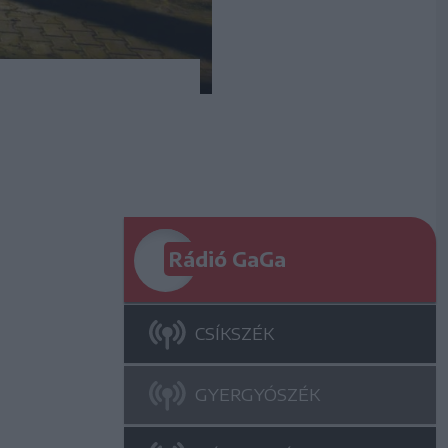
Rádió GaGa
CSÍKSZÉK
GYERGYÓSZÉK