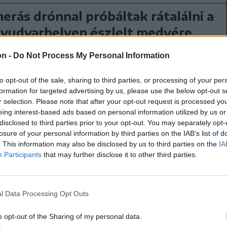
rás drónnal próbáltak rátalálni a
yudvarhelyen észlelt medvére
varhelyi háztartásban járt a medve, ezért
on -
Do Not Process My Personal Information
riasztás a Ro-Alert rendszertől csütörtökön
Noha helyszínre érkezésükkor a vadászok még
to opt-out of the sale, sharing to third parties, or processing of your per
vadat, az nem sokkal később továbbállt. Végül
formation for targeted advertising by us, please use the below opt-out s
r selection. Please note that after your opt-out request is processed y
igyekeztek a nyomára bukkanni.
eing interest-based ads based on personal information utilized by us or
disclosed to third parties prior to your opt-out. You may separately opt-
losure of your personal information by third parties on the IAB’s list of
ánk megtudta, egy közepes méretű
. This information may also be disclosed by us to third parties on the
IA
 a medvéről, amely napközben is ott járt.
Participants
that may further disclose it to other third parties.
 nem történt, csupán
l Data Processing Opt Outs
 lövéseket adtak le a
o opt-out of the Sharing of my personal data.