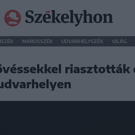
•
•
•
•
SZÉK
MAROSSZÉK
UDVARHELYSZÉK
VILÁG
véssekkel riasztották 
udvarhelyen