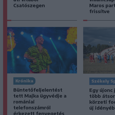
Csatószegen
Maros part
frissítve
Krónika
Székely S
Büntetőfeljelentést
Egy újonc 
tett Majka ügyvédje a
több átsor
romániai
körzeti fo
telefonszámról
új idényé
érkezett fenyegetés