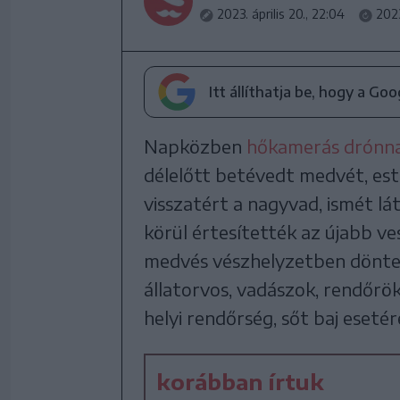
2023. április 20., 22:04
2023
Itt állíthatja be, hogy a Go
Napközben
hőkamerás drónnal
délelőtt betévedt medvét, est
visszatért a nagyvad, ismét lá
körül értesítették az újabb ves
medvés vészhelyzetben dönten
állatorvos, vadászok, rendőrök 
helyi rendőrség, sőt baj eseté
korábban írtuk