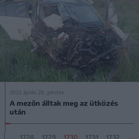
2023. április 28., péntek
A mezőn álltak meg az ütközés
után
...
1728
1729
1730
1731
1732
...