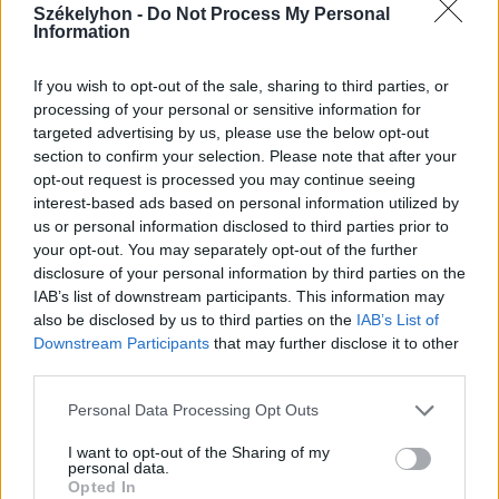
Székelyhon -
Do Not Process My Personal
Information
2023. április 29., szombat
Ferenc pápa: a tevékeny szeretet
If you wish to opt-out of the sale, sharing to third parties, or
processing of your personal or sensitive information for
nyelvét beszélő egyházra van
targeted advertising by us, please use the below opt-out
szükség
section to confirm your selection. Please note that after your
opt-out request is processed you may continue seeing
interest-based ads based on personal information utilized by
us or personal information disclosed to third parties prior to
your opt-out. You may separately opt-out of the further
disclosure of your personal information by third parties on the
IAB’s list of downstream participants. This information may
also be disclosed by us to third parties on the
IAB’s List of
Downstream Participants
that may further disclose it to other
third parties.
Personal Data Processing Opt Outs
I want to opt-out of the Sharing of my
personal data.
Opted In