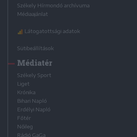
Székely Hírmondó archívuma
Médiaajánlat
Látogatottsági adatok
Sütibeállítások
Médiatér
Székely Sport
Liget
Krónika
Bihari Napló
Erdélyi Napló
Főtér
Nőileg
Rádió GaGa