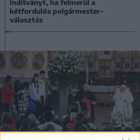
indítványt, ha felmerül a
kétfordulós polgármester-
választás