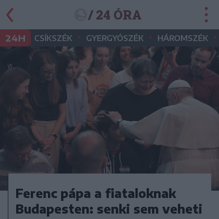
/ 24 ÓRA
•
•
•
24H
CSÍKSZÉK
GYERGYÓSZÉK
HÁROMSZÉK
Ferenc pápa a fiataloknak
Budapesten: senki sem veheti