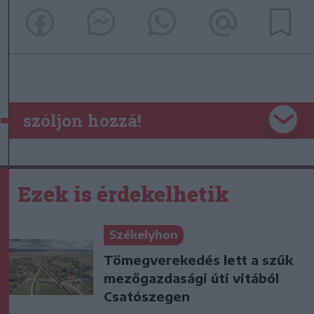
szóljon hozzá!
Ezek is érdekelhetik
Székelyhon
Tömegverekedés lett a szűk
mezőgazdasági úti vitából
Csatószegen