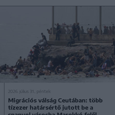
2026. július 31., péntek
Migrációs válság Ceutában: több
tízezer határsértő jutott be a
spanyol városba Marokkó felől