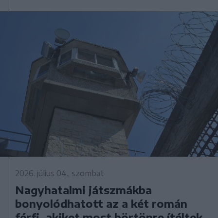
2026. július 04., szombat
Nagyhatalmi játszmákba
bonyolódhatott az a két román
férfi, akiket most börtönre ítéltek