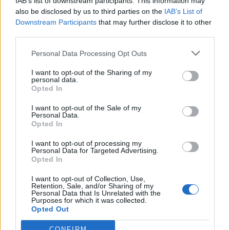
IAB’s list of downstream participants. This information may
also be disclosed by us to third parties on the
IAB’s List of
Downstream Participants
that may further disclose it to other
third parties.
2026. július 19., vasárnap
Personal Data Processing Opt Outs
Őrizetbe vették a Romániában is
súlyos bűncselekményekkel vádolt
I want to opt-out of the Sharing of my
personal data.
Tate testvéreket
Opted In
I want to opt-out of the Sale of my
Personal Data.
Opted In
I want to opt-out of processing my
Personal Data for Targeted Advertising.
Opted In
I want to opt-out of Collection, Use,
Retention, Sale, and/or Sharing of my
Personal Data that Is Unrelated with the
Purposes for which it was collected.
Opted Out
CONFIRM