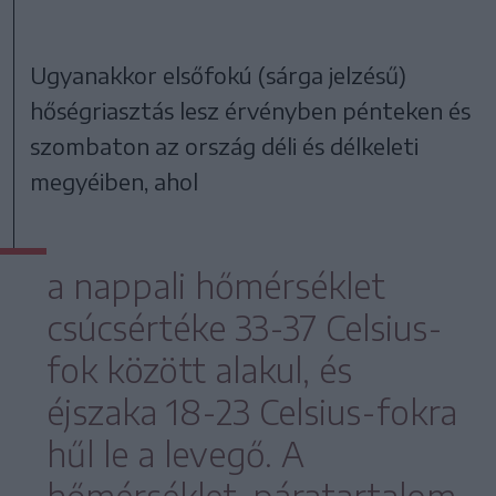
Ugyanakkor elsőfokú (sárga jelzésű)
hőségriasztás lesz érvényben pénteken és
szombaton az ország déli és délkeleti
megyéiben, ahol
a nappali hőmérséklet
csúcsértéke 33-37 Celsius-
fok között alakul, és
éjszaka 18-23 Celsius-fokra
hűl le a levegő. A
hőmérséklet-páratartalom