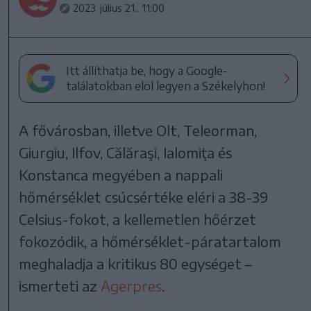
2023. július 21., 11:00
Itt állíthatja be, hogy a Google-
találatokban elöl legyen a Székelyhon!
A fővárosban, illetve Olt, Teleorman,
Giurgiu, Ilfov, Călăraşi, Ialomiţa és
Konstanca megyében a nappali
hőmérséklet csúcsértéke eléri a 38-39
Celsius-fokot, a kellemetlen hőérzet
fokozódik, a hőmérséklet-páratartalom
meghaladja a kritikus 80 egységet –
ismerteti az
Agerpres
.