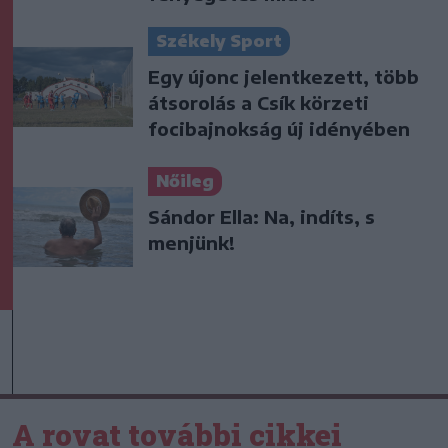
Székely Sport
Egy újonc jelentkezett, több
átsorolás a Csík körzeti
focibajnokság új idényében
Nőileg
Sándor Ella: Na, indíts, s
menjünk!
A rovat további cikkei