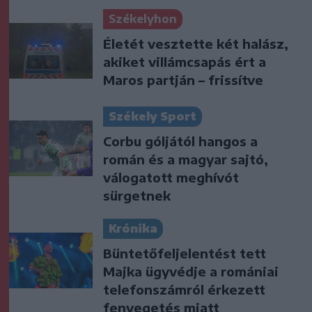
Székelyhon
Életét vesztette két halász,
akiket villámcsapás ért a
Maros partján – frissítve
Székely Sport
Corbu góljától hangos a
román és a magyar sajtó,
válogatott meghívót
sürgetnek
Krónika
Büntetőfeljelentést tett
Majka ügyvédje a romániai
telefonszámról érkezett
fenyegetés miatt