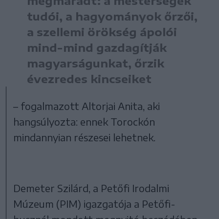
megmaradt: a mesterségek
tudói, a hagyományok őrzői,
a szellemi örökség ápolói
mind-mind gazdagítják
magyarságunkat, őrzik
évezredes kincseiket
– fogalmazott Altorjai Anita, aki
hangsúlyozta: ennek Torockón
mindannyian részesei lehetnek.
Demeter Szilárd, a Petőfi Irodalmi
Múzeum (PIM) igazgatója a Petőfi-