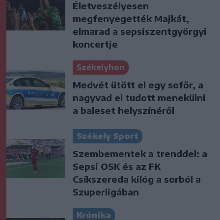
Életveszélyesen
megfenyegették Majkát,
elmarad a sepsiszentgyörgyi
koncertje
Székelyhon
Medvét ütött el egy sofőr, a
nagyvad el tudott menekülni
a baleset helyszínéről
Székely Sport
Szembementek a trenddel: a
Sepsi OSK és az FK
Csíkszereda kilóg a sorból a
Szuperligában
Krónika