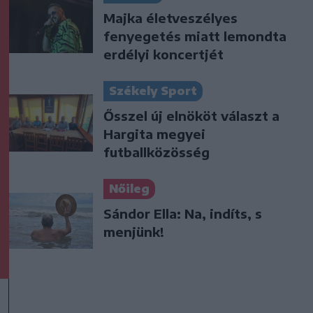
Majka életveszélyes
fenyegetés miatt lemondta
erdélyi koncertjét
Székely Sport
Ősszel új elnököt választ a
Hargita megyei
futballközösség
Nőileg
Sándor Ella: Na, indíts, s
menjünk!