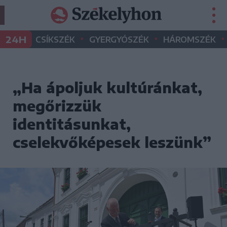
•
•
•
24H
CSÍKSZÉK
GYERGYÓSZÉK
HÁROMSZÉK
„Ha ápoljuk kultúránkat,
megőrizzük
identitásunkat,
cselekvőképesek leszünk”