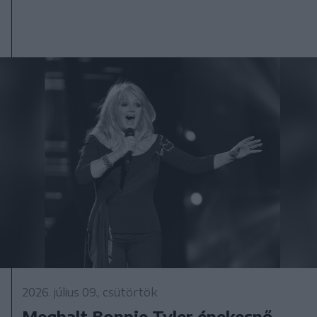
2026. július 09., csütörtök
Meghalt Bonnie Tyler énekesnő