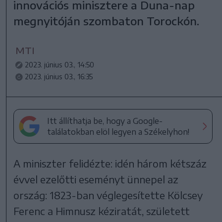
innovációs minisztere a Duna-nap
megnyitóján szombaton Torockón.
MTI
2023. június 03., 14:50
2023. június 03., 16:35
Itt állíthatja be, hogy a Google-
találatokban elöl legyen a Székelyhon!
A miniszter felidézte: idén három kétszáz
évvel ezelőtti eseményt ünnepel az
ország: 1823-ban véglegesítette Kölcsey
Ferenc a Himnusz kéziratát, született