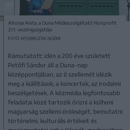
Altorjai Anita, a Duna Médiaszolgáltató Nonprofit
Zrt. vezérigazgatója
FOTÓ: MTI/BRUZÁK NOÉMI
Rámutatott: idén a 200 éve született
Petőfi Sándor áll a Duna-nap
középpontjában, az ő szellemét idézik
meg a kiállítások, a koncertek, az irodalmi
beszélgetések. A közmédia legfontosabb
feladatai közé tartozik őrizni a külhoni
magyarság szellemi örökségét, bemutatni
történelmi, kulturális értékeit és
megismertetni azt a Kárpát-medencében