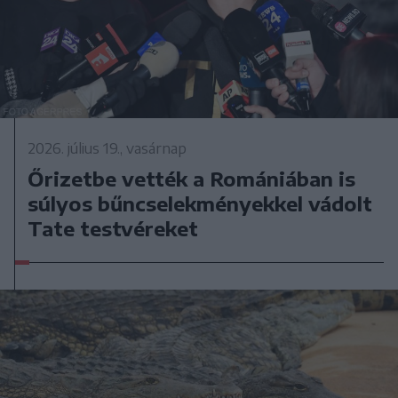
2026. július 19., vasárnap
Őrizetbe vették a Romániában is
súlyos bűncselekményekkel vádolt
Tate testvéreket