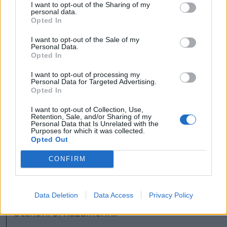
FOTÓ: MTI/BRUZÁK NOÉMI
I want to opt-out of the Sharing of my
personal data.
Opted In
Saját példájával élve elmondta:
I want to opt-out of the Sale of my
Personal Data.
Székelyföld a szülőföldje, Erdély az
Opted In
otthona, Magyarország a hazája.
I want to opt-out of processing my
Hozzátette: az elszakított
Personal Data for Targeted Advertising.
Opted In
nemzetrészekhez tartozóknak az elmúlt
I want to opt-out of Collection, Use,
évtizedekben nehéz volt megértetniük az
Retention, Sale, and/or Sharing of my
Personal Data that Is Unrelated with the
anyaországiakkal, milyen volt szeretni azt
Purposes for which it was collected.
Opted Out
a hazát, amelynek nem voltál polgára,
CONFIRM
amely lemondott rólad, de évtizedek
nemzetpolitikai építkezésének
köszönhetően ma már nagyon jó érzés
Data Deletion
Data Access
Privacy Policy
otthonról hazamenni.