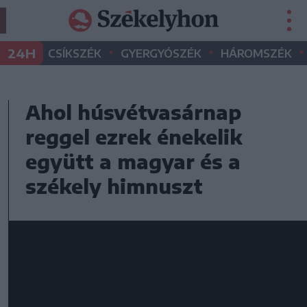
•
•
•
24H
CSÍKSZÉK
GYERGYÓSZÉK
HÁROMSZÉK
Ahol húsvétvasárnap
reggel ezrek énekelik
együtt a magyar és a
székely himnuszt