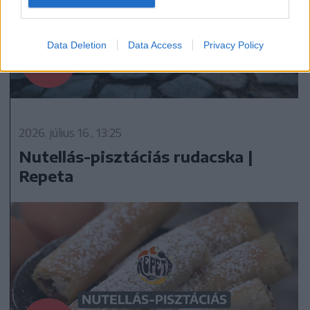
Data Deletion
Data Access
Privacy Policy
2026. július 16., 13:25
Nutellás-pisztáciás rudacska |
Repeta