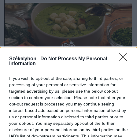
Székelyhon -
Do Not Process My Personal
Information
If you wish to opt-out of the sale, sharing to third parties, or
processing of your personal or sensitive information for
2026. július 19., 11:07
targeted advertising by us, please use the below opt-out
section to confirm your selection. Please note that after your
Szoknyás Gurulás: bolondos
opt-out request is processed you may continue seeing
ötletként indult, értékes
interest-based ads based on personal information utilized by
eseménnyé vált
us or personal information disclosed to third parties prior to
your opt-out. You may separately opt-out of the further
disclosure of your personal information by third parties on the
IAB’s list of downstream participants. This information may