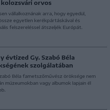
a kolozsvári orvos
en vállalkoznának arra, hogy egyedül,
össze egyetlen kerékpártáskával és
ális felszereléssel átszeljék Európát.
y évtized Gy. Szabó Béla
kségének szolgálatában
Szabó Béla fametszőművész öröksége nem
án múzeumokban vagy albumok lapjain él
bb.