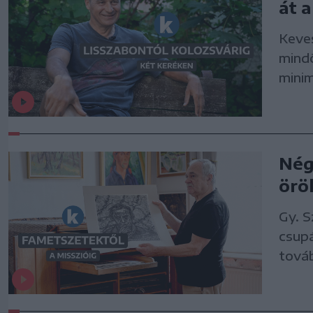
át 
Keves
mind
minim
Nég
örö
Gy. 
csup
tová