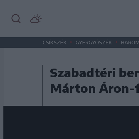
•
•
CSÍKSZÉK
GYERGYÓSZÉK
HÁROM
Szabadtéri be
Márton Áron-