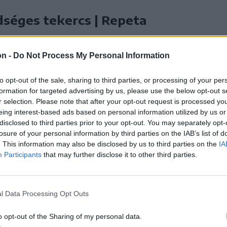
dséges tekercs | Repeta
dséges tavaszi tekercs a távol-keleti
hák egyik legismertebb és legkedveltebb
on -
Do Not Process My Personal Information
sa.
to opt-out of the sale, sharing to third parties, or processing of your per
formation for targeted advertising by us, please use the below opt-out s
r selection. Please note that after your opt-out request is processed y
eing interest-based ads based on personal information utilized by us or
disclosed to third parties prior to your opt-out. You may separately opt-
losure of your personal information by third parties on the IAB’s list of
. This information may also be disclosed by us to third parties on the
IA
atértek, földet béreltek,
Participants
that may further disclose it to other third parties.
alkozást építettek |
daszemmel
l Data Processing Opt Outs
lágyszentkirályi Módi testvérek ma már
o opt-out of the Sharing of my personal data.
 ezer hektárnyi földön gazdálkodnak, és