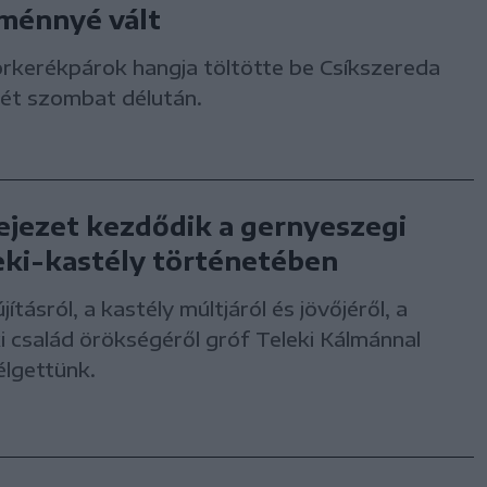
ménnyé vált
rkerékpárok hangja töltötte be Csíkszereda
rét szombat délután.
fejezet kezdődik a gernyeszegi
eki-kastély történetében
újításról, a kastély múltjáról és jövőjéről, a
i család örökségéről gróf Teleki Kálmánnal
élgettünk.