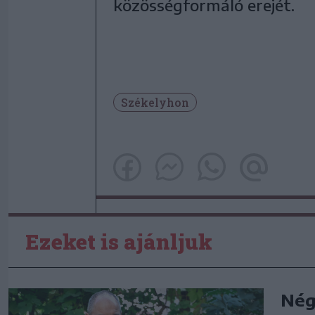
közösségformáló erejét.
Székelyhon
Ezeket is ajánljuk
Nég