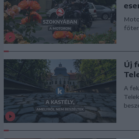
ese
Moto
főte
Új 
Tel
A fel
Telek
besz