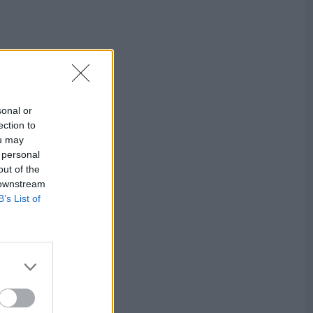
sonal or
ection to
ou may
 personal
out of the
 downstream
B’s List of