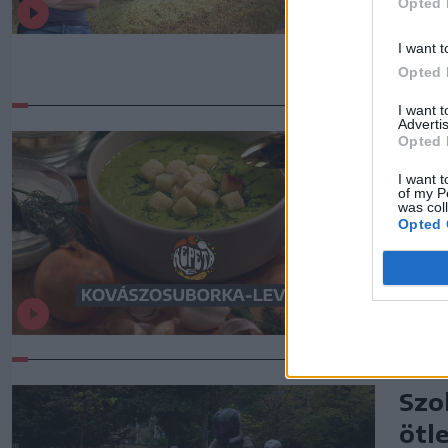
Opted 
több 
arra,
I want t
fel.
Opted 
I want 
Advertis
Kov
Opted 
I want t
Ez a 
of my P
was col
legfr
Opted 
Szo
ötl