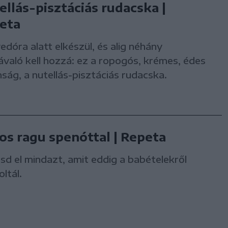
ellás-pisztáciás rudacska |
eta
dóra alatt elkészül, és alig néhány
való kell hozzá: ez a ropogós, krémes, édes
ság, a nutellás-pisztáciás rudacska.
os ragu spenóttal | Repeta
tsd el mindazt, amit eddig a babételekről
ltál.