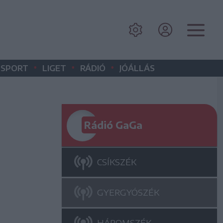
•
•
•
SPORT
LIGET
RÁDIÓ
JÓÁLLÁS
Rádió GaGa
CSÍKSZÉK
GYERGYÓSZÉK
HÁROMSZÉK