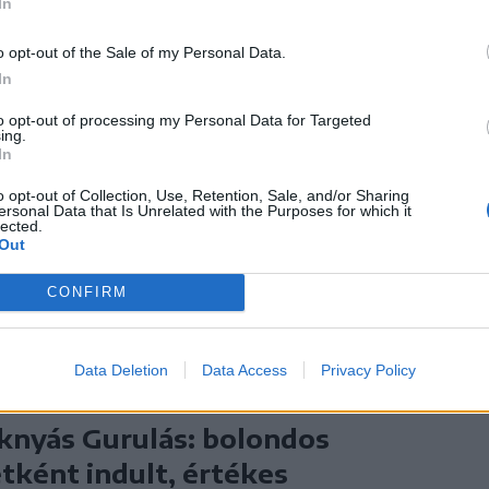
In
millió eurós sertéstelep építésével készülnek
 hogy saját terményeiket helyben dolgozzák
o opt-out of the Sale of my Personal Data.
In
to opt-out of processing my Personal Data for Targeted
ing.
ászosuborka-leves | Repeta
In
o opt-out of Collection, Use, Retention, Sale, and/or Sharing
hűsítő kovászos uborkaleves a nyári napok
ersonal Data that Is Unrelated with the Purposes for which it
lected.
issítőbb meglepetése.
Out
CONFIRM
Data Deletion
Data Access
Privacy Policy
knyás Gurulás: bolondos
etként indult, értékes