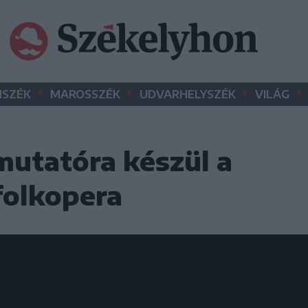
•
•
•
•
SZÉK
MAROSSZÉK
UDVARHELYSZÉK
VILÁG
mutatóra készül a
folkopera