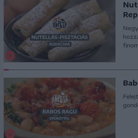
Nut
Rep
Negye
hozzá
finom
Bab
Felej
gondo