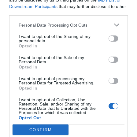
also be disclosed by us to third parties on the
IAB’s List of
Downstream Participants
that may further disclose it to other
third parties.
Personal Data Processing Opt Outs
I want to opt-out of the Sharing of my
personal data.
Opted In
I want to opt-out of the Sale of my
Personal Data.
2026. július 17., 17:03
Opted In
Új fejezet kezdődik a gernyeszegi
I want to opt-out of processing my
Personal Data for Targeted Advertising.
Teleki-kastély történetében
Opted In
I want to opt-out of Collection, Use,
Retention, Sale, and/or Sharing of my
Personal Data that Is Unrelated with the
Purposes for which it was collected.
Opted Out
CONFIRM