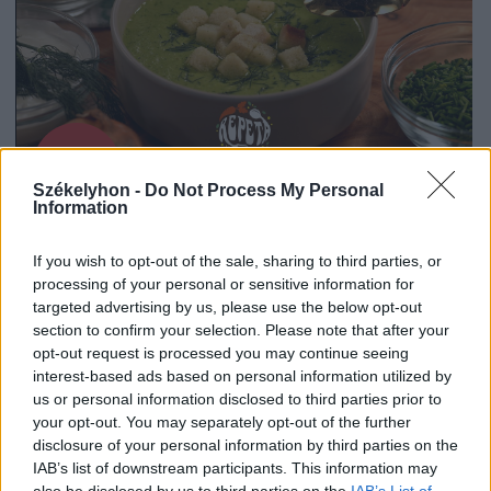
Székelyhon -
Do Not Process My Personal
Information
If you wish to opt-out of the sale, sharing to third parties, or
2026. július 19., 11:07
processing of your personal or sensitive information for
targeted advertising by us, please use the below opt-out
Szoknyás Gurulás: bolondos
section to confirm your selection. Please note that after your
ötletként indult, értékes
opt-out request is processed you may continue seeing
eseménnyé vált
interest-based ads based on personal information utilized by
us or personal information disclosed to third parties prior to
your opt-out. You may separately opt-out of the further
disclosure of your personal information by third parties on the
IAB’s list of downstream participants. This information may