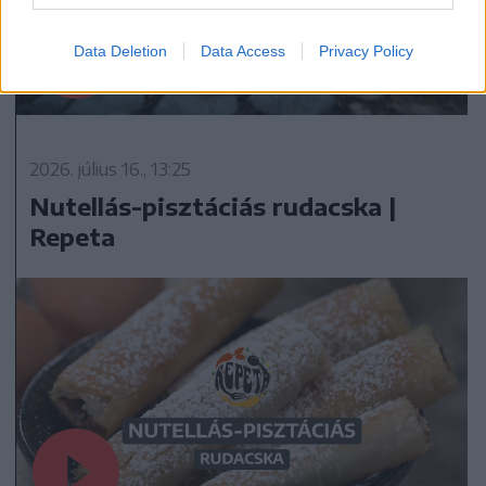
Data Deletion
Data Access
Privacy Policy
2026. július 16., 13:25
Nutellás-pisztáciás rudacska |
Repeta