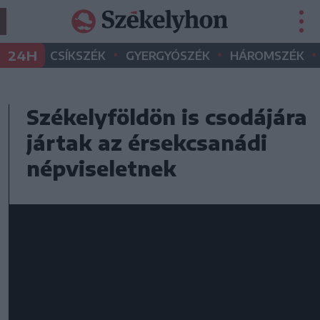
•
•
•
24H
CSÍKSZÉK
GYERGYÓSZÉK
HÁROMSZÉK
Székelyföldön is csodájára
jártak az érsekcsanádi
népviseletnek