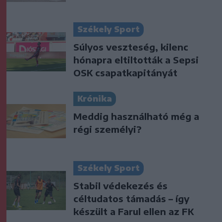
Székely Sport
Súlyos veszteség, kilenc
hónapra eltiltották a Sepsi
OSK csapatkapitányát
Krónika
Meddig használható még a
régi személyi?
Székely Sport
Stabil védekezés és
céltudatos támadás – így
készült a Farul ellen az FK