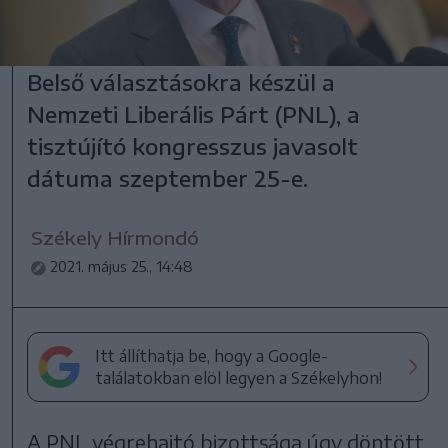
Belső választásokra készül a
Nemzeti Liberális Párt (PNL), a
tisztújító kongresszus javasolt
dátuma szeptember 25-e.
Székely Hírmondó
2021. május 25., 14:48
Itt állíthatja be, hogy a Google-
találatokban elöl legyen a Székelyhon!
A PNL végrehajtó bizottsága úgy döntött,