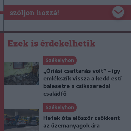
szóljon hozzá!
Ezek is érdekelhetik
Székelyhon
„Óriási csattanás volt” – így
emlékszik vissza a kedd esti
balesetre a csíkszeredai
családfő
Székelyhon
Hetek óta először csökkent
az üzemanyagok ára