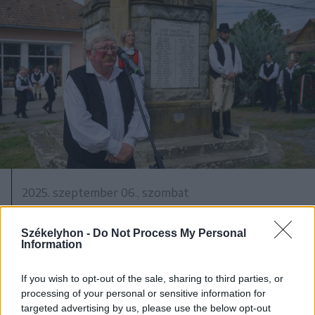
2025. szeptember 06., szombat
Huszár- és katonadal-találkozó
Székelyhon -
Do Not Process My Personal
Information
If you wish to opt-out of the sale, sharing to third parties, or
2025. szeptember 06., szombat
processing of your personal or sensitive information for
targeted advertising by us, please use the below opt-out
Több mint kétezer előkészítős kap