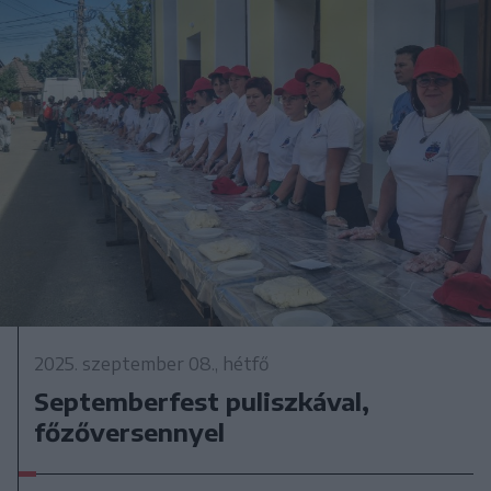
2025. szeptember 08., hétfő
Septemberfest puliszkával,
főzőversennyel