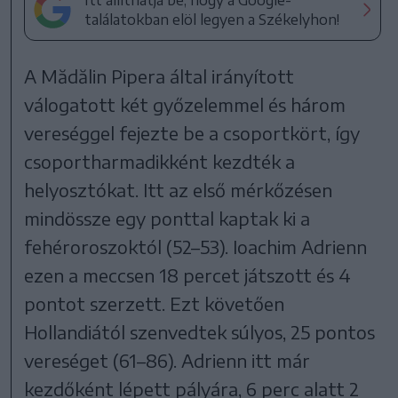
Itt állíthatja be, hogy a Google-
találatokban elöl legyen a Székelyhon!
A Mădălin Pipera által irányított
válogatott két győzelemmel és három
vereséggel fejezte be a csoportkört, így
csoportharmadikként kezdték a
helyosztókat. Itt az első mérkőzésen
mindössze egy ponttal kaptak ki a
fehéroroszoktól (52–53). Ioachim Adrienn
ezen a meccsen 18 percet játszott és 4
pontot szerzett. Ezt követően
Hollandiától szenvedtek súlyos, 25 pontos
vereséget (61–86). Adrienn itt már
kezdőként lépett pályára, 6 perc alatt 2