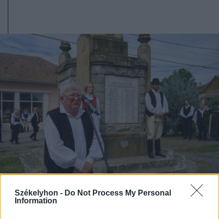
Székelyhon -
Do Not Process My Personal
2025. szeptember 06., szombat
Information
Huszár- és katonadal-találkozó