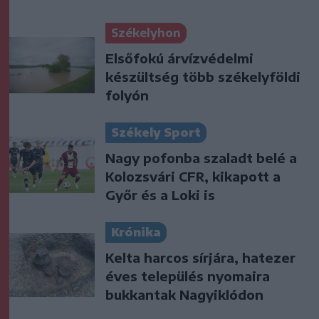
Székelyhon
Elsőfokú árvízvédelmi
készültség több székelyföldi
folyón
Székely Sport
Nagy pofonba szaladt belé a
Kolozsvári CFR, kikapott a
Győr és a Loki is
Krónika
Kelta harcos sírjára, hatezer
éves település nyomaira
bukkantak Nagyiklódon