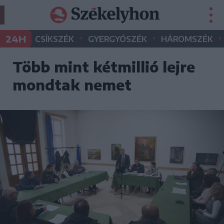
•
•
•
24H
CSÍKSZÉK
GYERGYÓSZÉK
HÁROMSZÉK
Több mint kétmillió lejre
mondtak nemet