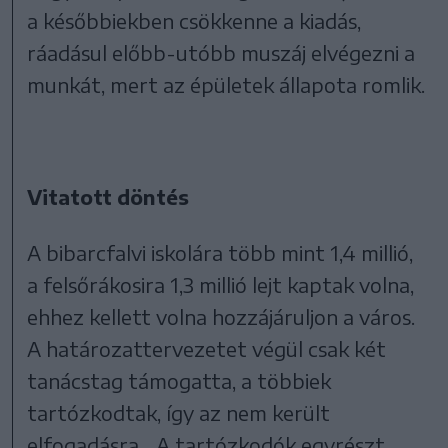
a későbbiekben csökkenne a kiadás,
ráadásul előbb-utóbb muszáj elvégezni a
munkát, mert az épületek állapota romlik.
Vitatott döntés
A bibarcfalvi iskolára több mint 1,4 millió,
a felsőrákosira 1,3 millió lejt kaptak volna,
ehhez kellett volna hozzájáruljon a város.
A határozattervezetet végül csak két
tanácstag támogatta, a többiek
tartózkodtak, így az nem került
elfogadásra. „A tartózkodók egyrészt