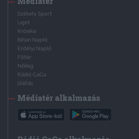
Médiatér
Székely Sport
Liget
Krónika
Bihari Napló
Erdélyi Napló
Főtér
Nőileg
Rádió GaGa
Jóállás
Médiatér alkalmazás