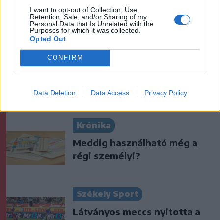
Nicușor Dan a közel 900
I want to opt-out of Collection, Use,
Retention, Sale, and/or Sharing of my
medve kilövését lehetővé
Personal Data that Is Unrelated with the
Purposes for which it was collected.
tevő törvényt
Opted Out
Székely Sport
CONFIRM
Egyetlen székelyföldi
résztvevő lesz a futsal 2.
Data Deletion
Data Access
Privacy Policy
Ligában
Krónika
Meddig használható még a
régi személyi?
Székely Sport
Látványos meccs nyitotta a