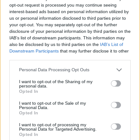
opt-out request is processed you may continue seeing
interest-based ads based on personal information utilized by
us or personal information disclosed to third parties prior to
szóljon hozzá!
your opt-out. You may separately opt-out of the further
disclosure of your personal information by third parties on the
IAB’s list of downstream participants. This information may
also be disclosed by us to third parties on the
IAB’s List of
Downstream Participants
that may further disclose it to other
Ezek is érdekelhetik
third parties.
Personal Data Processing Opt Outs
Székelyhon
I want to opt-out of the Sharing of my
„Óriási csattanás volt” – így
personal data.
Opted In
emlékszik vissza a kedd esti
balesetre a csíkszeredai
I want to opt-out of the Sale of my
Personal Data.
családfő
Opted In
I want to opt-out of processing my
Székelyhon
Personal Data for Targeted Advertising.
Opted In
Visszaküldte a parlamentnek