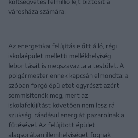
költségvetés félmillió lejt biztosít a
városháza számára.
Az energetikai felújítás előtt álló, régi
iskolaépület melletti mellékhelyiség
lebontását is megszavazta a testület. A
polgármester ennek kapcsán elmondta: a
szóban forgó épületet egyrészt azért
semmisítenék meg, mert az
iskolafelújítást követően nem lesz rá
szükség, ráadásul energiát pazarolnak a
fűtésével. Az felújított épület
alagsorában illemhelyiséget fognak