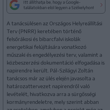
Itt állíthatja be, hogy a Google-
találatokban elöl legyen a Székelyhon!
A tanácsülésen az Országos Helyreállítási
Terv (PNRR) keretében történő
felsőrákosi és bibarcfalvi iskolák
energetikai felújítására vonatkozó
műszaki és engedélyezési terv, valamint a
közbeszerzési dokumentáció elfogadása is
napirendre került. Pál-Szilágyi Zoltán
tanácsos már az ülés elején javasolta a
határozattervezet napirendről való
levételét, hivatkozva arra a sürgősségi
kormányrendeletre, mely szerint abban
az esetekben, amelyben a projekt még az