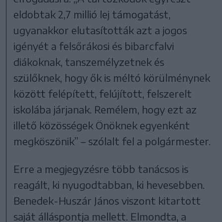
eldobtak 2,7 millió lej támogatást,
ugyanakkor elutasították azt a jogos
igényét a felsőrákosi és bibarcfalvi
diákoknak, tanszemélyzetnek és
szülőknek, hogy ők is méltó körülménynek
között felépített, felújított, felszerelt
iskolába járjanak. Remélem, hogy ezt az
illető közösségek Önöknek egyenként
megköszönik” – szólalt fel a polgármester.
Erre a megjegyzésre több tanácsos is
reagált, ki nyugodtabban, ki hevesebben.
Benedek-Huszár János viszont kitartott
saját álláspontja mellett. Elmondta, a