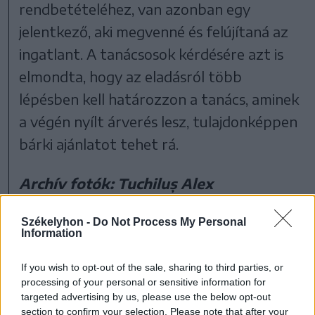
rendbetételéhez, van azonban egy
jelentkező, aki megvenné és felújítaná az
ingatlant. A tanácsosok kérdésére azt is
elmondta, hogy az eladásról több
lépésben kell határozzon a tanács, aminek
a végén nyílt árverés lesz, tulajdonképpen
bárki ajánlatot tehet rá.
Archív fotók: Tuchiluș Alex
Székelyhon -
Do Not Process My Personal
Information
If you wish to opt-out of the sale, sharing to third parties, or
processing of your personal or sensitive information for
targeted advertising by us, please use the below opt-out
section to confirm your selection. Please note that after your