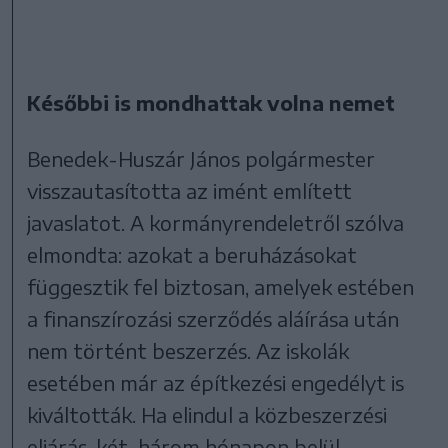
Későbbi is mondhattak volna nemet
Benedek-Huszár János polgármester
visszautasította az imént említett
javaslatot. A kormányrendeletről szólva
elmondta: azokat a beruházásokat
függesztik fel biztosan, amelyek estében
a finanszírozási szerződés aláírása után
nem történt beszerzés. Az iskolák
esetében már az építkezési engedélyt is
kiváltották. Ha elindul a közbeszerzési
eljárás, két-három hónapon belül