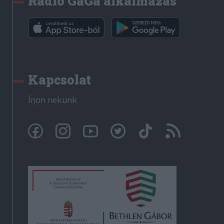
Rádió GaGa alkalmazás
Kapcsolat
Írjon nekünk