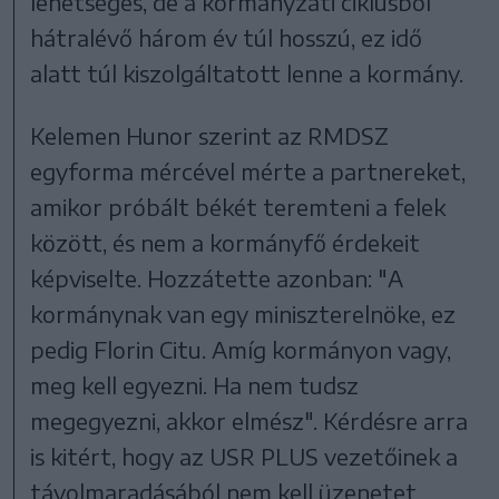
lehetséges, de a kormányzati ciklusból
hátralévő három év túl hosszú, ez idő
alatt túl kiszolgáltatott lenne a kormány.
Kelemen Hunor szerint az RMDSZ
egyforma mércével mérte a partnereket,
amikor próbált békét teremteni a felek
között, és nem a kormányfő érdekeit
képviselte. Hozzátette azonban: "A
kormánynak van egy miniszterelnöke, ez
pedig Florin Citu. Amíg kormányon vagy,
meg kell egyezni. Ha nem tudsz
megegyezni, akkor elmész". Kérdésre arra
is kitért, hogy az USR PLUS vezetőinek a
távolmaradásából nem kell üzenetet