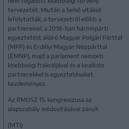
nem fogadott kisebbségi törvény
tervezetét. Miután a belső vitákat
lefolytatták, a tervezetről előbb a
partnereivel, a 2018-ban hárompárti
egyeztetést aláíró Magyar Polgári Párttal
(MPP) és Erdélyi Magyar Néppárttal
(EMNP), majd a parlament nemzeti
kisebbségi frakciójával és a koalíciós
partnerekkel is egyeztetéseket
kezdeményez.
Az RMDSZ 15. kongresszusa az
alapszabály módosításával zárult.
(MTI)