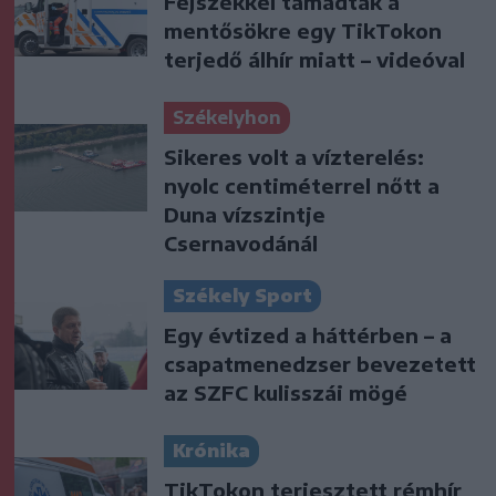
Fejszékkel támadtak a
mentősökre egy TikTokon
terjedő álhír miatt – videóval
Székelyhon
Sikeres volt a vízterelés:
nyolc centiméterrel nőtt a
Duna vízszintje
Csernavodánál
Székely Sport
Egy évtized a háttérben – a
csapatmenedzser bevezetett
az SZFC kulisszái mögé
Krónika
TikTokon terjesztett rémhír