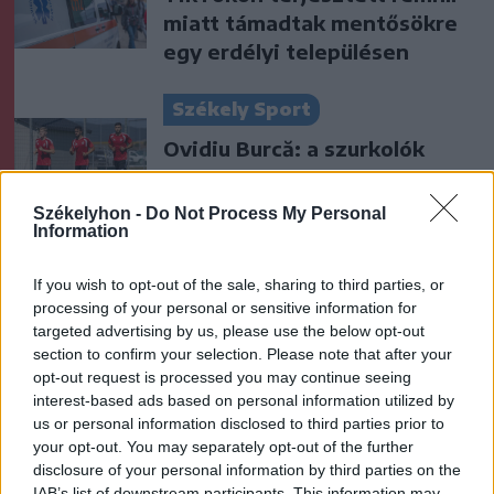
miatt támadtak mentősökre
egy erdélyi településen
Székely Sport
Ovidiu Burcă: a szurkolók
energiája segíthet a nehéz
pillanatokban
Székelyhon -
Do Not Process My Personal
Information
Nőileg
If you wish to opt-out of the sale, sharing to third parties, or
Virágkedvelő kislányból
processing of your personal or sensitive information for
„influenszer-füvesasszony”:
targeted advertising by us, please use the below opt-out
section to confirm your selection. Please note that after your
Gáspár Hajnal
opt-out request is processed you may continue seeing
interest-based ads based on personal information utilized by
us or personal information disclosed to third parties prior to
your opt-out. You may separately opt-out of the further
disclosure of your personal information by third parties on the
IAB’s list of downstream participants. This information may