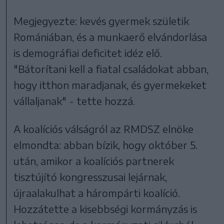
Megjegyezte: kevés gyermek születik
Romániában, és a munkaerő elvándorlása
is demográfiai deficitet idéz elő.
"Bátorítani kell a fiatal családokat abban,
hogy itthon maradjanak, és gyermekeket
vállaljanak" - tette hozzá.
A koalíciós válságról az RMDSZ elnöke
elmondta: abban bízik, hogy október 5.
után, amikor a koalíciós partnerek
tisztújító kongresszusai lejárnak,
újraalakulhat a hárompárti koalíció.
Hozzátette a kisebbségi kormányzás is