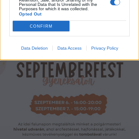
Retention, Sale, and/or Sharing of my
ajándék iskolatáskát
Personal Data that Is Unrelated with the
Purposes for which it was collected.
Opted Out
CONFIRM
Data Deletion
Data Access
Privacy Policy