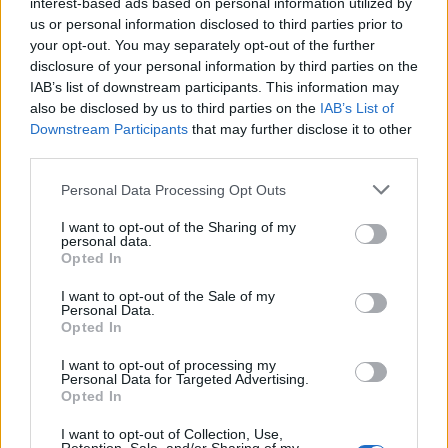
interest-based ads based on personal information utilized by
us or personal information disclosed to third parties prior to
your opt-out. You may separately opt-out of the further
disclosure of your personal information by third parties on the
IAB’s list of downstream participants. This information may
also be disclosed by us to third parties on the
IAB’s List of
Downstream Participants
that may further disclose it to other
third parties.
Personal Data Processing Opt Outs
I want to opt-out of the Sharing of my
personal data.
Opted In
2025. szeptember 06., szombat
Huszár- és katonadal-találkozó
I want to opt-out of the Sale of my
Personal Data.
Opted In
I want to opt-out of processing my
Personal Data for Targeted Advertising.
Opted In
2025. szeptember 06., szombat
Több mint kétezer előkészítős kap
I want to opt-out of Collection, Use,