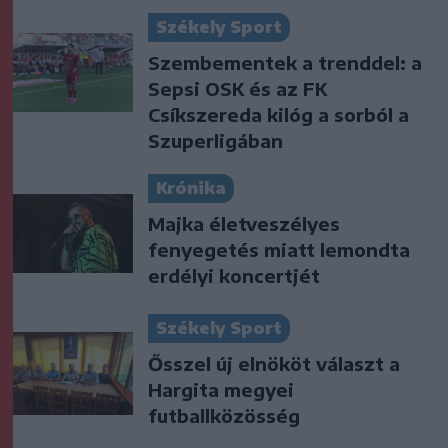
Székely Sport
Szembementek a trenddel: a
Sepsi OSK és az FK
Csíkszereda kilóg a sorból a
Szuperligában
Krónika
Majka életveszélyes
fenyegetés miatt lemondta
erdélyi koncertjét
Székely Sport
Ősszel új elnököt választ a
Hargita megyei
futballközösség