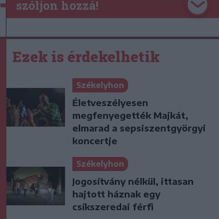
szóljon hozzá!
Ezek is érdekelhetik
Székelyhon
Életveszélyesen
megfenyegették Majkát,
elmarad a sepsiszentgyörgyi
koncertje
Székelyhon
Jogosítvány nélkül, ittasan
hajtott háznak egy
csíkszeredai férfi