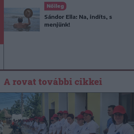
Nőileg
Sándor Ella: Na, indíts, s
menjünk!
A rovat további cikkei