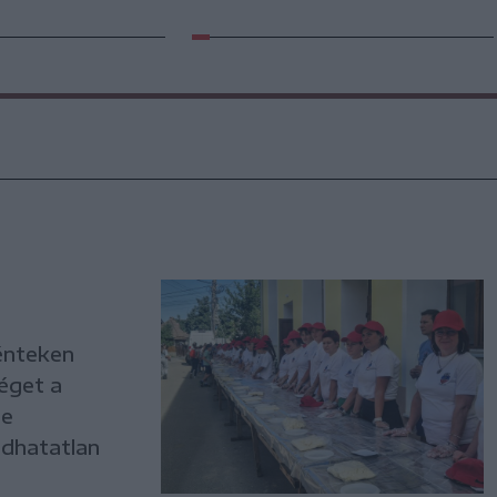
Pénteken
éget a
ne
adhatatlan