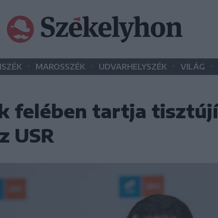
•
•
•
•
SZÉK
MAROSSZÉK
UDVARHELYSZÉK
VILÁG
felében tartja tisztúj
az USR