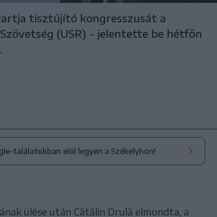
artja tisztújító kongresszusát a
zövetség (USR) - jelentette be hétfőn
.
ogle-találatokban elöl legyen a Székelyhon!
nak ülése után Cătălin Drulă elmondta, a