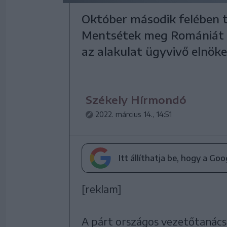
Október második felében t
Mentsétek meg Romániát S
az alakulat ügyvivő elnöke
Székely Hírmondó
2022. március 14., 14:51
Itt állíthatja be, hogy a Go
[reklam]
A párt országos vezetőtanácsá