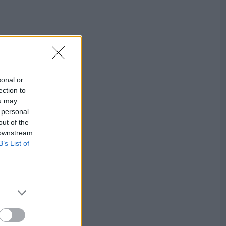
sonal or
ection to
ou may
 personal
out of the
 downstream
B’s List of