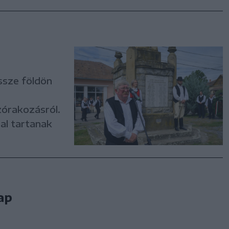
ssze földön
zórakozásról.
al tartanak
ap