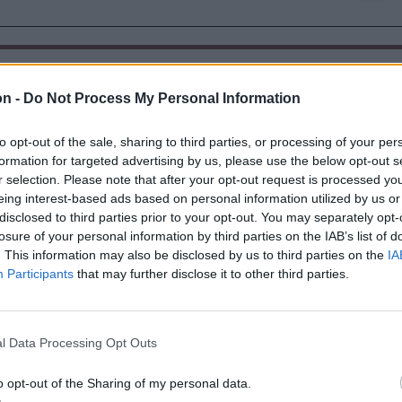
on -
Do Not Process My Personal Information
to opt-out of the sale, sharing to third parties, or processing of your per
formation for targeted advertising by us, please use the below opt-out s
r selection. Please note that after your opt-out request is processed y
eing interest-based ads based on personal information utilized by us or
disclosed to third parties prior to your opt-out. You may separately opt-
losure of your personal information by third parties on the IAB’s list of
. This information may also be disclosed by us to third parties on the
IA
Participants
that may further disclose it to other third parties.
Székely Sport
n
Corbu góljától hangos a
ztette két
l Data Processing Opt Outs
román és a magyar
iket
sajtó, válogatott
ás ért a
o opt-out of the Sharing of my personal data.