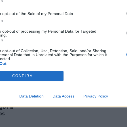
meghívót sürgetnek
ján –
In
o opt-out of the Sale of my Personal Data.
In
to opt-out of processing my Personal Data for Targeted
ing.
In
o opt-out of Collection, Use, Retention, Sale, and/or Sharing
ersonal Data that Is Unrelated with the Purposes for which it
lected.
Out
CONFIRM
port
Nőileg
bagólja
Sándor Ella: Na, indíts,
Data Deletion
Data Access
Privacy Policy
lőnyből várja
s menjünk!
gót a
os