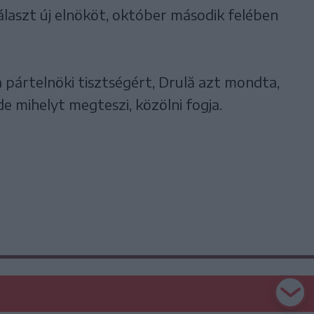
álaszt új elnököt, október második felében
a pártelnöki tisztségért, Drulă azt mondta,
e mihelyt megteszi, közölni fogja.