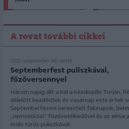
A rovat további cikkei
2025. szeptember 08., hétfő
Septemberfest puliszkával,
főzőversennyel
Három napig állt a bál a kézdiszéki Torján. 
délelőtt kezdődtek és vasárnap este értek v
Septemberfestre keresztelt falunapok, ben
„nemzetközi” főzővetélkedővel és az elmar
óriás túrós puliszkával.