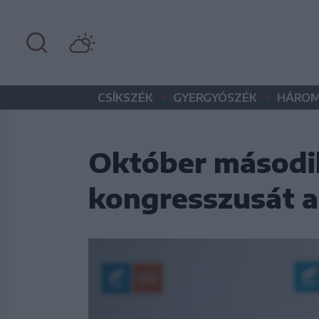
•
•
CSÍKSZÉK
GYERGYÓSZÉK
HÁROM
Október második 
kongresszusát 