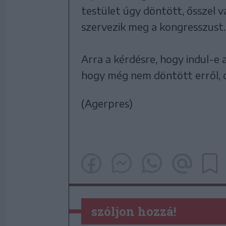
testület úgy döntött, ősszel v
szervezik meg a kongresszust.
Arra a kérdésre, hogy indul-e 
hogy még nem döntött erről, d
(Agerpres)
szóljon hozzá!