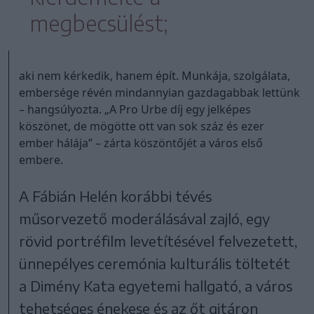
megbecsülést;
aki nem kérkedik, hanem épít. Munkája, szolgálata,
embersége révén mindannyian gazdagabbak lettünk
– hangsúlyozta. „A Pro Urbe díj egy jelképes
köszönet, de mögötte ott van sok száz és ezer
ember hálája” – zárta köszöntőjét a város első
embere.
A Fábián Helén korábbi tévés
műsorvezető moderálásával zajló, egy
rövid portréfilm levetítésével felvezetett,
ünnepélyes ceremónia kulturális töltetét
a Dimény Kata egyetemi hallgató, a város
tehetséges énekese és az őt gitáron