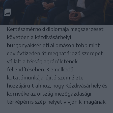
Kertészmérnöki diplomája megszerzését
követően a kézdivásárhelyi
burgonyakísérleti állomáson több mint
egy évtizeden át meghatározó szerepet
vállalt a térség agráréletének
fellendítésében. Kiemelkedő
kutatómunkája, újító szemlélete
hozzájárult ahhoz, hogy Kézdivásárhely és
környéke az ország mezőgazdasági
térképén is szép helyet vívjon ki magának.