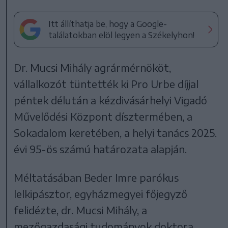
Itt állíthatja be, hogy a Google-
találatokban elöl legyen a Székelyhon!
Dr. Mucsi Mihály agrármérnököt,
vállalkozót tüntették ki Pro Urbe díjjal
péntek délután a kézdivásárhelyi Vigadó
Művelődési Központ dísztermében, a
Sokadalom keretében, a helyi tanács 2025.
évi 95-ös számú határozata alapján.
Méltatásában Beder Imre parókus
lelkipásztor, egyházmegyei főjegyző
felidézte, dr. Mucsi Mihály, a
mezőgazdasági tudományok doktora