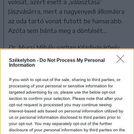
voksát, azért esett a „választása”
Jászvásárra, mert a nagyenyedi állomásra
az oda tartó vonat futott be hamarabb.
Azóta sem bánta meg a döntését…
Dr. Mucsi Mihály sorban Kézdivásárhely
tizennegyedik Pro Urbe díjasa, tavaly dr.
Székelyhon -
Do Not Process My Personal
Information
Borcsa János irodalomkritikus, közíró
helytörténész részesült ebben az
If you wish to opt-out of the sale, sharing to third parties, or
elismerésben. A kitüntetésre Beder Imre
processing of your personal or sensitive information for
targeted advertising by us, please use the below opt-out
lelkipásztor, Dávid Sándor helyi tanácsos,
section to confirm your selection. Please note that after your
Hegedűs Ferenc vállalkozó,
opt-out request is processed you may continue seeing
interest-based ads based on personal information utilized by
kultúramecénás és e cikk szerzője jelölte, a
us or personal information disclosed to third parties prior to
városi tanács ellenszavazat nélkül fogadta
your opt-out. You may separately opt-out of the further
disclosure of your personal information by third parties on the
el.