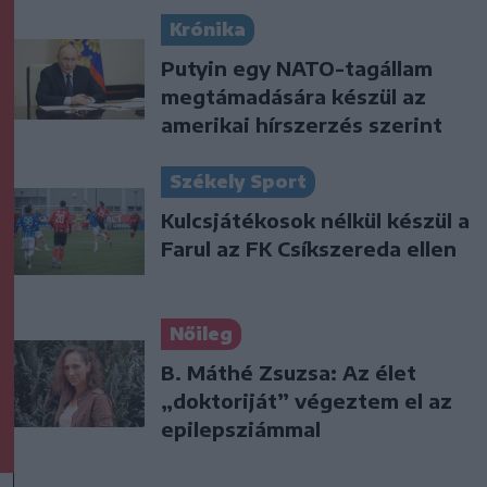
Krónika
Putyin egy NATO-tagállam
megtámadására készül az
amerikai hírszerzés szerint
Székely Sport
Kulcsjátékosok nélkül készül a
Farul az FK Csíkszereda ellen
Nőileg
B. Máthé Zsuzsa: Az élet
„doktoriját” végeztem el az
epilepsziámmal