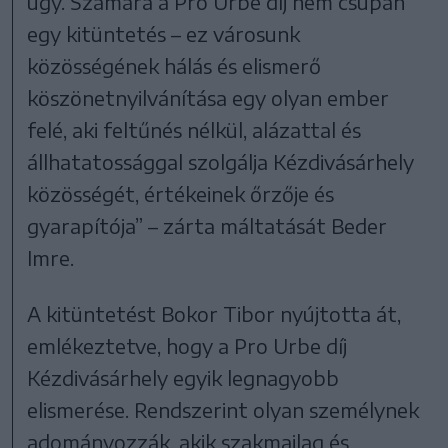
ügy. Számára a Pro Urbe díj nem csupán
egy kitüntetés – ez városunk
közösségének hálás és elismerő
köszönetnyilvánítása egy olyan ember
felé, aki feltűnés nélkül, alázattal és
állhatatossággal szolgálja Kézdivásárhely
közösségét, értékeinek őrzője és
gyarapítója” – zárta máltatását Beder
Imre.
A kitüntetést Bokor Tibor nyújtotta át,
emlékeztetve, hogy a Pro Urbe díj
Kézdivásárhely egyik legnagyobb
elismerése. Rendszerint olyan személynek
adományozzák, akik szakmailag és