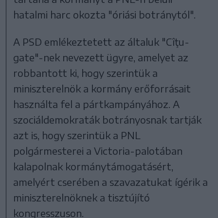
hatalmi harc okozta "óriási botránytól".
A PSD emlékeztetett az általuk "Cîţu-
gate"-nek nevezett ügyre, amelyet az
robbantott ki, hogy szerintük a
miniszterelnök a kormány erőforrásait
használta fel a pártkampányához. A
szociáldemokraták botrányosnak tartják
azt is, hogy szerintük a PNL
polgármesterei a Victoria-palotában
kalapolnak kormánytámogatásért,
amelyért cserében a szavazatukat ígérik a
miniszterelnöknek a tisztújító
kongresszuson.