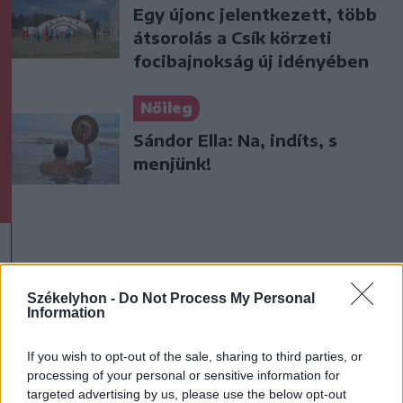
Egy újonc jelentkezett, több
átsorolás a Csík körzeti
focibajnokság új idényében
Nőileg
Sándor Ella: Na, indíts, s
menjünk!
Székelyhon -
Do Not Process My Personal
Information
A rovat további cikkei
If you wish to opt-out of the sale, sharing to third parties, or
processing of your personal or sensitive information for
targeted advertising by us, please use the below opt-out