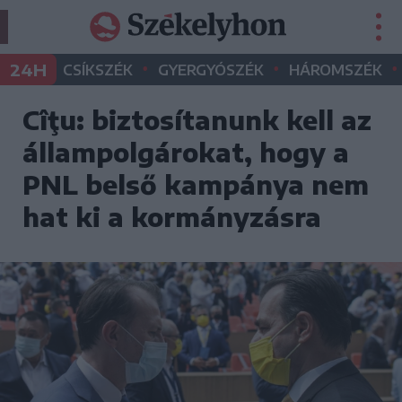
•
•
•
24H
CSÍKSZÉK
GYERGYÓSZÉK
HÁROMSZÉK
Cîţu: biztosítanunk kell az
állampolgárokat, hogy a
PNL belső kampánya nem
hat ki a kormányzásra