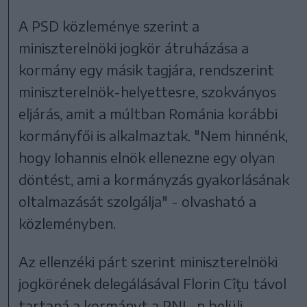
A PSD közleménye szerint a
miniszterelnöki jogkör átruházása a
kormány egy másik tagjára, rendszerint
miniszterelnök-helyettesre, szokványos
eljárás, amit a múltban Románia korábbi
kormányfői is alkalmaztak. "Nem hinnénk,
hogy Iohannis elnök ellenezne egy olyan
döntést, ami a kormányzás gyakorlásának
oltalmazását szolgálja" - olvasható a
közleményben.
Az ellenzéki párt szerint miniszterelnöki
jogkörének delegálásával Florin Cîţu távol
tartaná a kormányt a PNL-n belüli