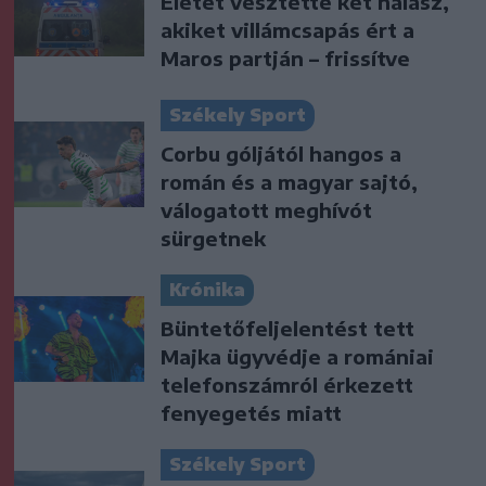
Életét vesztette két halász,
akiket villámcsapás ért a
Maros partján – frissítve
Székely Sport
Corbu góljától hangos a
román és a magyar sajtó,
válogatott meghívót
sürgetnek
Krónika
Büntetőfeljelentést tett
Majka ügyvédje a romániai
telefonszámról érkezett
fenyegetés miatt
Székely Sport