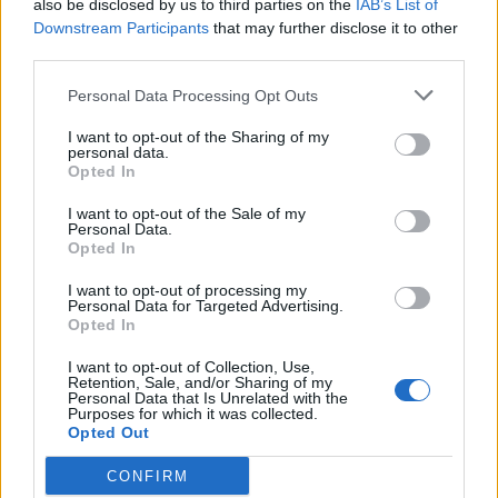
A rovat további cikkei
also be disclosed by us to third parties on the
IAB’s List of
Downstream Participants
that may further disclose it to other
third parties.
Personal Data Processing Opt Outs
I want to opt-out of the Sharing of my
personal data.
Opted In
I want to opt-out of the Sale of my
Personal Data.
Opted In
I want to opt-out of processing my
Personal Data for Targeted Advertising.
Opted In
I want to opt-out of Collection, Use,
Retention, Sale, and/or Sharing of my
Personal Data that Is Unrelated with the
Purposes for which it was collected.
2025. szeptember 08., hétfő
Opted Out
Septemberfest puliszkával,
CONFIRM
főzőversennyel