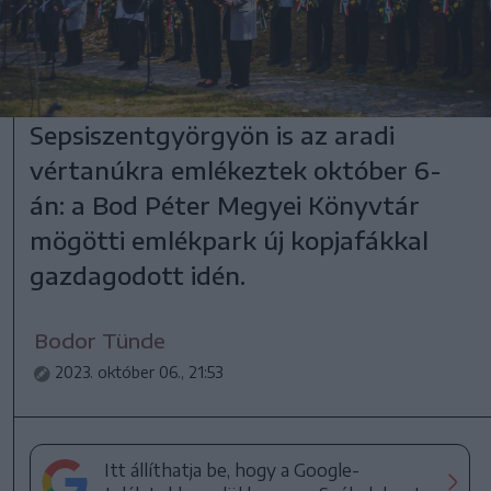
Sepsiszentgyörgyön is az aradi
vértanúkra emlékeztek október 6-
án: a Bod Péter Megyei Könyvtár
mögötti emlékpark új kopjafákkal
gazdagodott idén.
Bodor Tünde
2023. október 06., 21:53
Itt állíthatja be, hogy a Google-