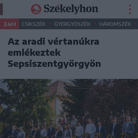
•
•
•
24H
CSÍKSZÉK
GYERGYÓSZÉK
HÁROMSZÉK
Az aradi vértanúkra
emlékeztek
Sepsiszentgyörgyön