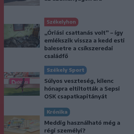
Székelyhon
„Óriási csattanás volt” – így
emlékszik vissza a kedd esti
balesetre a csíkszeredai
családfő
Székely Sport
Súlyos veszteség, kilenc
hónapra eltiltották a Sepsi
OSK csapatkapitányát
Krónika
Meddig használható még a
régi személyi?