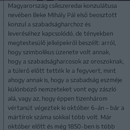
Magyarország csíkszeredai konzulátusa
nevében Beke Mihály Pál első beosztott
konzul a szabadságharchoz és
leveréséhez kapcsolódó, de tényekben
megtestesülő jelképekről beszélt: arról,
hogy szimbolikus üzenete volt annak,
hogy a szabadságharcosok az oroszoknak,
a túlerő előtt tették le a fegyvert, mint
ahogy annak is, hogy a szabadság eszméje
különböző nemzeteket vont egy zászló
alá, vagy az, hogy éppen tizenhárom
vértanút végeztek ki október 6-án – bár a
mártírok száma sokkal több volt. Már
október előtt és még 1850-ben is több