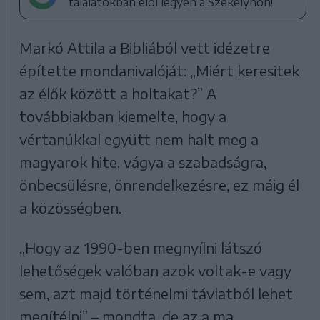
találatokban elöl legyen a Székelyhon!
Markó Attila a Bibliából vett idézetre
építette mondanivalóját: „Miért keresitek
az élők között a holtakat?” A
továbbiakban kiemelte, hogy a
vértanúkkal együtt nem halt meg a
magyarok hite, vágya a szabadságra,
önbecsülésre, önrendelkezésre, ez máig él
a közösségben.
„Hogy az 1990-ben megnyílni látszó
lehetőségek valóban azok voltak-e vagy
sem, azt majd történelmi távlatból lehet
megítélni” – mondta, de az a ma