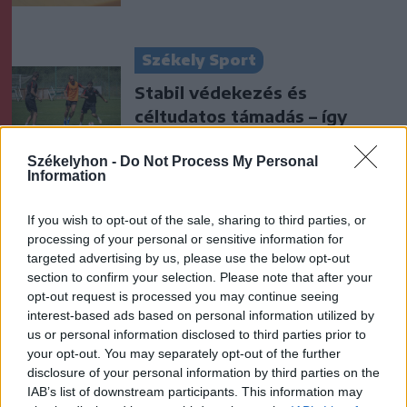
Székely Sport
Stabil védekezés és
céltudatos támadás – így
készült a Farul ellen az FK
Székelyhon -
Do Not Process My Personal
Information
Nőileg
Sándor Ella: Na, indíts, s
If you wish to opt-out of the sale, sharing to third parties, or
processing of your personal or sensitive information for
menjünk!
targeted advertising by us, please use the below opt-out
section to confirm your selection. Please note that after your
opt-out request is processed you may continue seeing
interest-based ads based on personal information utilized by
us or personal information disclosed to third parties prior to
your opt-out. You may separately opt-out of the further
disclosure of your personal information by third parties on the
IAB’s list of downstream participants. This information may