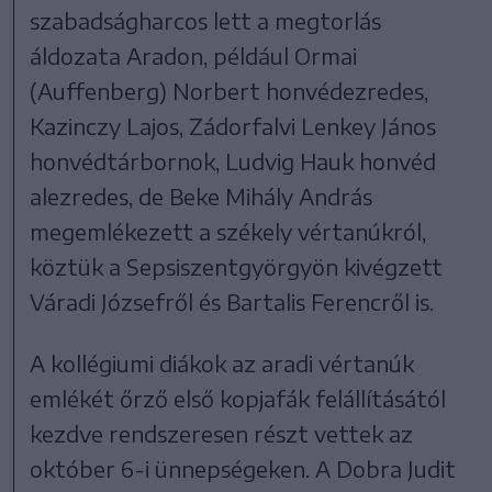
szabadságharcos lett a megtorlás
áldozata Aradon, például Ormai
(Auffenberg) Norbert honvédezredes,
Kazinczy Lajos, Zádorfalvi Lenkey János
honvédtárbornok, Ludvig Hauk honvéd
alezredes, de Beke Mihály András
megemlékezett a székely vértanúkról,
köztük a Sepsiszentgyörgyön kivégzett
Váradi Józsefről és Bartalis Ferencről is.
A kollégiumi diákok az aradi vértanúk
emlékét őrző első kopjafák felállításától
kezdve rendszeresen részt vettek az
október 6-i ünnepségeken. A Dobra Judit