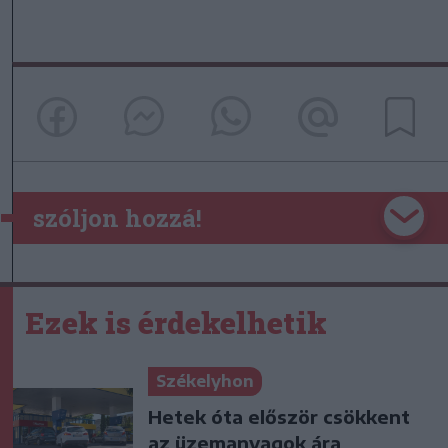
szóljon hozzá!
Ezek is érdekelhetik
Székelyhon
Hetek óta először csökkent
az üzemanyagok ára