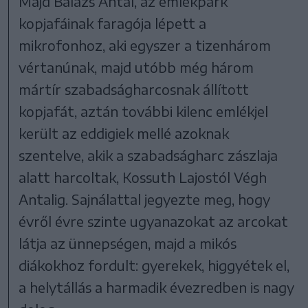
Majd Balázs Antal, az emlékpark
kopjafáinak faragója lépett a
mikrofonhoz, aki egyszer a tizenhárom
vértanúnak, majd utóbb még három
mártír szabadságharcosnak állított
kopjafát, aztán további kilenc emlékjel
került az eddigiek mellé azoknak
szentelve, akik a szabadságharc zászlaja
alatt harcoltak, Kossuth Lajostól Végh
Antalig. Sajnálattal jegyezte meg, hogy
évről évre szinte ugyanazokat az arcokat
látja az ünnepségen, majd a mikós
diákokhoz fordult: gyerekek, higgyétek el,
a helytállás a harmadik évezredben is nagy