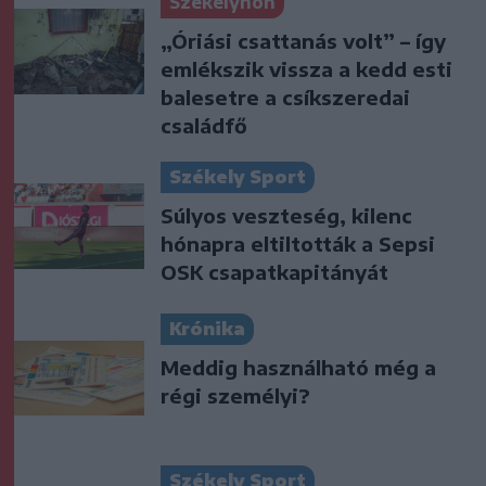
Székelyhon
„Óriási csattanás volt” – így
emlékszik vissza a kedd esti
balesetre a csíkszeredai
családfő
Székely Sport
Súlyos veszteség, kilenc
hónapra eltiltották a Sepsi
OSK csapatkapitányát
Krónika
Meddig használható még a
régi személyi?
Székely Sport