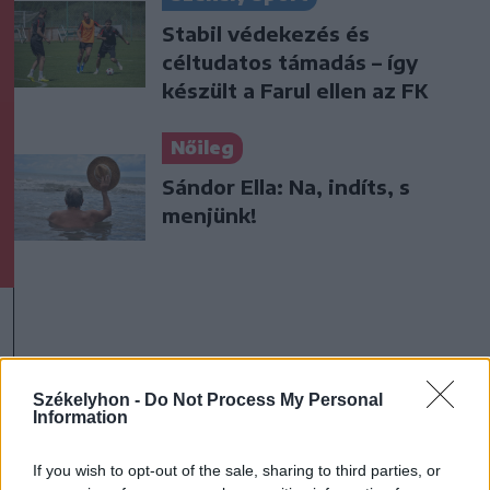
Stabil védekezés és
céltudatos támadás – így
készült a Farul ellen az FK
Nőileg
Sándor Ella: Na, indíts, s
menjünk!
Székelyhon -
Do Not Process My Personal
A rovat további cikkei
Information
If you wish to opt-out of the sale, sharing to third parties, or