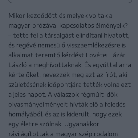
Mikor kezdődött és melyek voltak a
magyar prózával kapcsolatos élményeik?
– tette fel a társalgást elindítani hivatott,
és regévé nemesülő visszaemlékezésre is
alkalmat teremtő kérdést Lövétei Lázár
László a meghívottaknak. És egyúttal arra
kérte őket, nevezzék meg azt az írót, aki
születésének időpontjára tették volna ezt
a jeles napot. A válaszok régmúlt idők
olvasmányélményeit hívták elő a feledés
homályából, és az is kiderült, hogy ezek
egy életre szólnak. Ugyanakkor
rávilágítottak a magyar szépirodalom