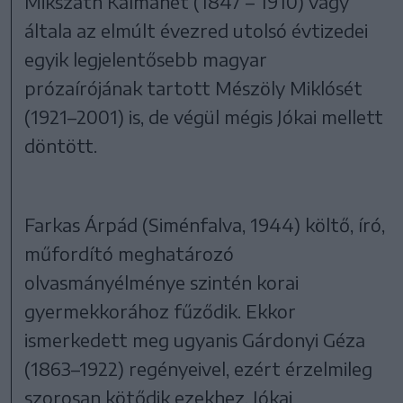
Mikszáth Kálmánét (1847 – 1910) vagy
általa az elmúlt évezred utolsó évtizedei
egyik legjelentősebb magyar
prózaírójának tartott Mészöly Miklósét
(1921–2001) is, de végül mégis Jókai mellett
döntött.
Farkas Árpád (Siménfalva, 1944) költő, író,
műfordító meghatározó
olvasmányélménye szintén korai
gyermekkorához fűződik. Ekkor
ismerkedett meg ugyanis Gárdonyi Géza
(1863–1922) regényeivel, ezért érzelmileg
szorosan kötődik ezekhez. Jókai