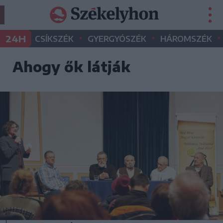
•
•
•
24H
CSÍKSZÉK
GYERGYÓSZÉK
HÁROMSZÉK
Ahogy ők látják