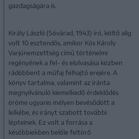
gazdagságára is.
Király László (Sóvárad, 1943) író, költő alig
volt 10 esztendős, amikor Kós Károly
Varjúnemzettség című történelmi
regényének a fel- és elolvasása közben
rádöbbent a műfaj felhajtó erejére. A
könyv tartalma, valamint az iránta
megnyilvánuló kiemelkedő érdeklődés
öröme ugyanis mélyen bevésődött a
lelkébe, és irányt szabott további
lépteinek. Ez volt a forrása a
későbbiekben belőle feltörő