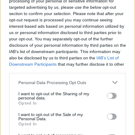
processing of your personal or sensitive information for
targeted advertising by us, please use the below opt-out
section to confirm your selection. Please note that after your
opt-out request is processed you may continue seeing
interest-based ads based on personal information utilized by
us or personal information disclosed to third parties prior to
your opt-out. You may separately opt-out of the further
disclosure of your personal information by third parties on the
IAB’s list of downstream participants. This information may
also be disclosed by us to third parties on the
IAB’s List of
Downstream Participants
that may further disclose it to other
third parties.
Personal Data Processing Opt Outs
2025. szeptember 08., hétfő
I want to opt-out of the Sharing of my
personal data.
Septemberfest puliszkával,
Opted In
főzőversennyel
I want to opt-out of the Sale of my
Personal Data.
Opted In