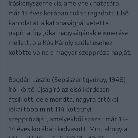
íráskényszernek is, amelynek hatására
már 13 éves korában tollat ragadott. Első
karcolatát a katonaságnál vetette
papírra. Így Jókai nagyságának elismerése
mellett, ő a Kós Károly születéséhez
kötötte volna a magyar széppróza napját.
Bogdán László (Sepsiszentgyörgy, 1948)
író, költő, újságíró az első kérdésen
átsiklott, de elmondta, nagyra értékeli
Jókai több mint 114 kötetnyi
szépprózáját, amelyekből százat már 13–
14 éves korában kiolvasott. Mint ahogy a