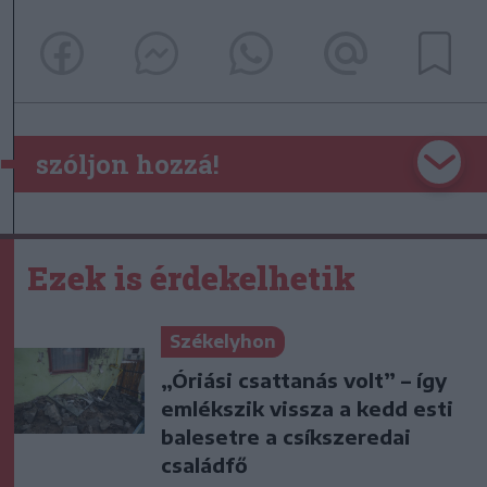
szóljon hozzá!
Ezek is érdekelhetik
Székelyhon
„Óriási csattanás volt” – így
emlékszik vissza a kedd esti
balesetre a csíkszeredai
családfő