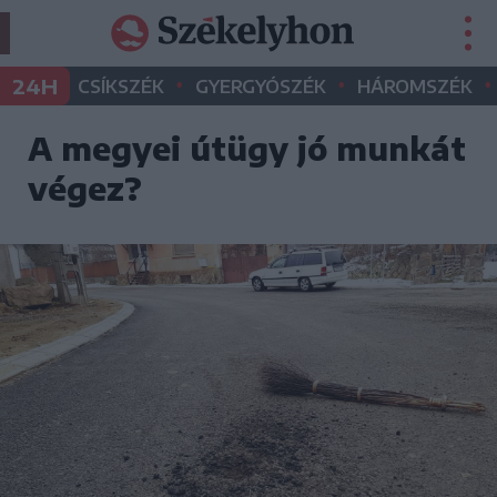
•
•
•
24H
CSÍKSZÉK
GYERGYÓSZÉK
HÁROMSZÉK
A megyei útügy jó munkát
végez?