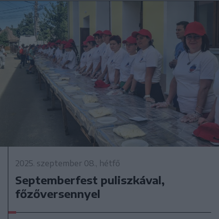
2025. szeptember 08., hétfő
Septemberfest puliszkával,
főzőversennyel