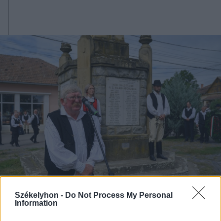
Székelyhon -
Do Not Process My Personal
2025. szeptember 06., szombat
Information
Huszár- és katonadal-találkozó