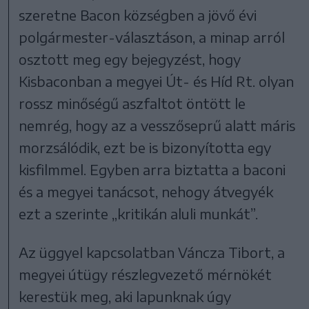
szeretne Bacon községben a jövő évi
polgármester-választáson, a minap arról
osztott meg egy bejegyzést, hogy
Kisbaconban a megyei Út- és Híd Rt. olyan
rossz minőségű aszfaltot öntött le
nemrég, hogy az a vesszőseprű alatt máris
morzsálódik, ezt be is bizonyította egy
kisfilmmel. Egyben arra biztatta a baconi
és a megyei tanácsot, nehogy átvegyék
ezt a szerinte „kritikán aluli munkát”.
Az üggyel kapcsolatban Váncza Tibort, a
megyei útügy részlegvezető mérnökét
kerestük meg, aki lapunknak úgy