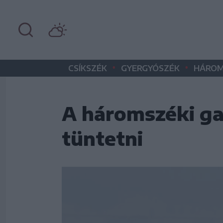
•
•
CSÍKSZÉK
GYERGYÓSZÉK
HÁROM
A háromszéki g
tüntetni