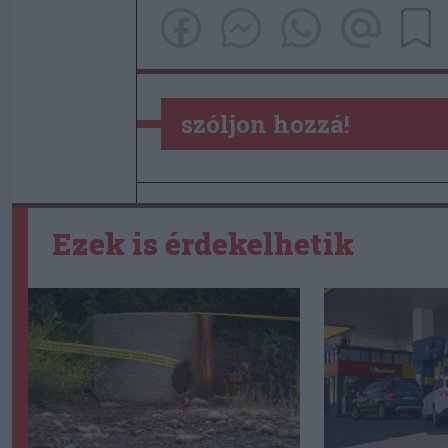
szóljon hozzá!
Ezek is érdekelhetik