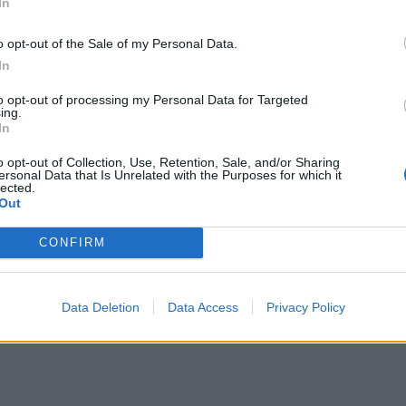
In
ki elégedetlenségük, hatósági engedély
o opt-out of the Sale of my Personal Data.
határában feltartóztatták őket a
In
to opt-out of processing my Personal Data for Targeted
ing.
folytatódik, az ország több pontjáról
In
is Bukarest bejáratainál vesztegelnek. Florin
o opt-out of Collection, Use, Retention, Sale, and/or Sharing
ersonal Data that Is Unrelated with the Purposes for which it
r elmondása szerint a tüntető gazdák eddig
lected.
Out
resték meg őt, de „a minisztérium ajtaja
ni akarnak. Péntek délután Marcel Ciolacu
CONFIRM
 hívta a fuvarozók és a gazdák képviselőit.
Data Deletion
Data Access
Privacy Policy