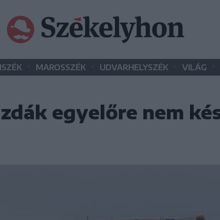
•
•
•
•
SZÉK
MAROSSZÉK
UDVARHELYSZÉK
VILÁG
azdák egyelőre nem ké