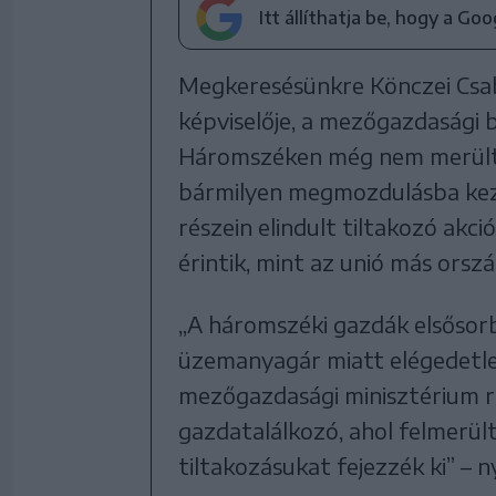
Itt állíthatja be, hogy a Go
Megkeresésünkre Könczei Csa
képviselője, a mezőgazdasági 
Háromszéken még nem merült f
bármilyen megmozdulásba kezd
részein elindult tiltakozó akc
érintik, mint az unió más or
„A háromszéki gazdák elsősor
üzemanyagár miatt elégedetle
mezőgazdasági minisztérium r
gazdatalálkozó, ahol felmerült
tiltakozásukat fejezzék ki” – 