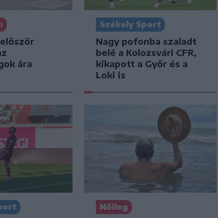
n
Székely Sport
 először
Nagy pofonba szaladt
az
belé a Kolozsvári CFR,
gok ára
kikapott a Győr és a
Loki is
port
Nőileg