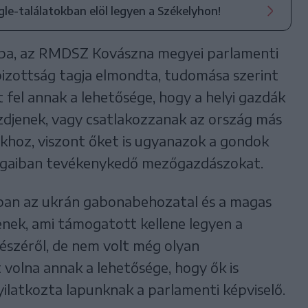
ogle-találatokban elöl legyen a Székelyhon!
ba, az RMDSZ Kovászna megyei parlamenti
bizottság tagja elmondta, tudomása szerint
el annak a lehetősége, hogy a helyi gazdák
jenek, vagy csatlakozzanak az ország más
iókhoz, viszont őket is ugyanazok a gondok
szágaiban tevékenykedő mezőgazdászokat.
ban az ukrán gabonabehozatal és a magas
nek, ami támogatott kellene legyen a
észéről, de nem volt még olyan
 volna annak a lehetősége, hogy ők is
nyilatkozta lapunknak a parlamenti képviselő.