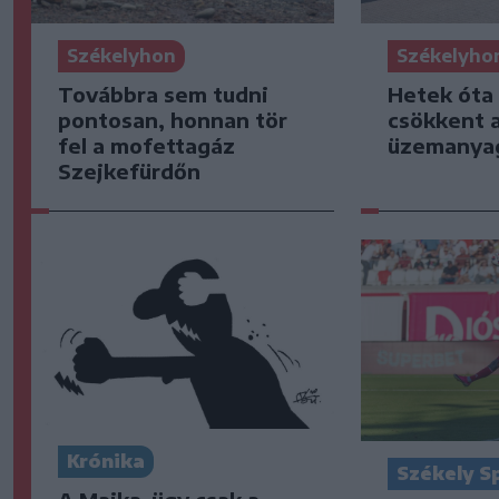
Székelyhon
Székelyho
Továbbra sem tudni
Hetek óta
pontosan, honnan tör
csökkent 
fel a mofettagáz
üzemanya
Szejkefürdőn
Krónika
Székely S