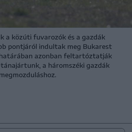
k a közúti fuvarozók és a gazdák
bb pontjáról indultak meg Bukarest
s határában azonban feltartóztatják
Utánajártunk, a háromszéki gazdák
a megmozduláshoz.