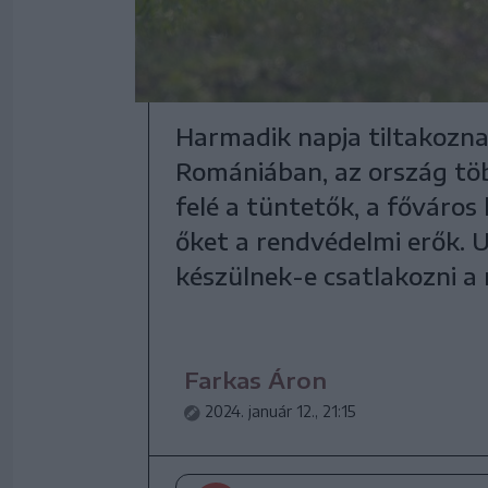
Harmadik napja tiltakozna
Romániában, az ország tö
felé a tüntetők, a főváro
őket a rendvédelmi erők. 
készülnek-e csatlakozni 
Farkas Áron
2024. január 12., 21:15