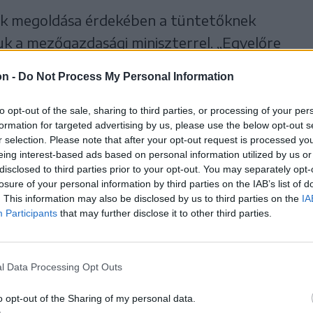
ák megoldása érdekében a tüntetőknek
uk a mezőgazdasági miniszterrel. „Egyelőre
nkrét elvárásokat a tiltakozó gazdák, így
on -
Do Not Process My Personal Information
mit követelnek, melyek a problémáik” – húzta
 véleménye szerint a tiltakozásnak politikai
to opt-out of the sale, sharing to third parties, or processing of your per
formation for targeted advertising by us, please use the below opt-out s
re nem ismert, hogy melyik gazdaszervezet
r selection. Please note that after your opt-out request is processed y
sokat.
eing interest-based ads based on personal information utilized by us or
disclosed to third parties prior to your opt-out. You may separately opt-
losure of your personal information by third parties on the IAB’s list of
erdán indultak, elsőként a fuvarozók
. This information may also be disclosed by us to third parties on the
IA
t a gépjármű-felelősségbiztosítások magas
Participants
that may further disclose it to other third parties.
tt, majd a spontán tiltakozáshoz több gazda
zdaszervezetek képviselői elhatárolódtak a
l Data Processing Opt Outs
, hogy spontán tüntetésről van szó.
o opt-out of the Sharing of my personal data.
egkíséreltek bejutni Bukarestbe, hogy a