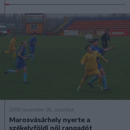
2009. november 28., szombat
Marosvásárhely nyerte a
székelyföldi női rangadót