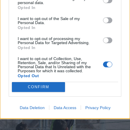
personal data.
Opted In
I want to opt-out of the Sale of my
Personal Data.
Opted In
2009. november 25., szerda
I want to opt-out of processing my
Personal Data for Targeted Advertising.
Elszalasztották az élre állás esélyét
Opted In
I want to opt-out of Collection, Use,
Retention, Sale, and/or Sharing of my
Personal Data that Is Unrelated with the
Purposes for which it was collected.
Opted Out
CONFIRM
Data Deletion
Data Access
Privacy Policy