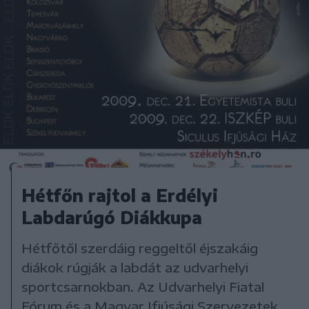
Hétfőn rajtol a Erdélyi
Labdarúgó Diákkupa
Hétfőtől szerdáig reggeltől éjszakáig
diákok rúgják a labdát az udvarhelyi
sportcsarnokban. Az Udvarhelyi Fiatal
Fórum és a Magyar Ifjúsági Szervezetek