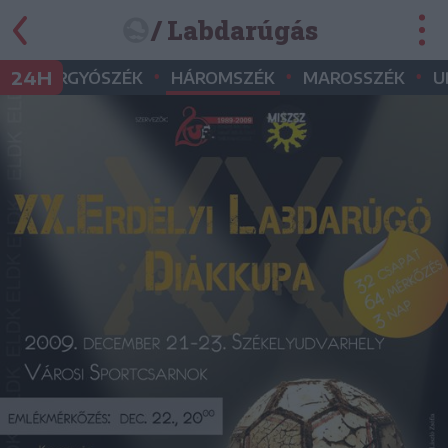
/ Labdarúgás
•
•
•
•
24H
GYERGYÓSZÉK
HÁROMSZÉK
MAROSSZÉK
U