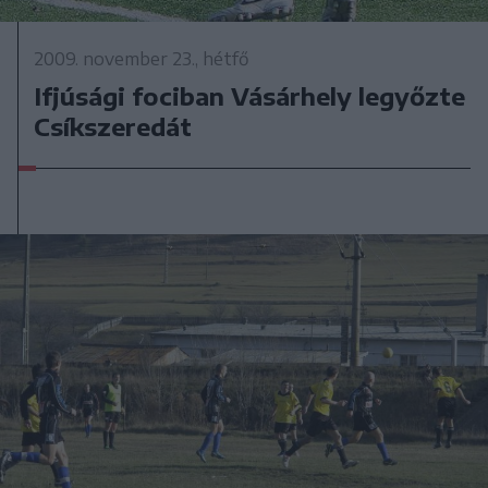
2009. november 23., hétfő
Ifjúsági fociban Vásárhely legyőzte
Csíkszeredát