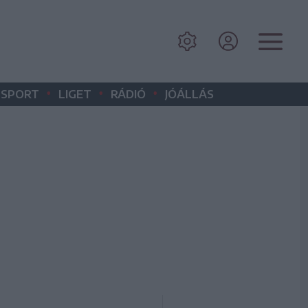
•
•
•
SPORT
LIGET
RÁDIÓ
JÓÁLLÁS