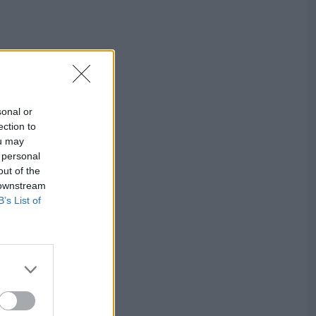
sonal or
ection to
ou may
 personal
out of the
 downstream
B’s List of