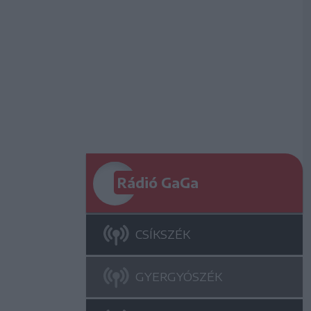
Rádió GaGa
CSÍKSZÉK
GYERGYÓSZÉK