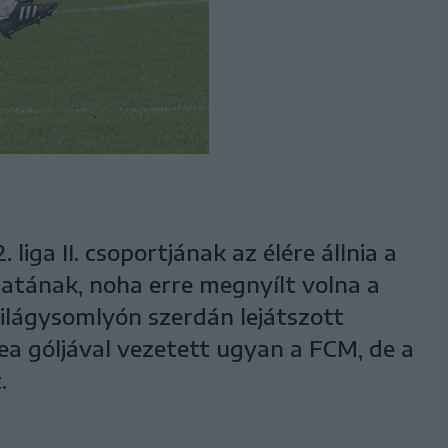
liga II. csoportjának az élére állnia a
atának, noha erre megnyílt volna a
zilágysomlyón szerdán lejátszott
ea góljával vezetett ugyan a FCM, de a
.