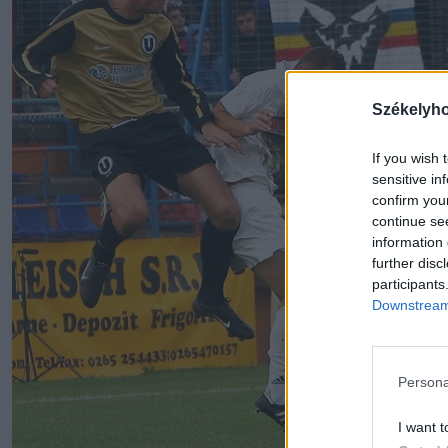
Székelyh
If you wish 
sensitive in
confirm you
continue se
information 
further disc
participants
Downstream 
Persona
I want t