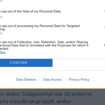
In
o opt-out of the Sale of my Personal Data.
In
to opt-out of processing my Personal Data for Targeted
ing.
In
osmin Bodea csapata, hogy átvegye a vezetést
o opt-out of Collection, Use, Retention, Sale, and/or Sharing
ersonal Data that Is Unrelated with the Purposes for which it
újabb döntetlent ért el idegenben. A
lected.
Out
vendégek nagyon hamar vezetéshez jutottak,
i kihasználta Oneţ elcsúszását, egyedül
CONFIRM
 somlyói kapust.
i csapat volt a veszélyesebb, de a házigazdák
Data Deletion
Data Access
Privacy Policy
yenlítéshez. Ez végül a 70. percben Lupónak
en, amikor Szilágysomlyó már tíz emberrel
pta második sárga lapját, amikor