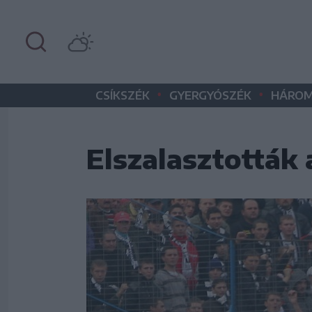
•
•
CSÍKSZÉK
GYERGYÓSZÉK
HÁROM
Elszalasztották a