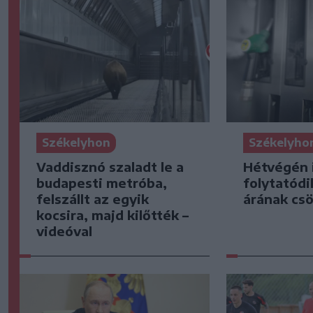
Székelyhon
Székelyho
Vaddisznó szaladt le a
Hétvégén 
budapesti metróba,
folytatódi
felszállt az egyik
árának cs
kocsira, majd kilőtték –
videóval