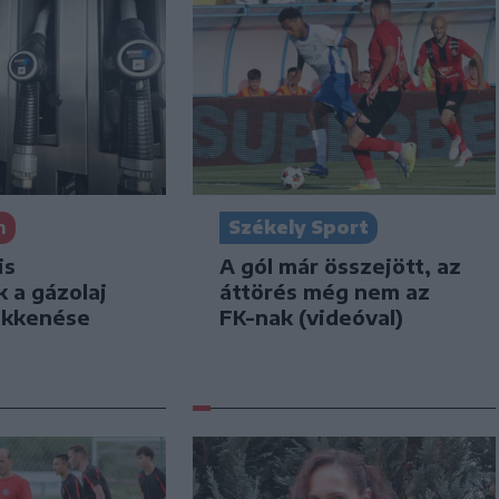
n
Székely Sport
is
A gól már összejött, az
k a gázolaj
áttörés még nem az
ökkenése
FK-nak (videóval)