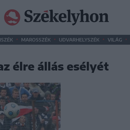
•
•
•
•
SZÉK
MAROSSZÉK
UDVARHELYSZÉK
VILÁG
z élre állás esélyét