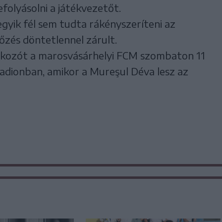
olyásolni a játékvezetőt.
gyik fél sem tudta rákényszeríteni az
őzés döntetlennel zárult.
lálkozót a marosvásárhelyi FCM szombaton 11
stadionban, amikor a Mureşul Déva lesz az