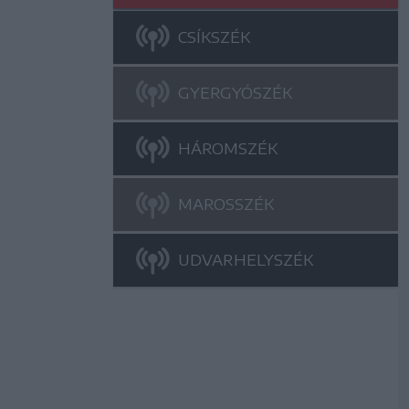
CSÍKSZÉK
GYERGYÓSZÉK
HÁROMSZÉK
MAROSSZÉK
UDVARHELYSZÉK