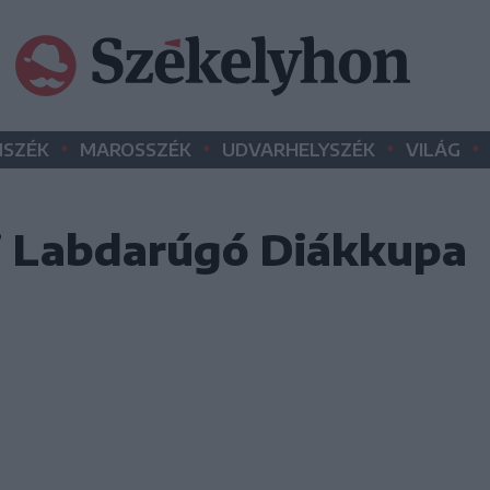
•
•
•
•
SZÉK
MAROSSZÉK
UDVARHELYSZÉK
VILÁG
lyi Labdarúgó Diákkupa