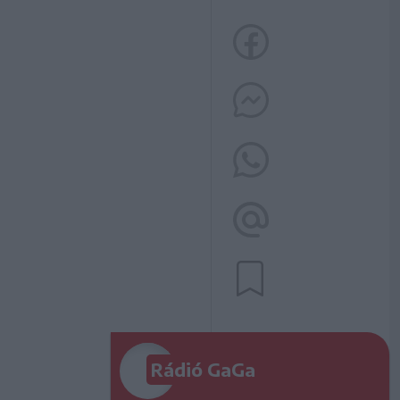
Rádió GaGa