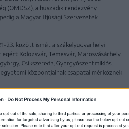
ég (OMDSZ), a huszadik rendezvény
pedig a Magyar Ifjúsági Szervezetek
-23. között ismét a székelyudvarhelyi
rlegért Kolozsvár, Temesvár, Marosvásárhely,
györgy, Csíkszereda, Gyergyószentmiklós,
y egyetemi központjainak csapatai mérkőznek
atekintő megemlékezést, hanem előremutató
on -
Do Not Process My Personal Information
ést is jelent. Ennek jegyében a 2009-es kiírás
to opt-out of the sale, sharing to third parties, or processing of your per
 amatőr labdarúgó bajnokság meghonosítása,
formation for targeted advertising by us, please use the below opt-out s
r selection. Please note that after your opt-out request is processed y
ce magyar egyetemi csapatait, és évente