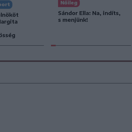
Nőileg
port
Sándor Ella: Na, indíts,
elnököt
s menjünk!
Hargita
zösség