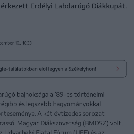
 érkezett Erdélyi Labdarúgó Diákkupát.
ember 10., 16:33
ogle-találatokban elöl legyen a Székelyhon!
arúgó bajnoksága a ’89-es történelmi
grégibb és legszebb hagyományokkal
orteseménye. A két évtizedes sorozat
Brassói Magyar Diákszövetség (BMDSZ) volt,
z Udvarhelyi Fiatal Fórum (UFF) és az