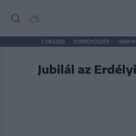
•
•
CSÍKSZÉK
GYERGYÓSZÉK
HÁROM
Jubilál az Erdé