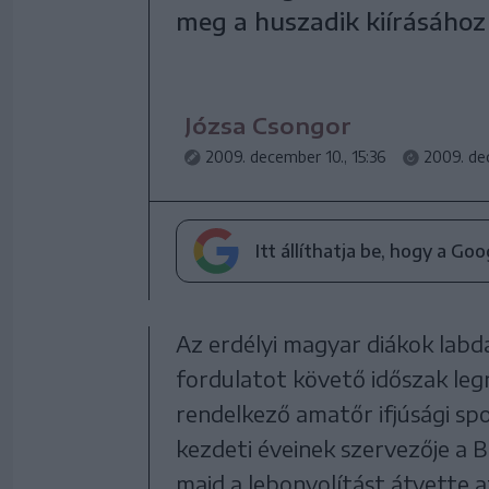
meg a huszadik kiírásához
Józsa Csongor
2009. december 10., 15:36
2009. dec
Itt állíthatja be, hogy a Go
Az erdélyi magyar diákok labd
fordulatot követő időszak le
rendelkező amatőr ifjúsági sp
kezdeti éveinek szervezője a 
majd a lebonyolítást átvette a