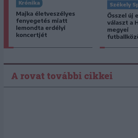
Krónika
Székely S
Majka életveszélyes
Ősszel új 
fenyegetés miatt
választ a 
lemondta erdélyi
megyei
koncertjét
futballkö
A rovat további cikkei