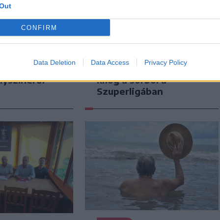
Out
CONFIRM
n
Székely Sport
tt el egy
Szembementek a
agyvad el
trenddel: a Sepsi OSK
Data Deletion
Data Access
Privacy Policy
nekülni a
és az FK Csíkszereda
lyszínéről
kilóg a sorból a
Szuperligában