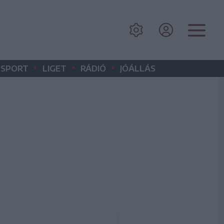
•
•
•
SPORT
LIGET
RÁDIÓ
JÓÁLLÁS