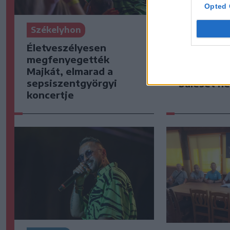
Opted 
Székelyhon
Székelyho
Életveszélyesen
Medvét ütö
megfenyegették
sofőr, a n
Majkát, elmarad a
tudott me
sepsiszentgyörgyi
baleset he
koncertje