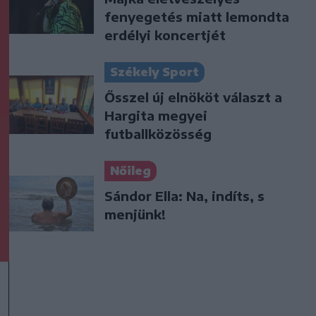
fenyegetés miatt lemondta
erdélyi koncertjét
Székely Sport
Ősszel új elnököt választ a
Hargita megyei
futballközösség
Nőileg
Sándor Ella: Na, indíts, s
menjünk!