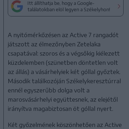
Itt állíthatja be, hogy a Google-
találatokban elöl legyen a Székelyhon!
A nyitómérkőzésen az Active 7 rangadót
játszott az élmezőnyben Zetelaka
csapatával: szoros és a végsőkig kiélezett
küzdelemben (szünetben döntetlen volt
az állás) a vásárhelyiek két góllal győztek.
Második találkozóján Székelykeresztúrral
ennél egyszerűbb dolga volt a
marosvásárhelyi együttesnek, az elejétől
irányítva magabiztosan öt góllal nyert.
Két győzelmének köszönhetően az Active