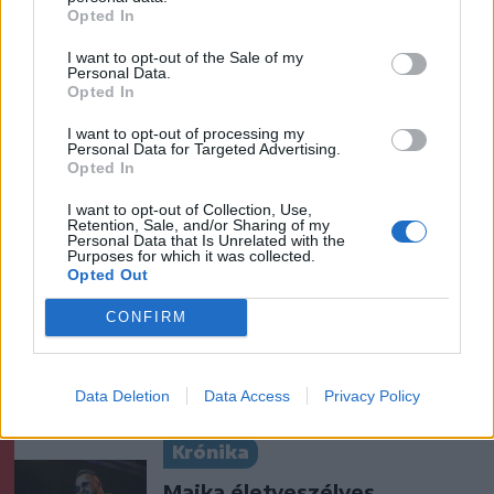
megfenyegették Majkát,
Opted In
elmarad a sepsiszentgyörgyi
I want to opt-out of the Sale of my
koncertje
Personal Data.
Opted In
Székelyhon
I want to opt-out of processing my
Personal Data for Targeted Advertising.
Jogosítvány nélkül, ittasan
Opted In
hajtott háznak egy
I want to opt-out of Collection, Use,
csíkszeredai férfi
Retention, Sale, and/or Sharing of my
Personal Data that Is Unrelated with the
Purposes for which it was collected.
Székely Sport
Opted Out
Szembementek a trenddel: a
CONFIRM
Sepsi OSK és az FK
Csíkszereda kilóg a sorból a
Data Deletion
Data Access
Privacy Policy
Szuperligában
Krónika
Majka életveszélyes