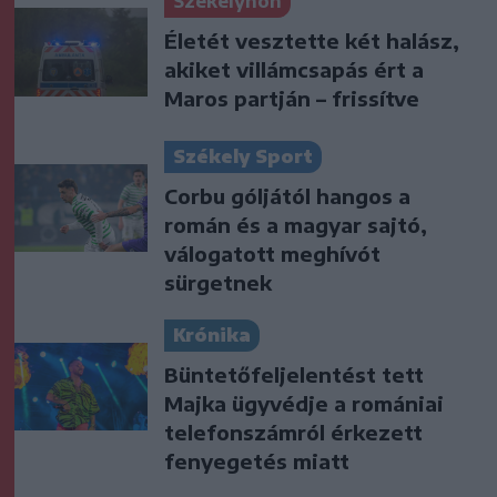
Székelyhon
Életét vesztette két halász,
akiket villámcsapás ért a
Maros partján – frissítve
Székely Sport
Corbu góljától hangos a
román és a magyar sajtó,
válogatott meghívót
sürgetnek
Krónika
Büntetőfeljelentést tett
Majka ügyvédje a romániai
telefonszámról érkezett
fenyegetés miatt