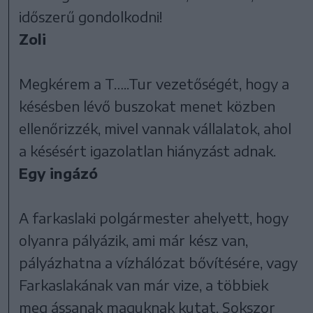
időszerű gondolkodni!
Zoli
Megkérem a T…..Tur vezetőségét, hogy a
késésben lévő buszokat menet közben
ellenőrizzék, mivel vannak vállalatok, ahol
a késésért igazolatlan hiányzást adnak.
Egy ingázó
A farkaslaki polgármester ahelyett, hogy
olyanra pályázik, ami már kész van,
pályázhatna a vízhálózat bővítésére, vagy
Farkaslakának van már vize, a többiek
meg ássanak maguknak kutat. Sokszor