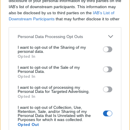
0744-109022-es
telefonszámra, illetve
disclosure of your personal information by third parties on the
IAB’s list of downstream participants. This information may
e-mailen az
uh@udvarhelyi-hirado.ro
also be disclosed by us to third parties on the
IAB’s List of
címre.
Downstream Participants
that may further disclose it to other
third parties.
Personal Data Processing Opt Outs
Azo­kat az SMS-eket je­len­tet­jük meg,
I want to opt-out of the Sharing of my
esetenként rövidítve, ame­lyek kö­zöl­he­tő
personal data.
Opted In
nyel­ven íród­tak, sze­mé­lyi­sé­gi jo­go­kat nem
sér­te­nek, a köz fi­gyel­mé­re ér­de­me­sek.
I want to opt-out of the Sale of my
Personal Data.
Szer­kesz­tősé­günk nem vál­lal fe­le­lős­sé­get
Opted In
az üzenetek tar­tal­má­ért, a kül­dők te­le­
I want to opt-out of processing my
Personal Data for Targeted Advertising.
fon­szá­mát nem je­gyez­zük.
Opted In
I want to opt-out of Collection, Use,
Retention, Sale, and/or Sharing of my
Personal Data that Is Unrelated with the
Purposes for which it was collected.
Opted Out