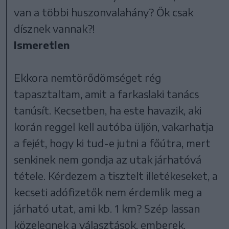
van a többi huszonvalahány? Ők csak
dísznek vannak?!
Ismeretlen
Ekkora nemtörődömséget rég
tapasztaltam, amit a farkaslaki tanács
tanúsít. Kecsetben, ha este havazik, aki
korán reggel kell autóba üljön, vakarhatja
a fejét, hogy ki tud-e jutni a főútra, mert
senkinek nem gondja az utak járhatóvá
tétele. Kérdezem a tisztelt illetékeseket, a
kecseti adófizetők nem érdemlik meg a
járható utat, ami kb. 1 km? Szép lassan
közelegnek a választások, emberek,