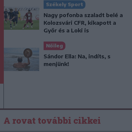
Székely Sport
Nagy pofonba szaladt belé a
Kolozsvári CFR, kikapott a
Győr és a Loki is
Nőileg
Sándor Ella: Na, indíts, s
menjünk!
A rovat további cikkei