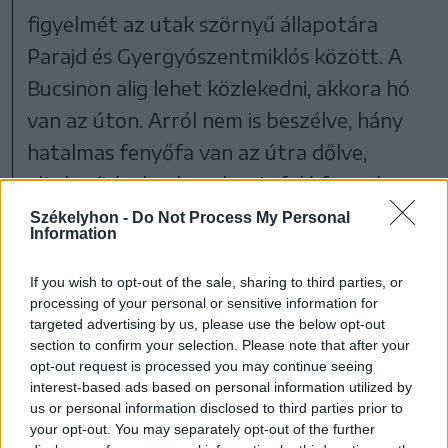
figyelmét az utak szörnyű állapotára
Parajd és Gyergyószentmiklós között. A
Bucsinon alig lehet közlekedni, akkora hó
van az úton. Arról nem is beszélve, hány
hatalmas fenyőfa van az útra dőlve,
eltakarításuknak csak estefelé fognak
neki. Hát gratulálok.
Székelyhon -
Do Not Process My Personal
Information
XY
If you wish to opt-out of the sale, sharing to third parties, or
processing of your personal or sensitive information for
Nyomtatásban megjelent az Udvarhelyi
targeted advertising by us, please use the below opt-out
section to confirm your selection. Please note that after your
Híradó 2012. február 2-ai számában.
opt-out request is processed you may continue seeing
interest-based ads based on personal information utilized by
us or personal information disclosed to third parties prior to
Véleményét elküdheti SMS-ben a
your opt-out. You may separately opt-out of the further