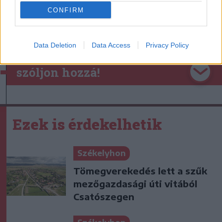
CONFIRM
Data Deletion
Data Access
Privacy Policy
szóljon hozzá!
Ezek is érdekelhetik
Székelyhon
Tömegverekedés lett a szűk
mezőgazdasági úti vitából
Csatószegen