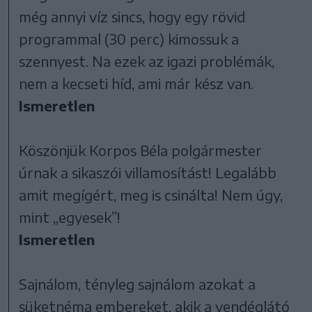
még annyi víz sincs, hogy egy rövid
programmal (30 perc) kimossuk a
szennyest. Na ezek az igazi problémák,
nem a kecseti híd, ami már kész van.
Ismeretlen
Köszönjük Korpos Béla polgármester
úrnak a sikaszói villamosítást! Legalább
amit megígért, meg is csinálta! Nem úgy,
mint „egyesek”!
Ismeretlen
Sajnálom, tényleg sajnálom azokat a
süketnéma embereket, akik a vendéglátó