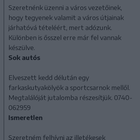
Szeretnénk üzenni a város vezetőinek,
hogy tegyenek valamit a város útjainak
járhatóvá tételéért, mert adózunk.
Különben is ősszel erre már fel vannak
készülve.
Sok autós
Elveszett kedd délután egy
farkaskutyakölyök a sportcsarnok mellől.
Megtalálóját jutalomba részesítjük. 0740-
062959
Ismeretlen
Szeretném felhívni az illetékesek