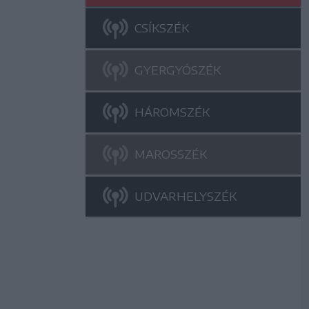
CSÍKSZÉK
GYERGYÓSZÉK
HÁROMSZÉK
MAROSSZÉK
UDVARHELYSZÉK