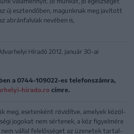
zunk valamennyit. Jó munkát, jó egészséget
az új esztendőben, magunknak meg javított
az abránfalviak nevében is,
varhelyi Híradó 2012. január 30-ai
ben a
0744-109022-es
telefonszámra,
helyi-hirado.ro
címre.
jük meg, esetenként rövidítve, ame­lyek kö­zöl­
­sé­gi jo­go­kat nem sér­te­nek, a köz fi­gyel­mé­re
nem vál­lal fe­le­lős­sé­get az üzenetek tar­tal­