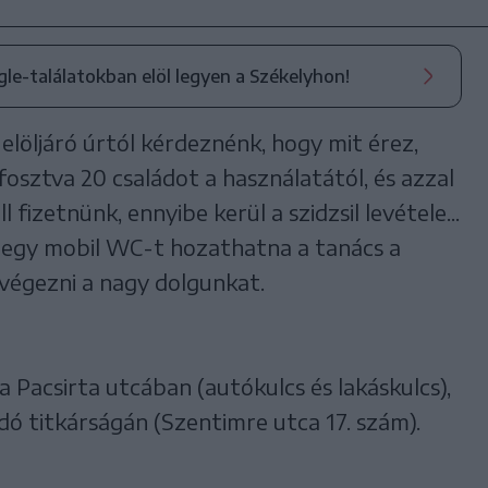
ogle-találatokban elöl legyen a Székelyhon!
elöljáró úrtól kérdeznénk, hogy mit érez,
fosztva 20 családot a használatától, és azzal
 fizetnünk, ennyibe kerül a szidzsil levétele...
g egy mobil WC-t hozathatna a tanács a
végezni a nagy dolgunkat.
a Pacsirta utcában (autókulcs és lakáskulcs),
dó titkárságán (Szentimre utca 17. szám).