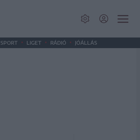
•
•
•
SPORT
LIGET
RÁDIÓ
JÓÁLLÁS