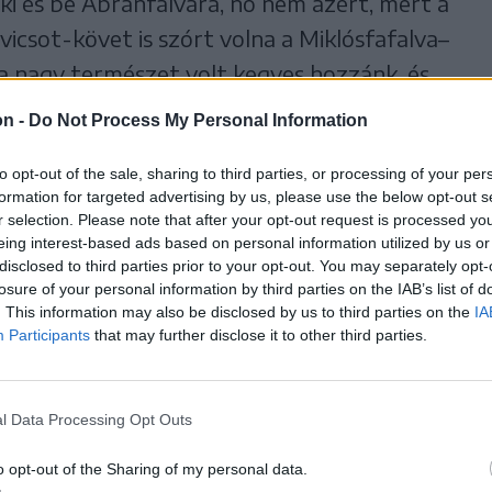
ki és be Abránfalvára, no nem azért, mert a
icsot-követ is szórt volna a Miklósfafalva–
a nagy természet volt kegyes hozzánk, és
kitűnőre, hogy élvezetesebb rajta járni, mint
on -
Do Not Process My Personal Information
emsokára vége is lesz, mert nem jött még el
to opt-out of the sale, sharing to third parties, or processing of your per
problémánkat is egy jó időre, de jön a tavasz,
formation for targeted advertising by us, please use the below opt-out s
r akinek van amivel – a feneketlen sárban.
r selection. Please note that after your opt-out request is processed y
eing interest-based ads based on personal information utilized by us or
y a polgármesteri hivatalunk Kányádban már
disclosed to third parties prior to your opt-out. You may separately opt-
ivitelezési terveit, ígéretet is kaptunk már
losure of your personal information by third parties on the IAB’s list of
. This information may also be disclosed by us to third parties on the
IA
lapátnyit se láttunk, de még kavicsot se,
Participants
that may further disclose it to other third parties.
nféle adót kifizetünk a román államnak
rténetesen nem így lenne, akkor ezt bizony
yütt, kiszedve a párnát is fejünk alól. És
l Data Processing Opt Outs
 a lélegzetünkre is talán valamilyen
o opt-out of the Sharing of my personal data.