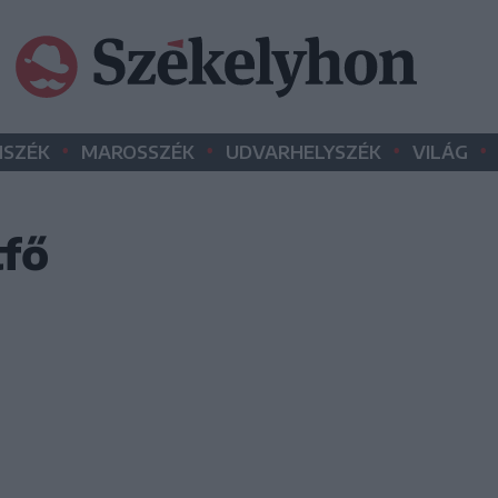
•
•
•
•
SZÉK
MAROSSZÉK
UDVARHELYSZÉK
VILÁG
tfő