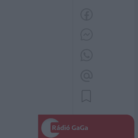
Rádió GaGa