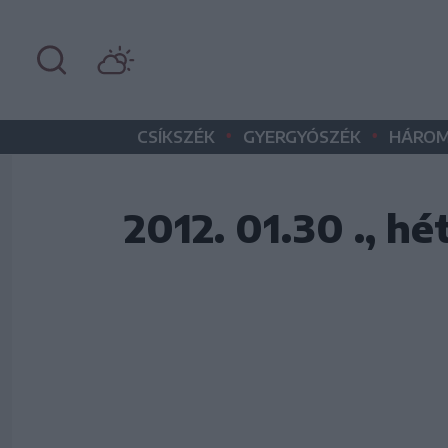
•
•
CSÍKSZÉK
GYERGYÓSZÉK
HÁROM
2012. 01.30 ., hé