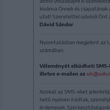
abból visszakapni is szándéko
kívánva Önnek és csapatának 
utat! Szeretettel üdvözli Önt 
Dávid Sándor
Nyomtatásban megjelent az Ud
számában.
Véleményét elküdheti SMS-
illetve e-mailen az
uh@udvar
Azo­kat az SMS-eket je­len­tet­
he­tő nyel­ven íród­tak, sze­mé­lyi
ér­de­me­sek. Szer­kesz­tősé­günk 