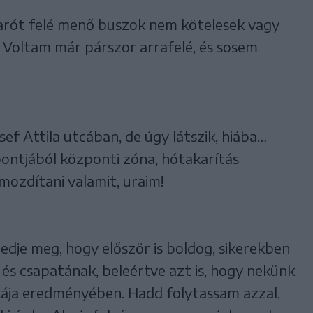
arót felé menő buszok nem kötelesek vagy
 Voltam már párszor arrafelé, és sosem
sef Attila utcában, de úgy látszik, hiába…
pontjából központi zóna, hótakarítás
 mozdítani valamit, uraim!
edje meg, hogy először is boldog, sikerekben
 és csapatának, beleértve azt is, hogy nekünk
ája eredményében. Hadd folytassam azzal,