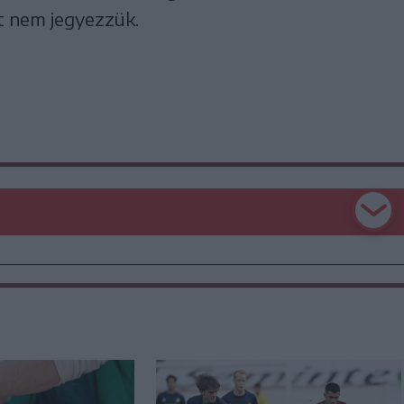
át nem je­gyez­zük.