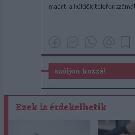
má­ért, a kül­dők te­le­fon­szá­m
szóljon hozzá!
Ezek is érdekelhetik