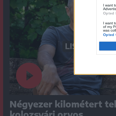
I want 
Advertis
Opted 
I want t
of my P
was col
Opted 
Négyezer kilométert te
kolozsvári orvos