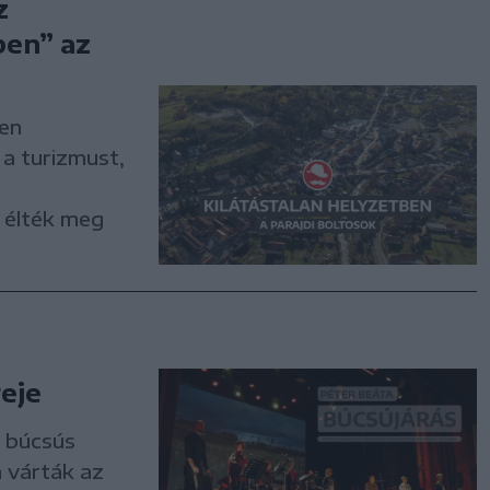
z
pen” az
sen
a turizmust,
 élték meg
reje
i búcsús
 várták az