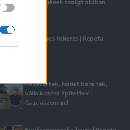
örökségének szolgálatában
Zöldséges tekercs | Repeta
Hazatértek, földet béreltek,
vállalkozást építettek |
Gazdaszemmel
Kovászosuborka-leves | Repeta