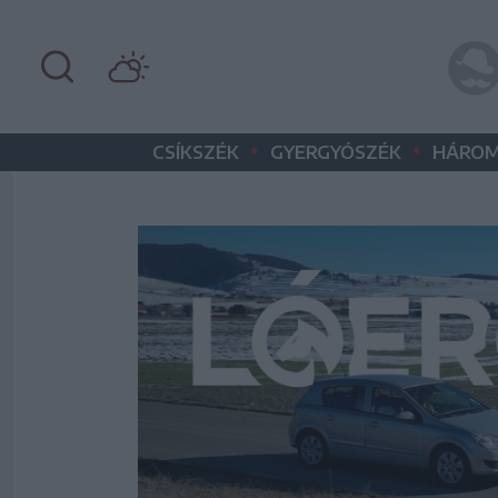
•
•
CSÍKSZÉK
GYERGYÓSZÉK
HÁROM