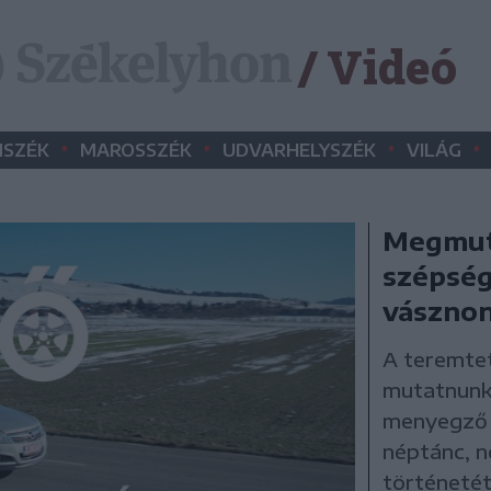
/ Videó
•
•
•
•
SZÉK
MAROSSZÉK
UDVARHELYSZÉK
VILÁG
Megmuta
szépség
vászno
A teremtet
mutatnunk 
menyegző r
néptánc, n
történetét