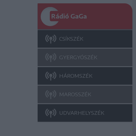
Rádió GaGa
CSÍKSZÉK
GYERGYÓSZÉK
HÁROMSZÉK
MAROSSZÉK
UDVARHELYSZÉK