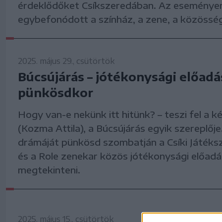
érdeklődőket Csíkszeredában. Az eseménye
egybefonódott a színház, a zene, a közösség
2025. május 29., csütörtök
Búcsújárás – jótékonysági előadá
pünkösdkor
Hogy van-e nekünk itt hitünk? – teszi fel a k
(Kozma Attila), a Búcsújárás egyik szereplőj
drámáját pünkösd szombatján a Csíki Játéksz
és a Role zenekar közös jótékonysági előadá
megtekinteni.
2025. május 15., csütörtök