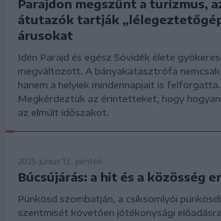
Parajdon megszűnt a turizmus, a
átutazók tartják „lélegeztetőgé
árusokat
Idén Parajd és egész Sóvidék élete gyökere
megváltozott. A bányakatasztrófa nemcsak 
hanem a helyiek mindennapjait is felforgatta.
Megkérdeztük az érintetteket, hogy hogyan
az elmúlt időszakot.
2025. június 13., péntek
Búcsújárás: a hit és a közösség e
Pünkösd szombatján, a csíksomlyói pünkösd
szentmisét követően jótékonysági előadásra