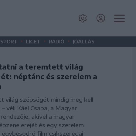
•
•
•
SPORT
LIGET
RÁDIÓ
JÓÁLLÁS
tni a teremtett világ
ét: néptánc és szerelem a
n
t világ szépségét mindig meg kell
– véli Káel Csaba, a Magyar
endezője, akivel a magyar
épzene erejét és egy szerelem
 egybesodró film csíkszeredai