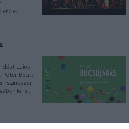
n
 ereje.
s
érdést Lajos
e. Péter Beáta
ín színészei
sában lehet