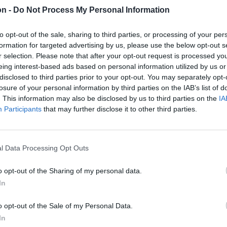
 készül az
on -
Do Not Process My Personal Information
to opt-out of the sale, sharing to third parties, or processing of your per
formation for targeted advertising by us, please use the below opt-out s
legfrissebb
r selection. Please note that after your opt-out request is processed y
lip is
eing interest-based ads based on personal information utilized by us or
disclosed to third parties prior to your opt-out. You may separately opt-
repelt a múlt
losure of your personal information by third parties on the IAB’s list of
mutató
. This information may also be disclosed by us to third parties on the
IA
Participants
that may further disclose it to other third parties.
l Data Processing Opt Outs
o opt-out of the Sharing of my personal data.
In
o opt-out of the Sale of my Personal Data.
In