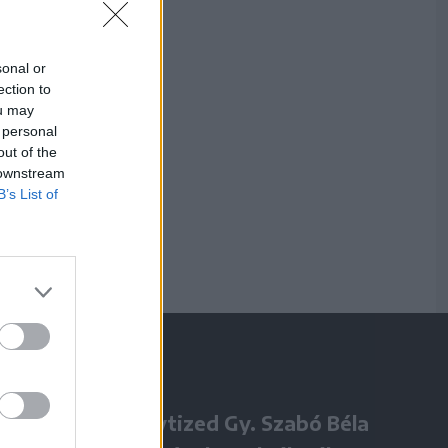
sonal or
ection to
ou may
 personal
out of the
 downstream
B’s List of
Négy évtized Gy. Szabó Béla