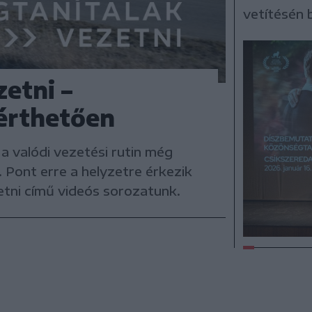
vetítésén 
etni –
érthetően
 a valódi vezetési rutin még
 Pont erre a helyzetre érkezik
tni című videós sorozatunk.