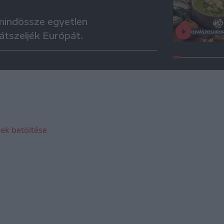
 mindössze egyetlen
 átszeljék Európát.
ek betöltése