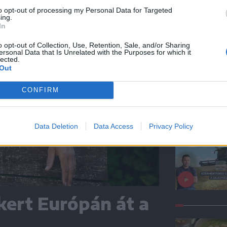
to opt-out of processing my Personal Data for Targeted
ing.
In
o opt-out of Collection, Use, Retention, Sale, and/or Sharing
ersonal Data that Is Unrelated with the Purposes for which it
lected.
Out
CONFIRM
Data Deletion
Data Access
Privacy Policy
kert Európán át a