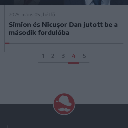
2025. május 05., hétfő
Simion és Nicușor Dan jutott be a
második fordulóba
1
2
3
4
5