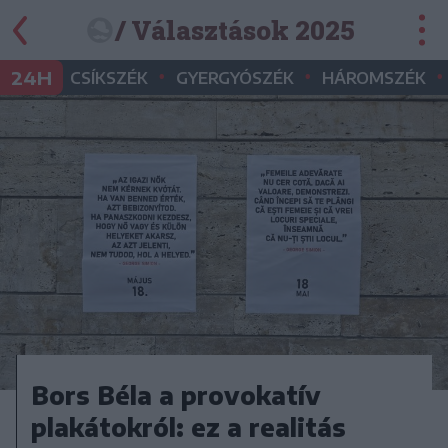
/ Választások 2025
•
•
•
24H
CSÍKSZÉK
GYERGYÓSZÉK
HÁROMSZÉK
Bors Béla a provokatív
plakátokról: ez a realitás