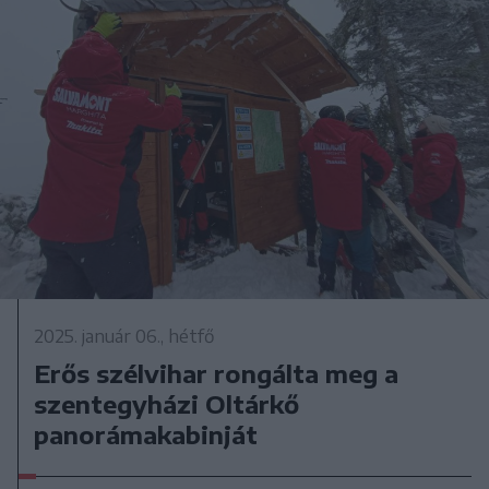
2025. január 06., hétfő
Erős szélvihar rongálta meg a
szentegyházi Oltárkő
panorámakabinját