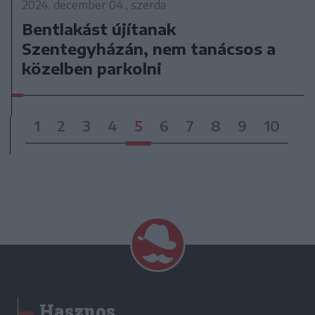
2024. december 04., szerda
Bentlakást újítanak
Szentegyházán, nem tanácsos a
közelben parkolni
1
2
3
4
5
6
7
8
9
10
Hasznos