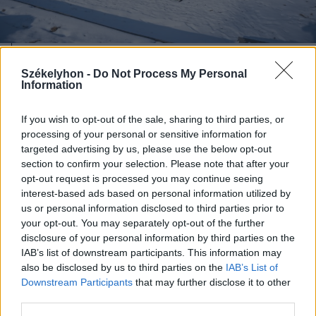
2025. január 25., szombat
Székelyhon -
Do Not Process My Personal
Information
Van-e elegendő ásványvíz
Homoródfürdőn a tervezett
If you wish to opt-out of the sale, sharing to third parties, or
wellnessközpont
processing of your personal or sensitive information for
üzemeltetéséhez?
targeted advertising by us, please use the below opt-out
section to confirm your selection. Please note that after your
opt-out request is processed you may continue seeing
interest-based ads based on personal information utilized by
us or personal information disclosed to third parties prior to
your opt-out. You may separately opt-out of the further
disclosure of your personal information by third parties on the
IAB’s list of downstream participants. This information may
also be disclosed by us to third parties on the
IAB’s List of
Downstream Participants
that may further disclose it to other
third parties.