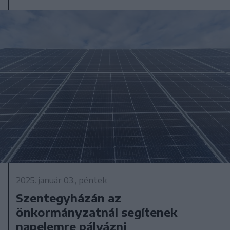
2025. január 03., péntek
Szentegyházán az
önkormányzatnál segítenek
napelemre pályázni