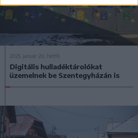
2025. január 20., hétfő
Digitális hulladéktárolókat
üzemelnek be Szentegyházán is