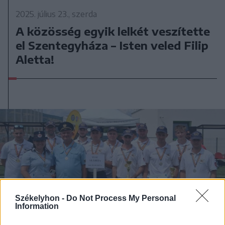
2025. július 23., szerda
A közösség egyik lelkét veszítette
el Szentegyháza – Isten veled Filip
Aletta!
Székelyhon -
Do Not Process My Personal
Information