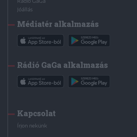
Rádió GaGa
Jóállás
Médiatér alkalmazás
Rádió GaGa alkalmazás
Kapcsolat
Írjon nekünk