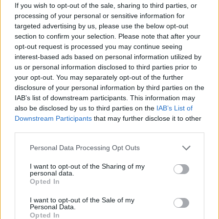
If you wish to opt-out of the sale, sharing to third parties, or
processing of your personal or sensitive information for
targeted advertising by us, please use the below opt-out
section to confirm your selection. Please note that after your
opt-out request is processed you may continue seeing
2025. július 16., szerda
interest-based ads based on personal information utilized by
Hét megye tűzoltói között a
us or personal information disclosed to third parties prior to
szentegyházi önkéntesek
your opt-out. You may separately opt-out of the further
disclosure of your personal information by third parties on the
bizonyultak a második legjobbnak
IAB’s list of downstream participants. This information may
also be disclosed by us to third parties on the
IAB’s List of
Downstream Participants
that may further disclose it to other
third parties.
Personal Data Processing Opt Outs
I want to opt-out of the Sharing of my
personal data.
Opted In
I want to opt-out of the Sale of my
Personal Data.
Opted In