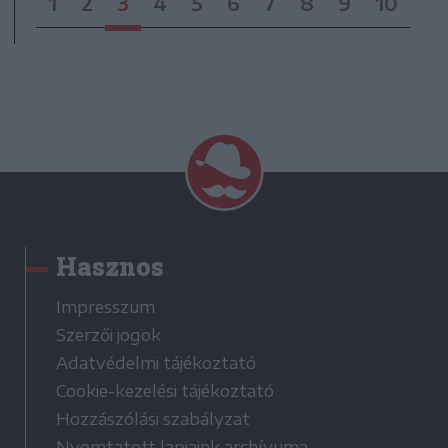
1
2
3
4
5
6
7
8
9
10
Hasznos
Impresszum
Szerzői jogok
Adatvédelmi tájékoztató
Cookie-kezelési tájékoztató
Hozzászólási szabályzat
Nyomtatott lapjaink archívuma