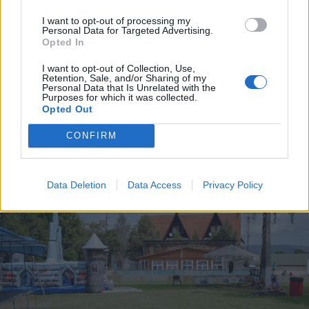
I want to opt-out of processing my
Personal Data for Targeted Advertising.
Opted In
2025. július 14., hétfő
I want to opt-out of Collection, Use,
Retention, Sale, and/or Sharing of my
Filmvetítés miatt parkolási
Personal Data that Is Unrelated with the
Purposes for which it was collected.
korlátozás lesz Szentegyházán
Opted Out
CONFIRM
Data Deletion
Data Access
Privacy Policy