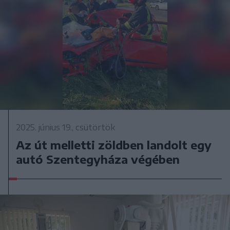
2025. június 19., csütörtök
Az út melletti zöldben landolt egy
autó Szentegyháza végében