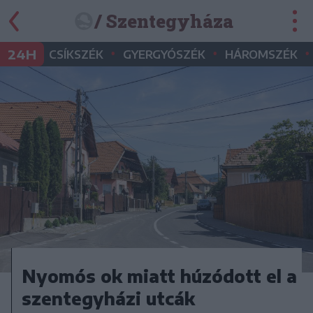
/ Szentegyháza
•
•
•
24H
CSÍKSZÉK
GYERGYÓSZÉK
HÁROMSZÉK
Nyomós ok miatt húzódott el a
szentegyházi utcák