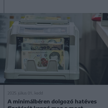
2025. július 01., kedd
A minimálbéren dolgozó hatéves
fizetését kapná meg a most