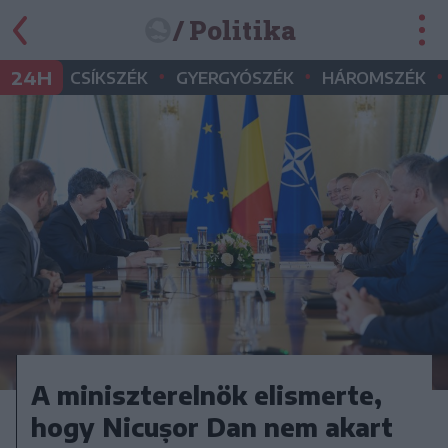
/ Politika
•
•
•
24H
CSÍKSZÉK
GYERGYÓSZÉK
HÁROMSZÉK
A miniszterelnök elismerte,
hogy Nicușor Dan nem akart