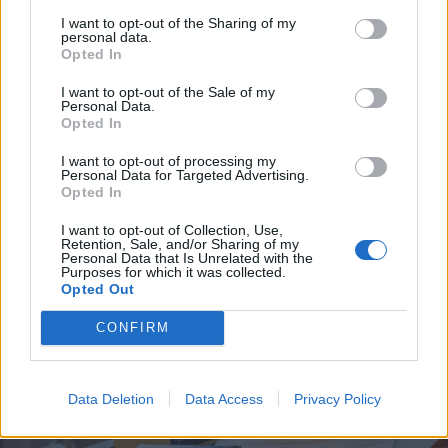
I want to opt-out of the Sharing of my
personal data.
2025. június 23., hétfő
Opted In
Több mint húsz százalékkal
I want to opt-out of the Sale of my
Personal Data.
csökkentik a kórházi ágyak számát
Opted In
a következő években
I want to opt-out of processing my
Personal Data for Targeted Advertising.
Opted In
I want to opt-out of Collection, Use,
Retention, Sale, and/or Sharing of my
Personal Data that Is Unrelated with the
Purposes for which it was collected.
Opted Out
CONFIRM
Data Deletion
Data Access
Privacy Policy