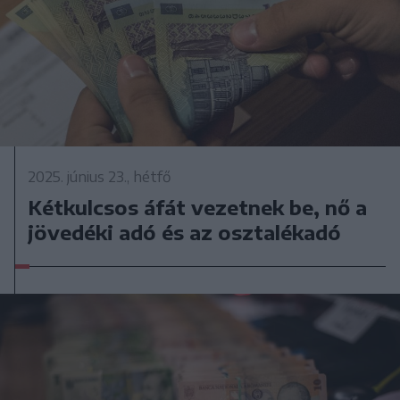
2025. június 23., hétfő
Kétkulcsos áfát vezetnek be, nő a
jövedéki adó és az osztalékadó