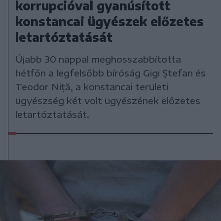
korrupcióval gyanúsított
konstancai ügyészek előzetes
letartóztatását
Újabb 30 nappal meghosszabbította
hétfőn a legfelsőbb bíróság Gigi Ștefan és
Teodor Niță, a konstancai területi
ügyészség két volt ügyészének előzetes
letartóztatását.