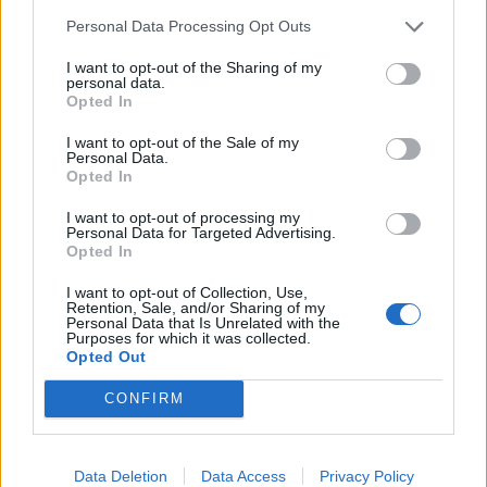
Personal Data Processing Opt Outs
I want to opt-out of the Sharing of my
personal data.
Opted In
I want to opt-out of the Sale of my
Personal Data.
Opted In
I want to opt-out of processing my
Personal Data for Targeted Advertising.
Opted In
2026. június 28., vasárnap
I want to opt-out of Collection, Use,
Kerékpározó kislányokat ütött el
Retention, Sale, and/or Sharing of my
Personal Data that Is Unrelated with the
egy ittas sofőr – az egyik kiskorú
Purposes for which it was collected.
életét vesztette
Opted Out
CONFIRM
Data Deletion
Data Access
Privacy Policy