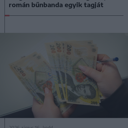
román bűnbanda egyik tagját
2026. június 16., kedd