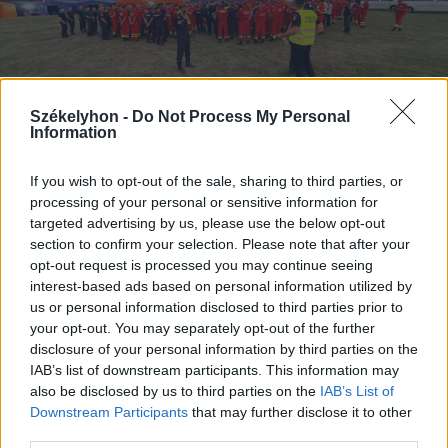
Székelyhon -
Do Not Process My Personal
Information
If you wish to opt-out of the sale, sharing to third parties, or
2026. június 30., kedd
processing of your personal or sensitive information for
targeted advertising by us, please use the below opt-out
Mobilkórházzal mentek az
section to confirm your selection. Please note that after your
áldozatok kimentésére egy
opt-out request is processed you may continue seeing
nagyszabású rendőrségi ügyben
interest-based ads based on personal information utilized by
us or personal information disclosed to third parties prior to
your opt-out. You may separately opt-out of the further
disclosure of your personal information by third parties on the
IAB’s list of downstream participants. This information may
also be disclosed by us to third parties on the
IAB’s List of
Downstream Participants
that may further disclose it to other
third parties.