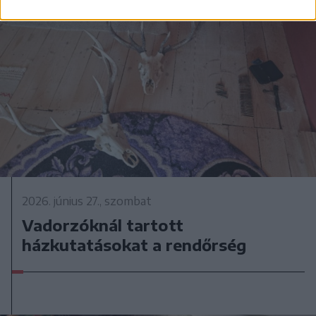
2026. június 27., szombat
Vadorzóknál tartott
házkutatásokat a rendőrség