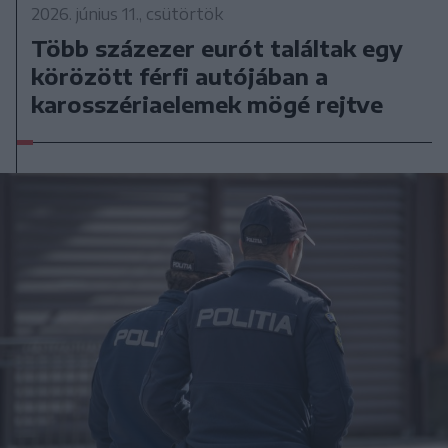
2026. június 11., csütörtök
Több százezer eurót találtak egy
körözött férfi autójában a
karosszériaelemek mögé rejtve