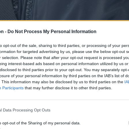
on -
Do Not Process My Personal Information
to opt-out of the sale, sharing to third parties, or processing of your per
formation for targeted advertising by us, please use the below opt-out s
r selection. Please note that after your opt-out request is processed y
eing interest-based ads based on personal information utilized by us or
disclosed to third parties prior to your opt-out. You may separately opt-
losure of your personal information by third parties on the IAB’s list of
. This information may also be disclosed by us to third parties on the
IA
Participants
that may further disclose it to other third parties.
utcán adott hangot politikai
yörgyi fiatal, akit a Sepsi OSK
l Data Processing Opt Outs
azhattak.
o opt-out of the Sharing of my personal data.