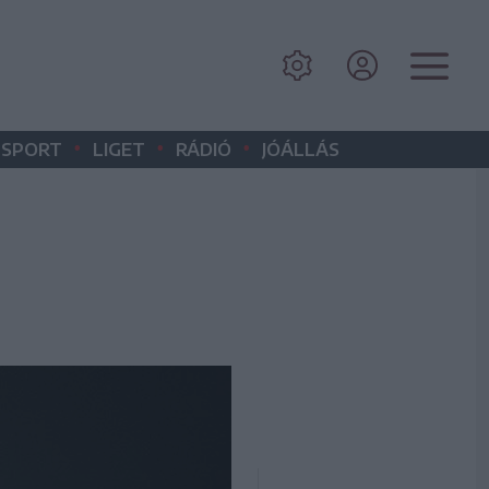
•
•
•
SPORT
LIGET
RÁDIÓ
JÓÁLLÁS