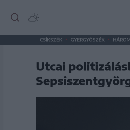
•
•
CSÍKSZÉK
GYERGYÓSZÉK
HÁROM
Utcai politizálá
Sepsiszentgyör