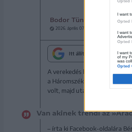
Opted 
I want t
Bodor Tünde
Opted 
2026. április 07., 15:24
2026. április 
I want 
Advertis
Opted 
I want t
Itt állíthatja be, hogy a Go
of my P
was col
Opted 
A verekedés húsvéthétfőn este
a Háromszéki Ifjúsági Szervez
volt, majd utána az utcán hang
Van akinek trendi az »Ára
– írta ki Facebook-oldalára Bé