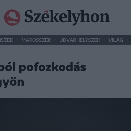
•
•
•
•
SZÉK
MAROSSZÉK
UDVARHELYSZÉK
VILÁG
sból pofozkodás
gyön