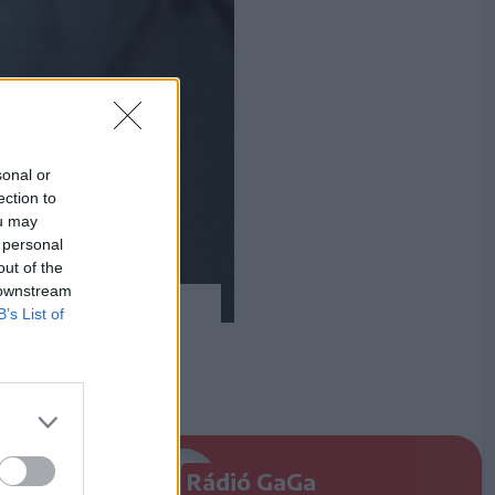
sonal or
ection to
ou may
 personal
out of the
 downstream
B’s List of
Rádió GaGa