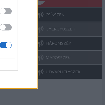
CSÍKSZÉK
GYERGYÓSZÉK
HÁROMSZÉK
MAROSSZÉK
UDVARHELYSZÉK