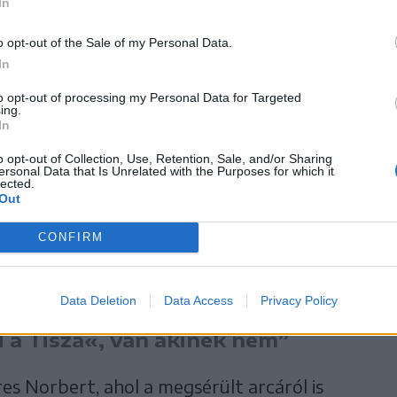
In
o opt-out of the Sale of my Personal Data.
In
07., 15:26
to opt-out of processing my Personal Data for Targeted
ing.
In
o opt-out of Collection, Use, Retention, Sale, and/or Sharing
ogle-találatokban elöl legyen a Székelyhon!
ersonal Data that Is Unrelated with the Purposes for which it
lected.
Out
 történt, amikor a panaszos, Béres Norbert,
CONFIRM
et elnökhelyettese harmadmagával locsolni
ot adott politikai nézeteinek.
Data Deletion
Data Access
Privacy Policy
d a Tisza«, van akinek nem”
res Norbert, ahol a megsérült arcáról is